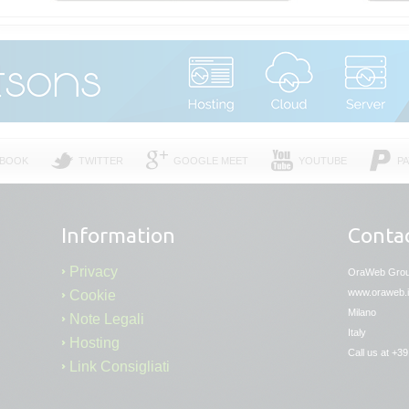
EBOOK
TWITTER
GOOGLE MEET
YOUTUBE
PA
Information
Contac
Privacy
OraWeb Gro
www.oraweb.i
Cookie
Milano
Note Legali
Italy
Hosting
Call us at +39 
Link Consigliati