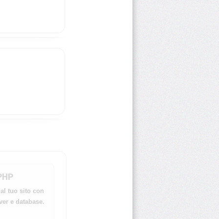
obscure.new.window.confirmat
Scaricato 36 volte
PHP
al tuo sito con
ver e database.