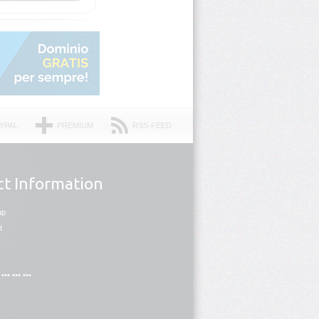
YPAL
PREMIUM
RSS-FEED
t Information
up
t
••• ••• •••