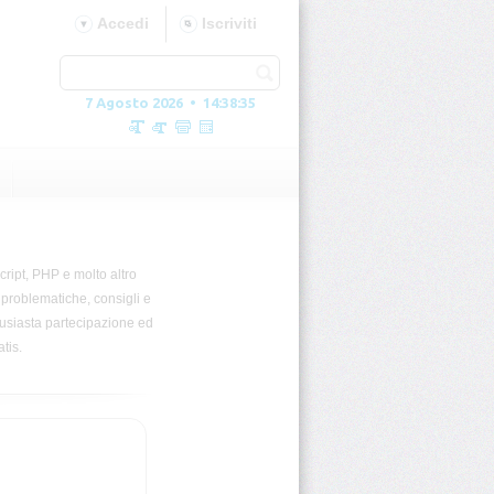
Accedi
Iscriviti
7 Agosto 2026 • 14:38:36
ipt, PHP e molto altro
 problematiche, consigli e
ntusiasta partecipazione ed
tis.
Connessione database moment