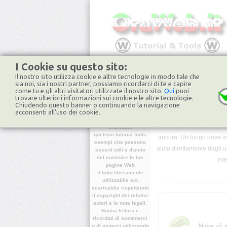
I Cookie su questo sito:
Il nostro sito utilizza cookie e altre tecnologie in modo tale che
HOME
FORUM
NO
sia noi, sia i nostri partner, possiamo ricordarci di te e capire
come tu e gli altri visitatori utilizzate il nostro sito.
Qui
puoi
trovare ulteriori informazioni sui cookie e le altre tecnologie.
Chiudendo questo banner o continuando la navigazione
Home
acconsenti all'uso dei cookie.
Benvenuto in
Fondata nel 2009, Ora
OraWeb.it
qui trovi tutorial tools
ancora. Un luogo dove tro
esempi che possono
aiuto direttamente dagli u
esserti utili e d'aiuto
nel costruire le tue
eve
pagine Web
il tutto liberamente
utilizzabile e/o
scaricabile rispettando
il copyright dei relativi
autori e le note legali.
Buona lettura e
ricordati di sostenerci
non disponibile
Non ci
o di aiutarci utilizzando