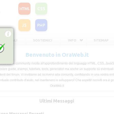
TE LEGALI
SOSTIENICI
INFO
SITEMAP
Benvenuto in OraWeb.it
Web è una community rivolta all'approfondimento dei linguaggi HTML, CSS, JavaScr
vare guide, esempi, tutorials, tools, generatori ma anche un supporto sù eventuali
tenti del forum. Vi invitiamo ad iscrivervi alla comunity, confidando in una vostra e
ntuale contributo d'aiuto, nel mantenerci e svilupparci! Che aspetti! iscriviti ora è gra
OraWeb.it
Ultimi Messaggi
 sono Messaggi Recenti