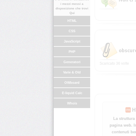
i mezzi messi a
disposizione che trovi
Qui
HTML
CSS
JavaScript
.zip
obscur
PHP
Generatori
Scaricato 36 volte
Varie & Old
OWboard
E-liquid Calc
Whois
H
La struttura
pagina web. I
contenuti be