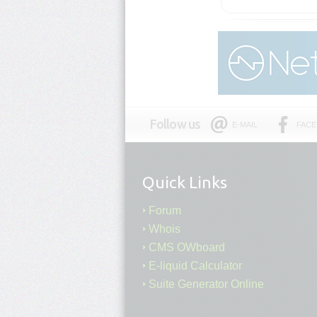
Follow us
E-MAIL
FAC
Quick Links
Forum
Whois
CMS OWboard
E-liquid Calculator
Suite Generator Online