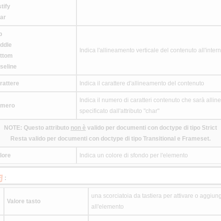
stify
ar
p
ddle
Indica l'allineamento verticale del contenuto all'inte
ttom
seline
rattere
Indica il carattere d'allineamento del contenuto
Indica il numero di caratteri contenuto che sarà alline
umero
specificato dall'attributo "char"
NOTE: Questo attributo
non è
valido per documenti con doctype di tipo Strict
Resta valido per documenti con doctype di tipo Transitional e Frameset.
lore
Indica un colore di sfondo per l'elemento
:
una scorciatoia da tastiera per attivare o aggiung
Valore tasto
all'elemento