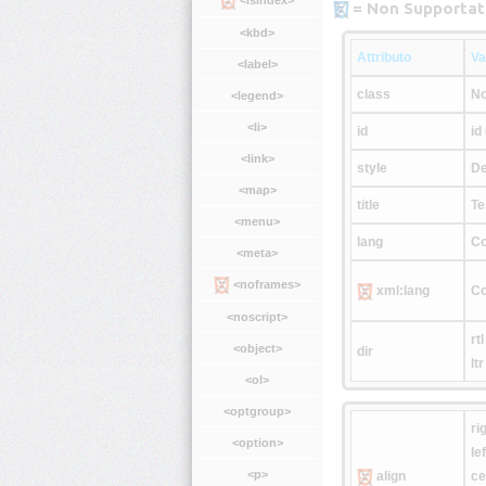
= Non Supportat
<kbd>
Attributo
Va
<label>
class
No
<legend>
<li>
id
id
<link>
style
De
<map>
title
Te
<menu>
lang
Co
<meta>
<noframes>
xml:lang
Co
<noscript>
rtl
<object>
dir
ltr
<ol>
<optgroup>
ri
<option>
lef
<p>
align
ce