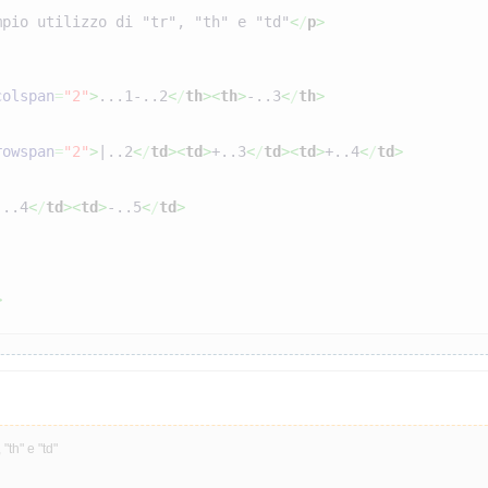
mpio utilizzo di "tr", "th" e "td"
<
/
p
>
colspan
=
"2"
>
...1-..2
<
/
th
><
th
>
-..3
<
/
th
>
rowspan
=
"2"
>
|..2
<
/
td
><
td
>
+..3
<
/
td
><
td
>
+..4
<
/
td
>
-..4
<
/
td
><
td
>
-..5
<
/
td
>
>
 "th" e "td"