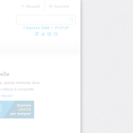
Accedi
Iscriviti
7 Agosto 2026 • 21:57:29
celle
lla, questo elemento deve
uo utilizzo è consentito
,
<tbody>
.