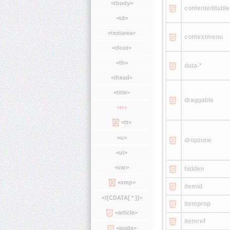
<tbody>
contenteditable
<td>
<textarea>
contextmenu
<tfoot>
<th>
data-*
<thead>
<title>
draggable
<tr>
<tt>
<u>
dropzone
<ul>
<var>
hidden
<xmp>
itemid
<![CDATA[ * ]]>
itemprop
<article>
itemref
<aside>