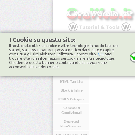
I Cookie su questo sito:
Il nostro sito utilizza cookie e altre tecnologie in modo tale che
HOME
FORUM
NO
sia noi, sia i nostri partner, possiamo ricordarci di te e capire
come tu e gli altri visitatori utilizzate il nostro sito.
Qui
puoi
trovare ulteriori informazioni sui cookie e le altre tecnologie.
Chiudendo questo banner o continuando la navigazione
HTML
acconsenti all'uso dei cookie.
Introduzione
HTML Tag List
Block & Inline
HTML5 Categorie
Commenti
Condizionali
Deprecati
Non-Standard