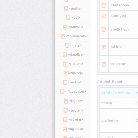
itemscope
<audio>
itemtype
<bdi>
<canvas>
spellcheck
<command>
<data>
tabindex
<datalist>
translate
<details>
<dialog>
Attributi Evento:
<embed>
<figcaption>
Attributo Evento
V
<figure>
onblur
C
<footer>
<header>
onchange
C
<hgroup>
onclick
C
<keygen>