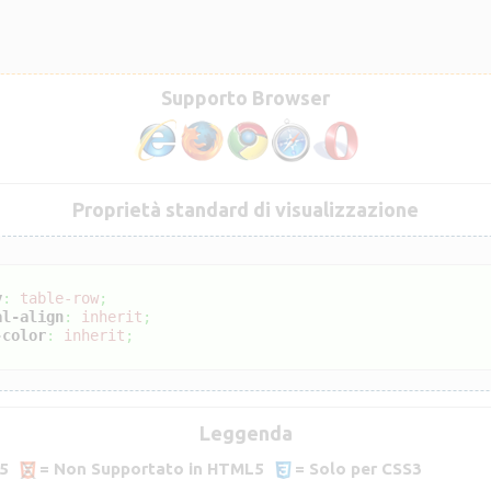
Supporto Browser
Proprietà standard di visualizzazione
y
:
table-row
;
al-align
:
inherit
;
-color
:
inherit
;
Leggenda
5
= Non Supportato in HTML5
= Solo per CSS3