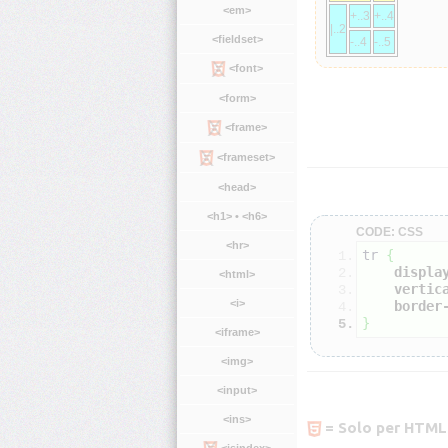
<em>
+..3
+..4
|..2
<fieldset>
-..4
-..5
<font>
<form>
<frame>
<frameset>
<head>
<h1> • <h6>
CODE: CSS
<hr>
tr 
{
displa
<html>
vertic
<i>
border
}
<iframe>
<img>
<input>
<ins>
= Solo per HTML
<isindex>