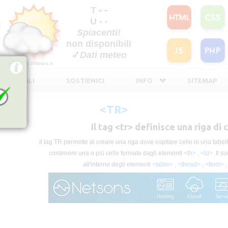
T
- -
U - -
Spiacenti!
non disponibili
Dati meteo
©2026
ilMeteo.it
TE LEGALI
SOSTIENICI
INFO
SITEMAP
<TR>
Il tag <tr> definisce una riga di 
Il tag TR permette di creare una riga dove ospitare celle in una tabe
contenere una o più celle formate dagli elementi
<th>
,
<td>
. Il s
all'interno degli elementi
<table>
,
<thead>
,
<tfoot>