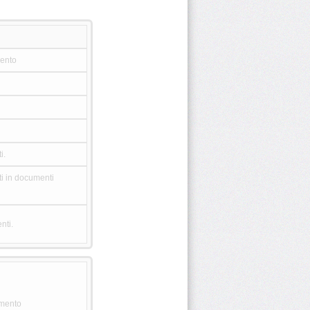
mento
i.
ti in documenti
nti.
emento