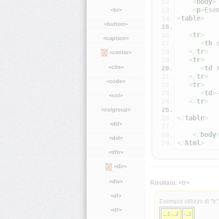
<
body
>
<
p
>
Ese
<br>
<
table
>
<button>
<
tr
>
<caption>
<
th
<
/
tr
>
<center>
<
tr
>
<
td
<cite>
<
/
tr
>
<code>
<
tr
>
<
td
>
<col>
<
/
tr
>
<colgroup>
<
/
table
>
<dd>
<
/
body
<del>
<
/
html
>
<dfn>
<dir>
<div>
Risultato: <tr>
<dl>
Esempio utilizzo di "tr",
<dt>
...1-..2
-..3