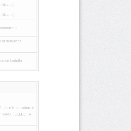
tilizzata)
tilizzata)
grammaticale
 di default dal
ssere tradotto
ocus e il suo valore è
nti: INPUT, SELECT e