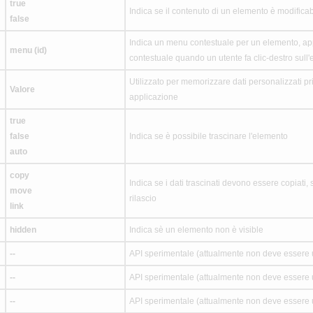
true
Indica se il contenuto di un elemento è modifica
false
Indica un menu contestuale per un elemento, ap
menu (id)
contestuale quando un utente fa clic-destro sull
Utilizzato per memorizzare dati personalizzati pr
Valore
applicazione
true
false
Indica se è possibile trascinare l'elemento
auto
copy
Indica se i dati trascinati devono essere copiati, s
move
rilascio
link
hidden
Indica sè un elemento non è visible
--
API sperimentale (attualmente non deve essere u
--
API sperimentale (attualmente non deve essere u
--
API sperimentale (attualmente non deve essere u