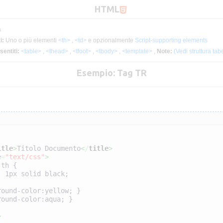
HTML
a
i:
Uno o più elementi
<th>
,
<td>
e opzionalmente
Script-supporting elements
sentiti:
<table>
,
<thead>
,
<tfoot>
,
<tbody>
,
<template>
,
Note:
(Vedi struttura tab
Esempio: Tag TR
itle
>
Titolo Documento
<
/
title
>
e
=
"text/css"
>
 th {
der: 1px solid black;
round-color:yellow; }
round-color:aqua; }
>