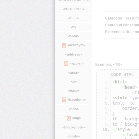
Browser HTML Test
<!DOCTYPE>
<!-- -->
Categoria:
Nessun
Contenuti consentit
<a>
Elementi padre con
<abbr>
<acronym>
<address>
<applet>
Esempio: <TR>
<area>
CODE: HTML
<
html
>
<b>
<
head
>
<base>
<
t
<
style
typ
<basefont>
table, td,
    bor
<bdo>
}
<big>
th { backg
td { backg
<blockquote>
<
/
style
>
<
/
head
<body>