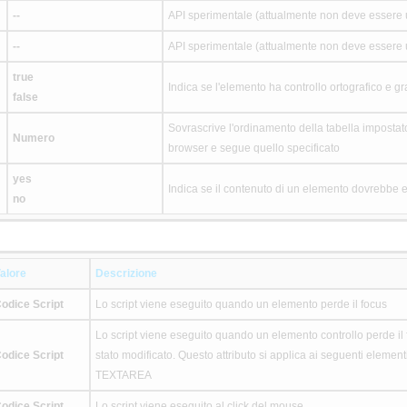
--
API sperimentale (attualmente non deve essere u
--
API sperimentale (attualmente non deve essere u
true
Indica se l'elemento ha controllo ortografico e 
false
Sovrascrive l'ordinamento della tabella impostato
Numero
browser e segue quello specificato
yes
Indica se il contenuto di un elemento dovrebbe e
no
alore
Descrizione
odice Script
Lo script viene eseguito quando un elemento perde il focus
Lo script viene eseguito quando un elemento controllo perde il f
odice Script
stato modificato. Questo attributo si applica ai seguenti eleme
TEXTAREA
odice Script
Lo script viene eseguito al click del mouse