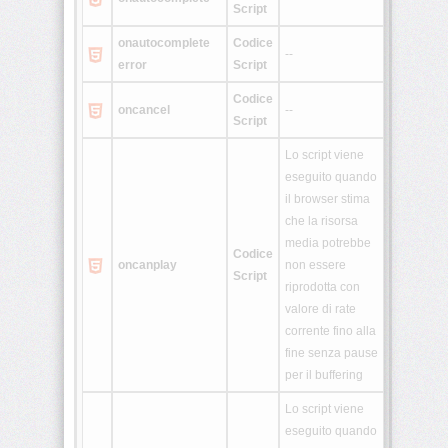
Script
onautocomplete
Codice
<rtc>
--
error
Script
Codice
oncancel
--
<ruby>
Script
Lo script viene
<section>
eseguito quando
il browser stima
che la risorsa
<source>
media potrebbe
Codice
oncanplay
non essere
Script
riprodotta con
<summary>
valore di rate
corrente fino alla
fine senza pause
per il buffering
<svg>
Lo script viene
eseguito quando