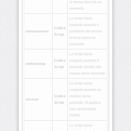
si muove fuori da un
<details>
elemento
Lo script viene
<dialog>
eseguito quando il
Codice
onmouseover
puntatore del mouse
Script
si trova sopra un
<embed>
elemento
Lo script viene
Codice
eseguito quando il
<figcaption>
onmouseup
Script
pulsante sinistro del
mouse viene rilasciato
<figure>
Lo script viene
eseguito quando un
Codice
modulo viene
<footer>
onreset
Script
azzerato. Si applica
solo all'elemento
FORM.
<header>
Lo script viene