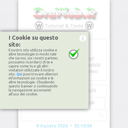
I Cookie su questo
sito:
T
- -
Il nostro sito utilizza cookie e
U - -
altre tecnologie in modo tale
che sia noi, sia i nostri partner,
Spiacenti!
possiamo ricordarci di te e
non disponibili
capire come tu e gli altri
visitatori utilizzate il nostro
Dati meteo
sito.
Qui
puoi trovare ulteriori
informazioni sui cookie e le
©2026
ilMeteo.it
altre tecnologie. Chiudendo
questo banner o continuando
Iscriviti
la navigazione acconsenti
all'uso dei cookie.
Accedi
8 Agosto 2026 • 02:10:07