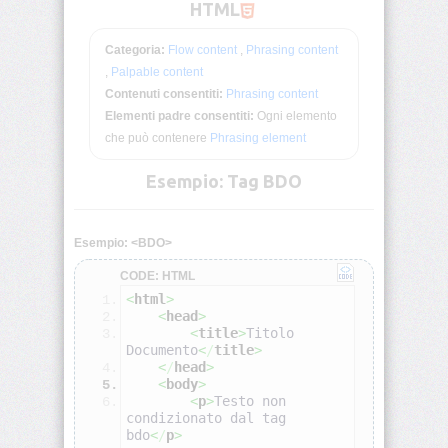
HTML
Deprecati
Non-
Standard
Categoria:
Flow content
,
Phrasing content
,
Palpable content
Contenuti consentiti:
Phrasing content
Browser
HTML
Elementi padre consentiti:
Ogni elemento
Test
che può contenere
Phrasing element
<!DOCTYPE>
Esempio: Tag BDO
<!-
-
Esempio: <BDO>
-
-
CODE: HTML
>
<
html
>
<
head
>
<
title
>
Titolo 
<a>
Documento
<
/
title
>
<
/
head
>
<
body
>
<abbr>
<
p
>
Testo non 
condizionato dal tag 
bdo
<
/
p
>
<acronym>