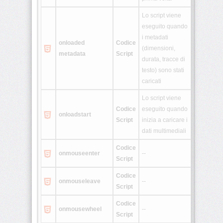
Lo script viene
eseguito quando
i metadati
onloaded
Codice
(dimensioni,
metadata
Script
durata, tracce di
testo) sono stati
caricati
Lo script viene
Codice
eseguito quando
onloadstart
Script
inizia a caricare i
dati multimediali
Codice
onmouseenter
--
Script
Codice
onmouseleave
--
Script
Codice
onmousewheel
--
Script