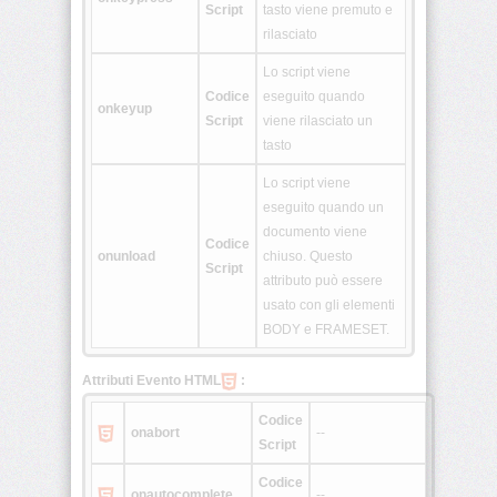
Script
tasto viene premuto e
rilasciato
<nav>
Lo script viene
Codice
eseguito quando
onkeyup
Script
viene rilasciato un
<output>
tasto
Lo script viene
<picture>
eseguito quando un
documento viene
Codice
onunload
chiuso. Questo
<progress>
Script
attributo può essere
usato con gli elementi
BODY e FRAMESET.
<rb>
Attributi Evento HTML
:
<rp>
Codice
onabort
--
Script
<rt>
Codice
onautocomplete
--