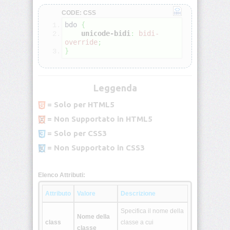
CODE: CSS
<blockquote>
bdo 
{
unicode-bidi
:
bidi-
<body>
override
;
}
<br>
Leggenda
<button>
= Solo per HTML5
<caption>
= Non Supportato in HTML5
= Solo per CSS3
= Non Supportato in CSS3
<center>
<cite>
Elenco Attributi:
Attributo
Valore
Descrizione
<code>
Specifica il nome della
Nome della
<col>
class
classe a cui
classe