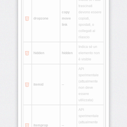
trascinati
copy
devono essere
<legend>
dropzone
move
copiati,
link
spostati, o
<li>
collegati al
rilascio
<link>
Indica sè un
hidden
hidden
elemento non
<map>
è visible
<menu>
API
sperimentale
(attualmente
<meta>
itemid
--
non deve
essere
<noframes>
utilizzata)
API
<noscript>
sperimentale
(attualmente
itemprop
--
<object>