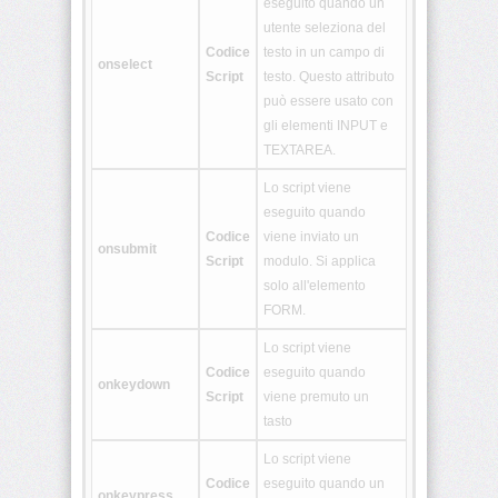
eseguito quando un
<hgroup>
utente seleziona del
Codice
testo in un campo di
onselect
Script
testo. Questo attributo
<keygen>
può essere usato con
gli elementi INPUT e
TEXTAREA.
<main>
Lo script viene
eseguito quando
<mark>
Codice
viene inviato un
onsubmit
Script
modulo. Si applica
solo all'elemento
FORM.
<math>
Lo script viene
Codice
eseguito quando
onkeydown
Script
viene premuto un
<menuitem>
tasto
Lo script viene
<meter>
Codice
eseguito quando un
onkeypress