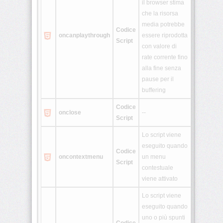
il browser stima
<template>
che la risorsa
media potrebbe
Codice
oncanplay
through
essere riprodotta
<time>
Script
con valore di
rate corrente fino
alla fine senza
<track>
pause per il
buffering
<video>
Codice
onclose
--
Script
<wbr>
Lo script viene
eseguito quando
Codice
Home
oncontextmenu
un menu
Script
contestuale
CSS
viene attivato
JavaScript
Lo script viene
eseguito quando
PHP
uno o più spunti