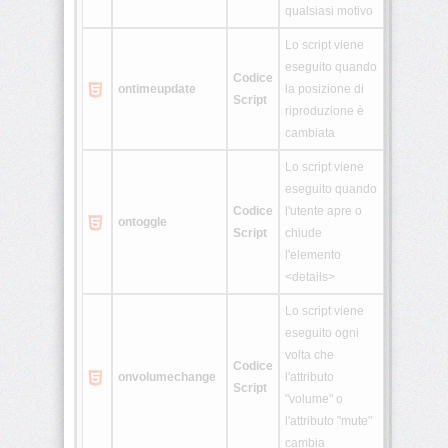
qualsiasi motivo
Lo script viene
eseguito quando
Codice
ontimeupdate
la posizione di
Script
riproduzione è
cambiata
Lo script viene
eseguito quando
Codice
l'utente apre o
ontoggle
Script
chiude
l'elemento
<details>
Lo script viene
eseguito ogni
volta che
Codice
onvolumechange
l'attributo
Script
"volume" o
l'attributo "mute"
cambia