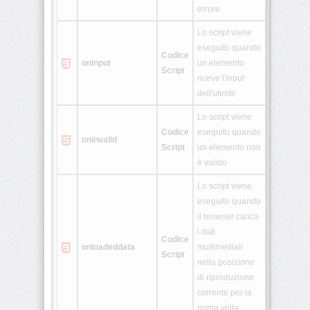
errore
Lo script viene
eseguito quando
Codice
oninput
un elemento
Script
riceve l'input
dell'utente
Lo script viene
Codice
eseguito quando
oninvalid
Script
un elemento non
è valido
Lo script viene
eseguito quando
il browser carica
i dati
Codice
onloadeddata
multimediali
Script
nella posizione
di riproduzione
corrente per la
prima volta