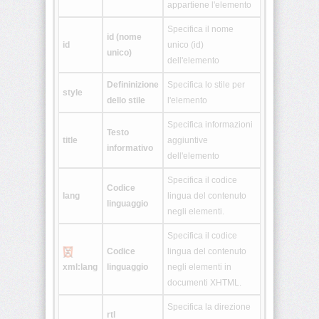
appartiene l'elemento
<colgroup>
Specifica il nome
id (nome
id
unico (id)
unico)
<dd>
dell'elemento
Defininizione
Specifica lo stile per
<del>
style
dello stile
l'elemento
Specifica informazioni
<dfn>
Testo
title
aggiuntive
informativo
dell'elemento
<dir>
Specifica il codice
Codice
lang
lingua del contenuto
linguaggio
<div>
negli elementi.
Specifica il codice
<dl>
Codice
lingua del contenuto
xml:lang
linguaggio
negli elementi in
<dt>
documenti XHTML.
Specifica la direzione
<em>
rtl