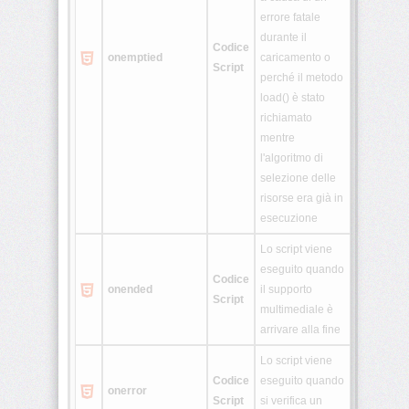
errore fatale
durante il
Codice
onemptied
caricamento o
Script
perché il metodo
load() è stato
richiamato
mentre
l'algoritmo di
selezione delle
risorse era già in
esecuzione
Lo script viene
eseguito quando
Codice
onended
il supporto
Script
multimediale è
arrivare alla fine
Lo script viene
Codice
eseguito quando
onerror
Script
si verifica un