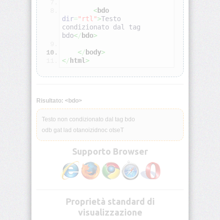
<
bdo
dir
=
"rtl"
>
Testo 
<address>
condizionato dal tag 
bdo
<
/
bdo
>
<
/
body
>
<applet>
<
/
html
>
<area>
Risultato: <bdo>
<b>
Testo non condizionato dal tag bdo
<base>
Testo condizionato dal tag bdo
Supporto Browser
<basefont>
<bdo>
Proprietà standard di
visualizzazione
<big>