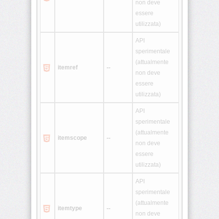
non deve
essere
<ol>
utilizzata)
API
<optgroup>
sperimentale
(attualmente
itemref
--
<option>
non deve
essere
<p>
utilizzata)
API
<param>
sperimentale
(attualmente
itemscope
--
<pre>
non deve
essere
<q>
utilizzata)
API
<s>
sperimentale
(attualmente
itemtype
--
<samp>
non deve