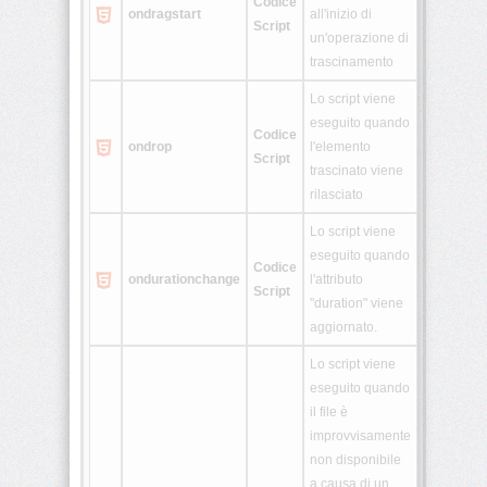
Codice
ondragstart
all'inizio di
Script
un'operazione di
trascinamento
Lo script viene
eseguito quando
Codice
ondrop
l'elemento
Script
trascinato viene
rilasciato
Lo script viene
eseguito quando
Codice
ondurationchange
l'attributo
Script
"duration" viene
aggiornato.
Lo script viene
eseguito quando
il file è
improvvisamente
non disponibile
a causa di un