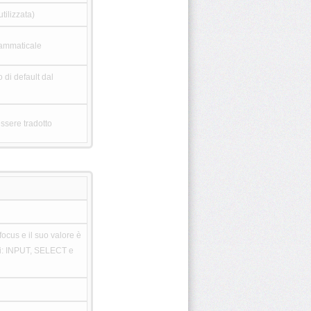
tilizzata)
grammaticale
 di default dal
ssere tradotto
ocus e il suo valore è
nti: INPUT, SELECT e