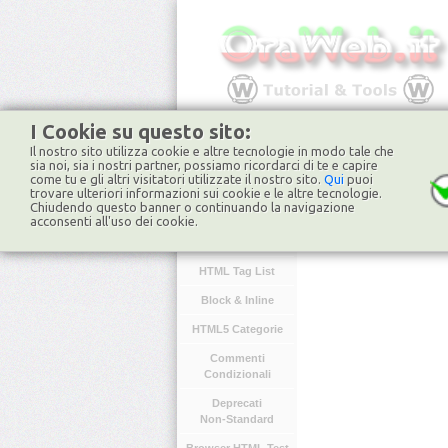
I Cookie su questo sito:
Il nostro sito utilizza cookie e altre tecnologie in modo tale che
HOME
FORUM
NO
sia noi, sia i nostri partner, possiamo ricordarci di te e capire
come tu e gli altri visitatori utilizzate il nostro sito.
Qui
puoi
trovare ulteriori informazioni sui cookie e le altre tecnologie.
Chiudendo questo banner o continuando la navigazione
HTML
acconsenti all'uso dei cookie.
Introduzione
HTML Tag List
Block & Inline
HTML5 Categorie
Commenti
Condizionali
Deprecati
Non-Standard