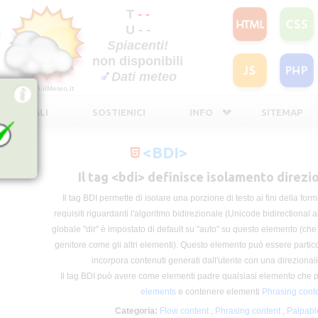
T
- -
U - -
Spiacenti!
non disponibili
Dati meteo
©2026
ilMeteo.it
TE LEGALI
SOSTIENICI
INFO
SITEMAP
<BDI>
Il tag <bdi> definisce isolamento direzi
Il tag BDI permette di isolare una porzione di testo ai fini della for
requisiti riguardanti l'algoritmo bidirezionale (Unicode bidirectional 
globale "dir" è impostato di default su "auto" su questo elemento (che
genitore come gli altri elementi). Questo elemento può essere partic
incorpora contenuti generati dall'utente con una direzional
Il tag BDI può avere come elementi padre qualsiasi elemento che
elements
e contenere elementi
Phrasing cont
Categoria:
Flow content
,
Phrasing content
,
Palpabl