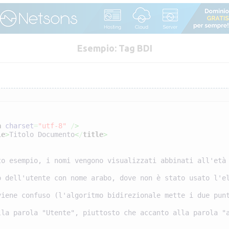
Esempio: Tag BDI
a
charset
=
"utf-8"
/
>
le
>
Titolo Documento
<
/
title
>
to esempio, i nomi vengono visualizzati abbinati all'età
;
alla parola "Utente", piuttosto che accanto alla parola "