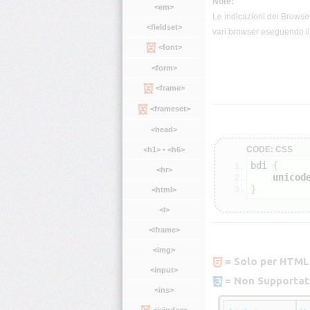
Note:
<em>
Le indicazioni dei Browser 
<fieldset>
vari browser eseguendo il 
<font>
<form>
<frame>
<frameset>
<head>
CODE: CSS
<h1> • <h6>
bdi 
{
<hr>
unicod
}
<html>
<i>
<iframe>
<img>
= Solo per HTML
<input>
= Non Supportat
<ins>
<isindex>