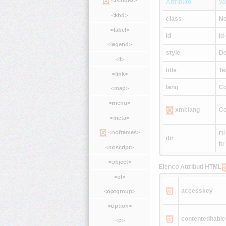
Attributo
Va
<kbd>
class
No
<label>
id
id
<legend>
style
De
<li>
title
Te
<link>
lang
Co
<map>
<menu>
xml:lang
Co
<meta>
<noframes>
rtl
dir
ltr
<noscript>
<object>
Elenco Attributi HTML
<ol>
accesskey
<optgroup>
<option>
contenteditable
<p>