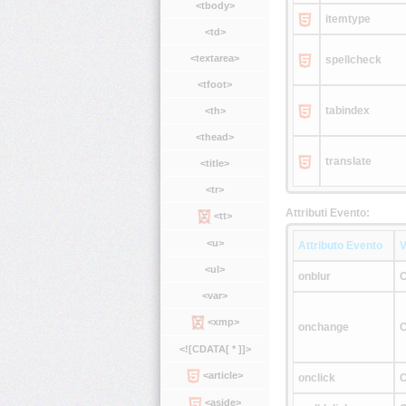
<tbody>
itemtype
<td>
<textarea>
spellcheck
<tfoot>
tabindex
<th>
<thead>
translate
<title>
<tr>
Attributi Evento:
<tt>
<u>
Attributo Evento
V
<ul>
onblur
C
<var>
<xmp>
onchange
C
<![CDATA[ * ]]>
<article>
onclick
C
<aside>