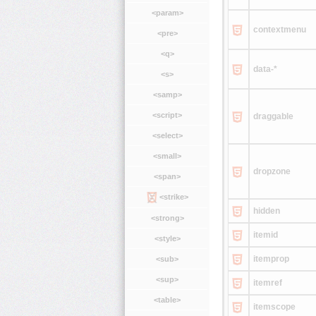
<param>
contextmenu
<pre>
<q>
data-*
<s>
<samp>
<script>
draggable
<select>
<small>
dropzone
<span>
<strike>
hidden
<strong>
itemid
<style>
itemprop
<sub>
<sup>
itemref
<table>
itemscope