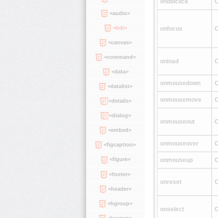
ondblclick
C
<audio>
<bdi>
onfocus
C
<canvas>
<command>
onload
C
<data>
onmousedown
C
<datalist>
onmousemove
C
<details>
<dialog>
onmouseout
C
<embed>
onmouseover
C
<figcaption>
<figure>
onmouseup
C
<footer>
onreset
C
<header>
<hgroup>
onselect
C
<keygen>