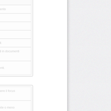
mento
i.
ti in documenti
nti.
ere il focus
bile o meno