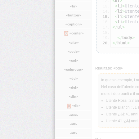
<
ul
>
<
li
>
Utent
<br>
<
li
>
Utent
<button>
<
li
>
Utent
<
li
>
Utent
<caption>
<
/
ul
>
<center>
<
/
body
>
<
/
html
>
<cite>
<code>
<col>
Risultato: <bdi>
<colgroup>
<dd>
In questo esempio, i no
Nel caso dell'utente c
<del>
mette i due punti e il 
<dfn>
Utente
Rossi
: 23 an
<dir>
Utente
Bianchi
: 31 
Utente
إيان
: 41 anni
<div>
Utente
إيان
: 41 anni
<dl>
<dt>