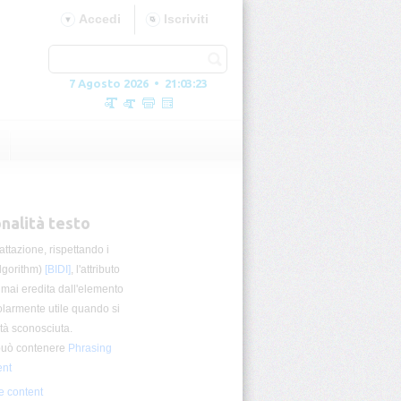
Accedi
Iscriviti
7 Agosto 2026 • 21:03:24
onalità testo
mattazione, rispettando i
algorithm)
[BIDI]
, l'attributo
 mai eredita dall'elemento
olarmente utile quando si
ità sconosciuta.
 può contenere
Phrasing
ent
e content