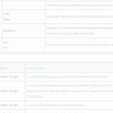
--
API sperimentale (attualmente non deve essere u
true
Indica se l'elemento ha controllo ortografico e 
false
Sovrascrive l'ordinamento della tabella impostato
Numero
browser e segue quello specificato
yes
Indica se il contenuto di un elemento dovrebbe e
no
alore
Descrizione
odice Script
Lo script viene eseguito quando un elemento perde il focus
Lo script viene eseguito quando un elemento controllo perde il f
odice Script
stato modificato. Questo attributo si applica ai seguenti eleme
TEXTAREA
odice Script
Lo script viene eseguito al click del mouse