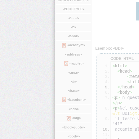
Browser HTML Test
<!DOCTYPE>
<!-- -->
<a>
<abbr>
<acronym>
Esempio: <BDI>
<address>
CODE: HTML
<applet>
<
html
>
<
head
>
<area>
<
met
<
tit
<b>
<
/
head
>
<base>
<
body
>
<
p
>
In ques
<basefont>
<
/
p
>
<
p
>
<bdo>
&lt;
BDI
&gt
 il testo viene confuso (l'algoritmo bidirezionale mette i due punti e il numero 
<big>
"41"
<blockquote>
 accanto 
<body>