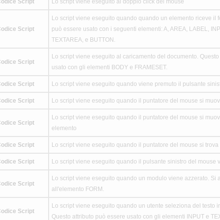
odice Script
Lo script viene eseguito al doppio click del mouse
Lo script viene eseguito quando quando un elemento riceve il f
odice Script
può essere usato con i seguenti elementi: A, AREA, LABEL, I
TEXTAREA, e BUTTON.
Lo script viene eseguito al caricamento del documento. Questo 
odice Script
usato con gli elementi BODY e FRAMESET.
odice Script
Lo script viene eseguito quando viene premuto il pulsante sini
odice Script
Lo script viene eseguito quando il puntatore del mouse si muo
Lo script viene eseguito quando il puntatore del mouse si muov
odice Script
elemento
odice Script
Lo script viene eseguito quando il puntatore del mouse si trov
odice Script
Lo script viene eseguito quando il pulsante sinistro del mouse v
Lo script viene eseguito quando un modulo viene azzerato. Si a
odice Script
all'elemento FORM.
Lo script viene eseguito quando un utente seleziona del testo i
odice Script
Questo attributo può essere usato con gli elementi INPUT e T