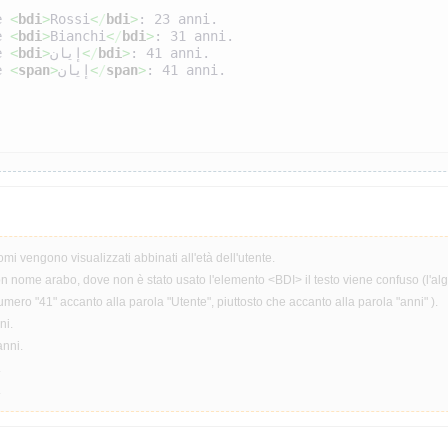
e 
<
bdi
>
Rossi
<
/
bdi
>
: 23 anni.
e 
<
bdi
>
Bianchi
<
/
bdi
>
: 31 anni.
e 
<
bdi
>
إيان
<
/
bdi
>
: 41 anni.
e 
<
span
>
إيان
<
/
span
>
: 41 anni.
mi vengono visualizzati abbinati all'età dell'utente.
on nome arabo, dove non è stato usato l'elemento <BDI> il testo viene confuso (l'alg
numero "41" accanto alla parola "Utente", piuttosto che accanto alla parola "anni" ).
ni.
anni.
.
.