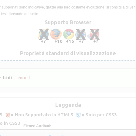
supportati sono indicative, grazie alla loro costante evoluzione, si consiglia di verif
test cliccando qui sotto.
Supporto Browser
X
X
X
+?
+10
+16
+?
+?
Proprietà standard di visualizzazione
e-bidi
:
embed
;
Leggenda
5
= Non Supportato in HTML5
= Solo per CSS3
o in CSS3
Elenco Attributi: