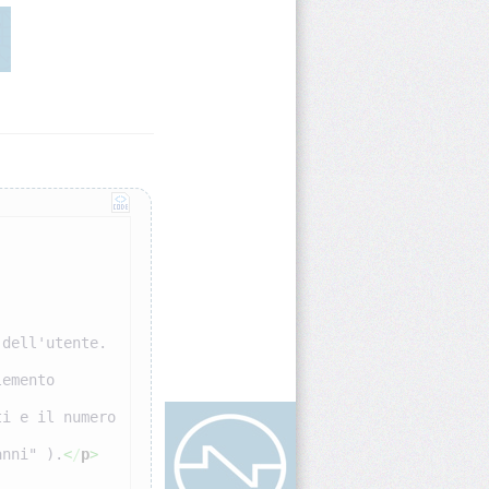
 dell'utente.
Nel caso dell'utente con nome arabo, dove non è stato usato l'elemento 
anni" ).
<
/
p
>