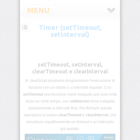
MENU
Timer (setTimeout,
JavaScript
setInterval)
Cos’è
JavaScript
Funzionamento
setTimeout, setInterval,
nel
clearTimeout e clearInterval
browser
In JavaScript possiamo programmare l'esecuzione di
Il
funzioni con un ritardo o a intervalli regolari. Con
primo
setTimeout
una funzione viene eseguita una sola volta
script
JavaScript
dopo un certo tempo, con
setInterval
viene eseguita
ripetutamente a intervalli fissi. Per fermare queste
operazioni si usano
clearTimeout
e
clearInterval
, che
Console
e
annullano rispettivamente un timeout o un intervallo
strumenti
già avviato.