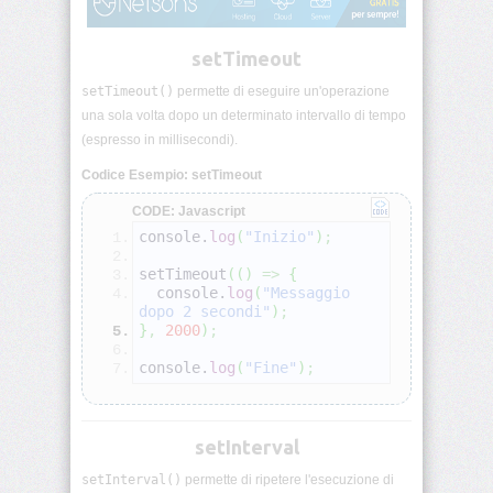
Variabili
JS
setTimeout
Tipi
di
setTimeout()
permette di eseguire un'operazione
dati
una sola volta dopo un determinato intervallo di tempo
JS
(espresso in millisecondi).
Codice Esempio: setTimeout
Operatori
JS
CODE: Javascript
console.
log
(
"Inizio"
)
;
Condizioni
JS
setTimeout
(
(
)
=>
{
  console.
log
(
"Messaggio 
dopo 2 secondi"
)
;
Cicli
}
,
2000
)
;
JS
console.
log
(
"Fine"
)
;
Funzioni
base
JS
setInterval
Parametri
setInterval()
permette di ripetere l'esecuzione di
e