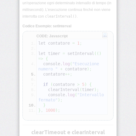
un'operazione ogni determinato intervallo di tempo (in
scope
millisecondi). L'esecuzione continua finché non viene
interrotta con
clearInterval()
.
Arrow
functions
Codice Esempio: setInterval
CODE: Javascript
Callback
e
let contatore 
=
1
;
Funzioni
Anonime
let timer 
=
 setInterval
(
(
)
=>
{
  console.
log
(
"Esecuzione 
Closures
numero "
+
 contatore
)
;
JS
  contatore
++;
if
(
contatore 
>
5
)
{
Oggetti
    clearInterval
(
timer
)
;
JS
    console.
log
(
"Intervallo 
fermato"
)
;
Array
}
e
}
,
1000
)
;
metodi
Stringhe
clearTimeout e clearInterval
JS