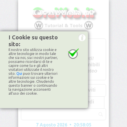
I Cookie su questo
sito:
T
- -
Il nostro sito utilizza cookie e
U - -
altre tecnologie in modo tale
che sia noi, sia i nostri partner,
Spiacenti!
possiamo ricordarci di te e
non disponibili
capire come tu e gli altri
visitatori utilizzate il nostro
Dati meteo
sito.
Qui
puoi trovare ulteriori
informazioni sui cookie e le
©2026
ilMeteo.it
altre tecnologie. Chiudendo
questo banner o continuando
Iscriviti
la navigazione acconsenti
all'uso dei cookie.
Accedi
7 Agosto 2026 • 20:58:05