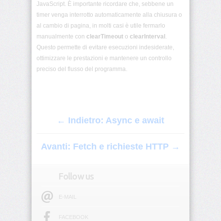
JavaScript. È importante ricordare che, sebbene un
JS
timer venga interrotto automaticamente alla chiusura o
al cambio di pagina, in molti casi è utile fermarlo
Storage
(Local/Session)
manualmente con
clearTimeout
o
clearInterval
.
Questo permette di evitare esecuzioni indesiderate,
ottimizzare le prestazioni e mantenere un controllo
JSON
in
preciso del flusso del programma.
JavaScript
Debugging
JS
← Indietro: Async e await
Validazione
form
Avanti: Fetch e richieste HTTP →
JS
con
Follow us
HTML/CSS
E-MAIL
Introduzione
AJAX
FACEBOOK