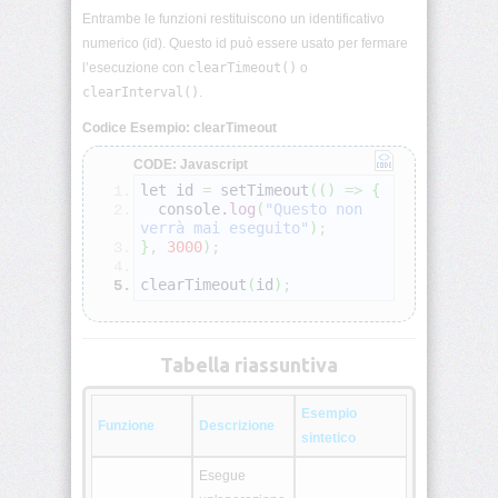
Entrambe le funzioni restituiscono un identificativo
DOM:
numerico (id). Questo id può essere usato per fermare
introduzione
l’esecuzione con
clearTimeout()
o
clearInterval()
.
DOM:
Codice Esempio: clearTimeout
selezione
e
modifica
CODE: Javascript
let id 
=
 setTimeout
(
(
)
=>
{
  console.
log
(
"Questo non 
Eventi
verrà mai eseguito"
)
;
JS
}
,
3000
)
;
clearTimeout
(
id
)
;
JavaScript:
this,
call,
apply,
bind
Tabella riassuntiva
Classi
Esempio
Funzione
Descrizione
e
sintetico
costruttori
Esegue
Ereditarietà