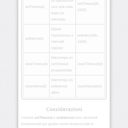
un'operazione
setTimeout(fn,
JS
setTimeout()
una sola volta
2000)
dopo un
Promesse
intervallo
JS
Ripete
l'operazione a
setInterval(fn,
Async
setInterval()
e
intervalli
1000)
await
regolari
Interrompe un
Timer
(setTimeout,
clearTimeout()
setTimeout
clearTimeout(id)
setInterval)
programmato
Interrompe un
Fetch
e
clearInterval()
setInterval
clearInterval(id)
richieste
attivo
HTTP
Gestione
Considerazioni
errori
I metodi
setTimeout
e
setInterval
sono strumenti
fondamentali per gestire azioni temporizzate in
Moduli