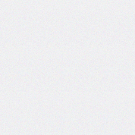
side
caret-
color
@charset
clear
clip
clip-
path
color
color-
scheme
column-
count