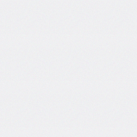
inline-
start-
width
border-
inline-
style
border-
inline-
width
border-
left
border-
left-
color
border-
left-
style