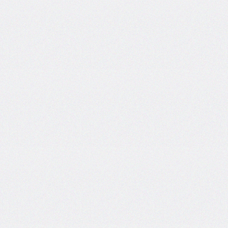
border-
top-
left-
radius
border-
top-
right-
radius
border-
top-
style
border-
top-
width
border-
width
bottom