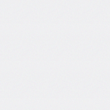
self
@keyframes
@layer
left
letter-
spacing
line-
height
list-
style
list-
style-
image