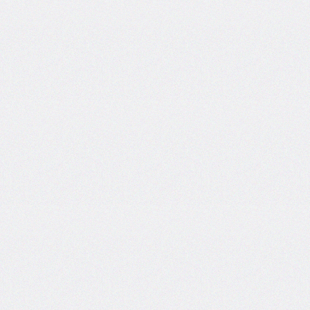
box-
decoration-
break
box-
shadow
box-
sizing
break-
after
break-
before
break-
inside
caption-