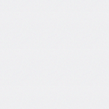
font-
size-
adjust
font-
stretch
font-
style
font-
variant
font-
variant-
caps
font-
weight
gap