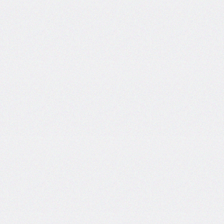
border-
left-
width
border-
radius
border-
right
border-
right-
color
border-
right-
style
border-
right-
width