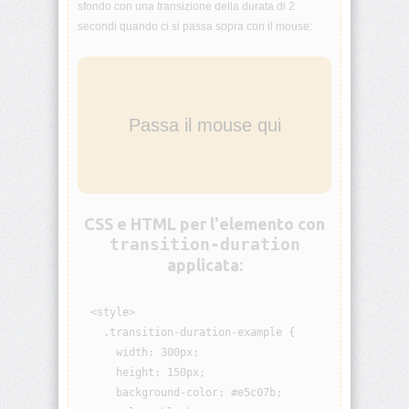
sfondo con una transizione della durata di 2
animation-
secondi quando ci si passa sopra con il mouse:
iteration-
count
animation-
name
Passa il mouse qui
animation-
play-
state
CSS e HTML per l'elemento con
animation-
timing-
transition-duration
function
applicata:
aspect-
ratio
  <style>

    .transition-duration-example {

backdrop-
      width: 300px;

filter
      height: 150px;

      background-color: #e5c07b;

backface-