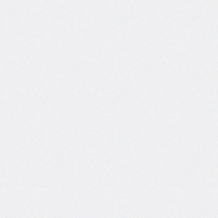
bottom-
right-
radius
border-
bottom-
style
border-
bottom-
width
border-
collapse
border-
color
border-
end-
end-
radius