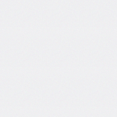
inline-
end-
style
border-
inline-
end-
width
border-
inline-
start
border-
inline-
start-
color
border-
inline-
start-
style
border-