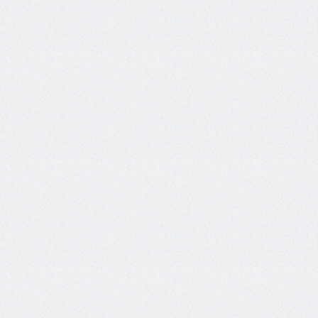
areas
grid-
template-
columns
grid-
template-
rows
hanging-
punctuation
height
hyphens
hyphenate-
character
image-
rendering