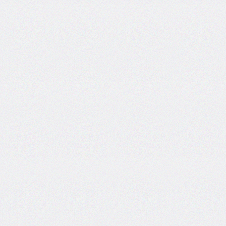
column-
fill
column-
gap
column-
rule
column-
rule-
color
column-
rule-
style
column-
rule-
width