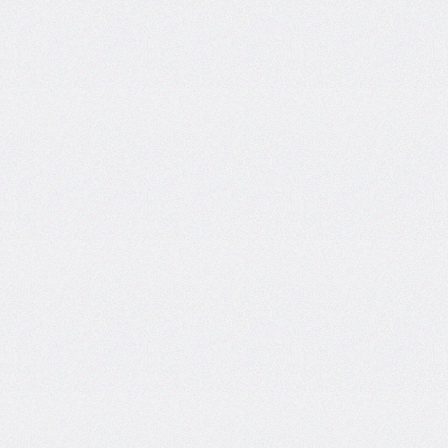
inset-
inline
inset-
inline-
end
inset-
inline-
start
isolation
justify-
content
justify-
items
justify-