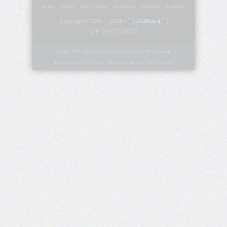
Home
Forum
Note Legali
Sostienici
Contatti
SiteMap
border-
Copyright © 2009 ∼ 2026 •
۝ OraWeb.it ۝
block-
IP: 216.73.216.77
style
Visite: 868.449 | Pagina creata in 0.109 secondi
border-
Ha richiesto: 7 Query | Memoria Usata: 356.16 KiB
block-
width
border-
bottom
border-
bottom-
color
border-
bottom-
left-
radius
border-