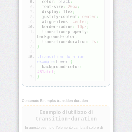
color
:
black
;
font-size
:
20px
;
display
:
flex
;
align-
justify-content
:
center
;
self
align-items
:
center
;
border-radius
:
10px
;
transition-property
:
all
background-color
;
transition-duration
:
2s
;
animation
}
.transition-duration-
animation-
example
:
hover
{
delay
background-color
:
#61afef
;
}
animation-
direction
animation-
Contenuto Esempio: transition-duration
duration
Esempio di utilizzo di
animation-
transition-duration
fill-
mode
In questo esempio, l'elemento cambia il colore di