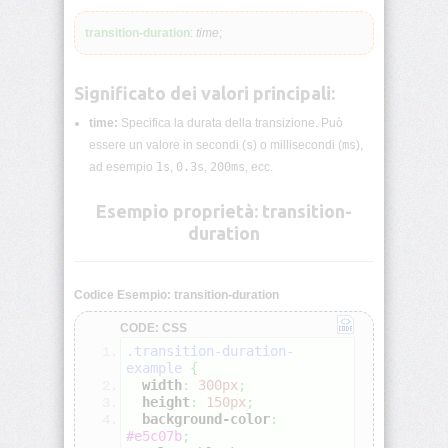
lunghezza
CSS
transition-duration
:
time
;
Funzioni
CSS
Significato dei valori principali:
time:
Specifica la durata della transizione. Può
Browser
CSS
essere un valore in secondi (
s
) o millisecondi (
ms
),
Test
ad esempio
1s
,
0.3s
,
200ms
, ecc.
CSS
Esempio proprietà: transition-
/*
duration
Commenti
*/
Codice Esempio: transition-duration
accent-
color
CODE: CSS
.transition-duration-
align-
example
{
content
width
:
300px
;
height
:
150px
;
background-color
:
align-
#e5c07b
;
items