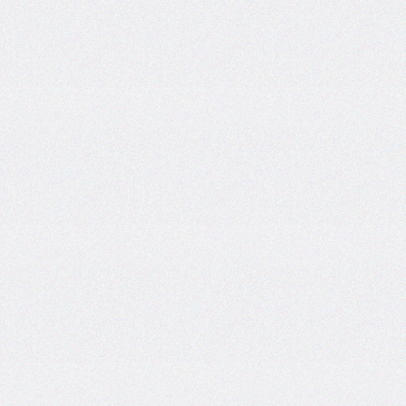
border-
image-
width
border-
inline
border-
inline-
color
border-
inline-
end
border-
inline-
end-
color
border-