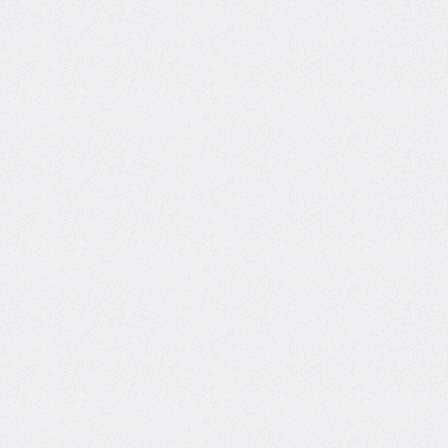
border-
end-
start-
radius
border-
image
border-
image-
outset
border-
image-
repeat
border-
image-
slice
border-
image-
source