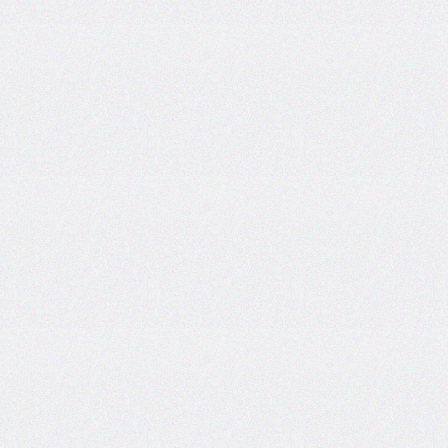
@counter-
style
cursor
direction
display
empty-
cells
filter
flex
flex-
basis