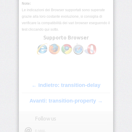
origin
Note:
Le indicazioni dei Browser supportati sono superate
grazie alla loro costante evoluzione, si consiglia di
background-
position
verificare la compatibilità dei vari browser eseguendo il
test cliccando qui sotto.
background-
Supporto Browser
position-
x
background-
position-
y
background-
← Indietro: transition-delay
repeat
Avanti: transition-property →
background-
size
Follow us
block-
size
E-MAIL