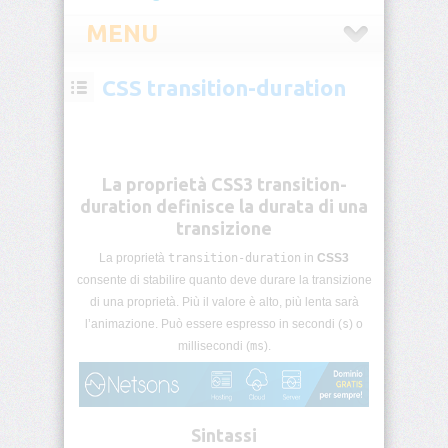
MENU
CSS transition-duration
CSS
Introduzione
CSS
La proprietà CSS3 transition-
Selettori
duration definisce la durata di una
CSS
transizione
La proprietà
transition-duration
in
CSS3
Pseudo-
classi
consente di stabilire quanto deve durare la transizione
CSS
di una proprietà. Più il valore è alto, più lenta sarà
l’animazione. Può essere espresso in secondi (
s
) o
Pseudo-
millisecondi (
ms
).
elementi
CSS
Unità
Sintassi
di