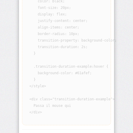
      color: black;

visibility
      font-size: 20px;

      display: flex;

background
      justify-content: center;

      align-items: center;

background-
      border-radius: 10px;

attachment
      transition-property: background-color;

      transition-duration: 2s;

background-
    }

blend-
mode
    .transition-duration-example:hover {

      background-color: #61afef;

background-
    }

clip
  </style>

background-
color
  <div class="transition-duration-example">

    Passa il mouse qui

  </div>

background-
image
background-