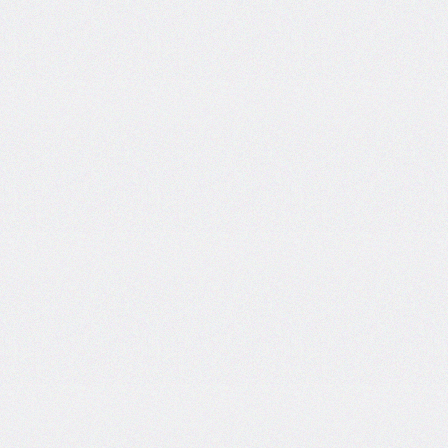
@import
initial-
letter
inline-
size
inset
inset-
block
inset-
block-
end
inset-
block-
start