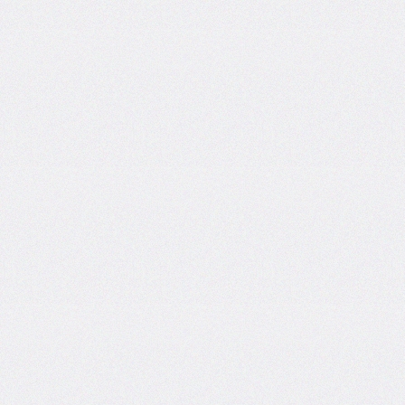
flex-
direction
flex-
flow
flex-
grow
flex-
shrink
flex-
wrap
float
@font-
face
font