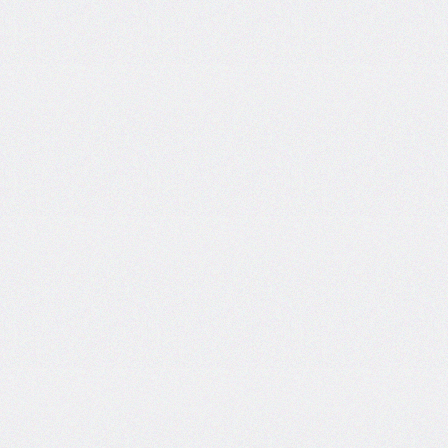
end
grid-
column-
start
grid-
row
grid-
row-
end
grid-
row-
start
grid-
template
grid-
template-