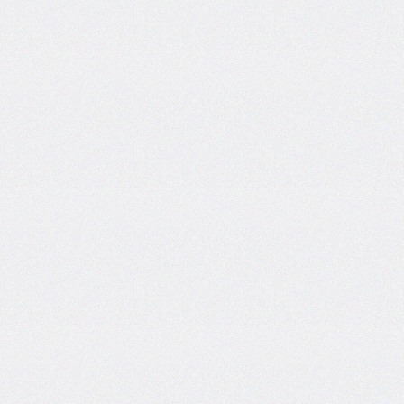
grid
grid-
area
grid-
auto-
columns
grid-
auto-
flow
grid-
auto-
rows
grid-
column
grid-
column-