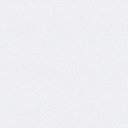
column-
span
column-
width
columns
@container
content
counter-
increment
counter-
reset
counter-
set