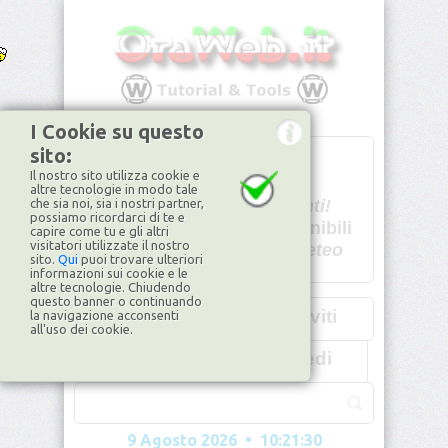
I Cookie su questo
sito:
T
- -
Il nostro sito utilizza cookie e
U - -
altre tecnologie in modo tale
che sia noi, sia i nostri partner,
Spiacenti!
possiamo ricordarci di te e
non disponibili
capire come tu e gli altri
visitatori utilizzate il nostro
Dati meteo
sito.
Qui
puoi trovare ulteriori
informazioni sui cookie e le
©2026
ilMeteo.it
altre tecnologie. Chiudendo
questo banner o continuando
Iscriviti
la navigazione acconsenti
all'uso dei cookie.
Accedi
9 Agosto 2026 • 10:21:32