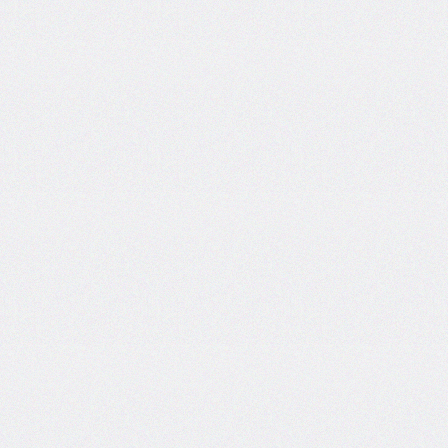
font-
family
font-
feature-
settings
font-
kerning
font-
palette
@font-
palette-
values
font-
size