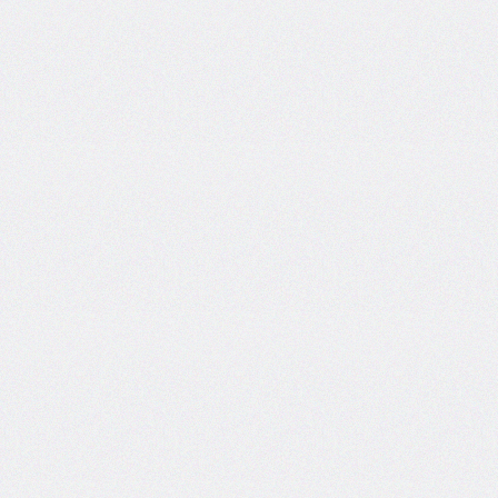
border-
spacing
border-
start-
end-
radius
border-
start-
start-
radius
border-
style
border-
top
border-
top-
color