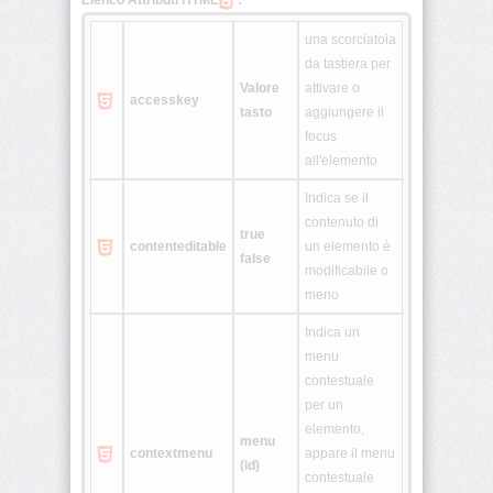
Elenco Attributi HTML
:
<colgroup>
una scorciatoia
da tastiera per
<dd>
Valore
attivare o
accesskey
tasto
aggiungere il
focus
<del>
all'elemento
<dfn>
Indica se il
contenuto di
true
contenteditable
un elemento è
false
<dir>
modificabile o
meno
<div>
Indica un
menu
<dl>
contestuale
per un
<dt>
elemento,
menu
contextmenu
appare il menu
(id)
<em>
contestuale