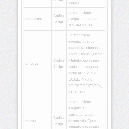
mouse
<table>
Lo script viene
Codice
ondblclick
eseguito al doppio
Script
<tbody>
click del mouse
Lo script viene
<td>
eseguito quando
quando un elemento
<textarea>
riceve il focus. Questo
Codice
attributo può essere
onfocus
<tfoot>
Script
usato con i seguenti
elementi: A, AREA,
<th>
LABEL, INPUT,
SELECT, TEXTAREA,
<thead>
e BUTTON.
Lo script viene
<title>
eseguito al
caricamento del
Codice
<tr>
onload
documento. Questo
Script
attributo può essere