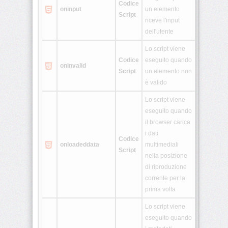
Codice
oninput
un elemento
Script
riceve l'input
dell'utente
Lo script viene
Codice
eseguito quando
oninvalid
Script
un elemento non
è valido
Lo script viene
eseguito quando
il browser carica
i dati
Codice
onloadeddata
multimediali
Script
nella posizione
di riproduzione
corrente per la
prima volta
Lo script viene
eseguito quando