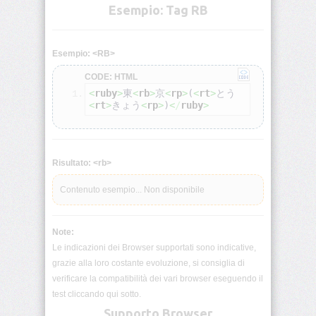
Esempio: Tag RB
Deprecati
Non-
Standard
Esempio: <RB>
Browser
CODE: HTML
HTML
Test
<
ruby
>
東
<
rb
>
京
<
rp
>
(
<
rt
>
とう
<
rt
>
きょう
<
rp
>
)
<
/
ruby
>
<!DOCTYPE>
<!-
Risultato: <rb>
-
-
Contenuto esempio... Non disponibile
-
>
Note:
<a>
Le indicazioni dei Browser supportati sono indicative,
grazie alla loro costante evoluzione, si consiglia di
<abbr>
verificare la compatibilità dei vari browser eseguendo il
test cliccando qui sotto.
Supporto Browser
<acronym>