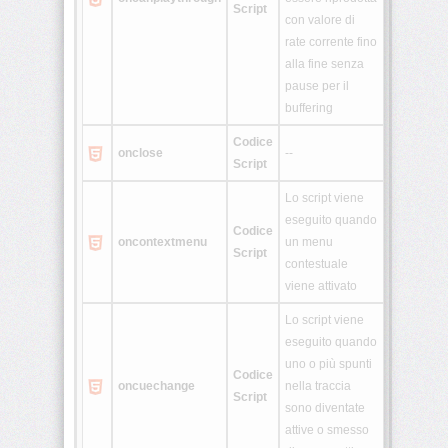
Script
con valore di
rate corrente fino
<rtc>
alla fine senza
pause per il
buffering
<ruby>
Codice
onclose
--
Script
<section>
Lo script viene
eseguito quando
Codice
<source>
oncontextmenu
un menu
Script
contestuale
viene attivato
<summary>
Lo script viene
eseguito quando
uno o più spunti
Codice
oncuechange
nella traccia
Script
<svg>
sono diventate
attive o smesso