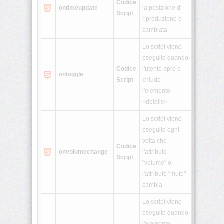
Codice
ontimeupdate
la posizione di
Script
riproduzione è
cambiata
Lo script viene
eseguito quando
Codice
l'utente apre o
ontoggle
Script
chiude
l'elemento
<details>
Lo script viene
eseguito ogni
volta che
Codice
onvolumechange
l'attributo
Script
"volume" o
l'attributo "mute"
cambia
Lo script viene
eseguito quando