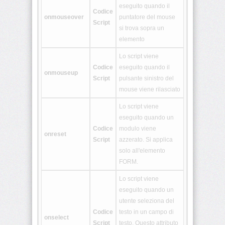
eseguito quando il
<aside>
Codice
onmouseover
puntatore del mouse
Script
si trova sopra un
elemento
<audio>
Lo script viene
Codice
eseguito quando il
<bdi>
onmouseup
Script
pulsante sinistro del
mouse viene rilasciato
<canvas>
Lo script viene
eseguito quando un
Codice
modulo viene
onreset
<command>
Script
azzerato. Si applica
solo all'elemento
FORM.
<data>
Lo script viene
eseguito quando un
utente seleziona del
<datalist>
Codice
testo in un campo di
onselect
Script
testo. Questo attributo