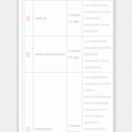
Lo script viene
eseguito quando
Codice
ondrop
l'elemento
Script
trascinato viene
rilasciato
Lo script viene
eseguito quando
Codice
ondurationchange
l'attributo
Script
"duration" viene
aggiornato.
Lo script viene
eseguito quando
il file è
improvvisamente
non disponibile
a causa di un
errore fatale
durante il
Codice
onemptied
caricamento o