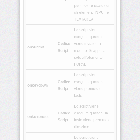
<details>
può essere usato con
gli elementi INPUT e
TEXTAREA.
<dialog>
Lo script viene
eseguito quando
Codice
viene inviato un
<embed>
onsubmit
Script
modulo. Si applica
solo all'elemento
FORM.
<figcaption>
Lo script viene
Codice
eseguito quando
<figure>
onkeydown
Script
viene premuto un
tasto
<footer>
Lo script viene
Codice
eseguito quando un
onkeypress
Script
tasto viene premuto e
<header>
rilasciato
Lo script viene