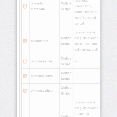
i metadati
onloaded
Codice
(dimensioni,
metadata
Script
durata, tracce di
testo) sono stati
caricati
Lo script viene
Codice
eseguito quando
onloadstart
Script
inizia a caricare i
dati multimediali
Codice
onmouseenter
--
Script
Codice
onmouseleave
--
Script
Codice
onmousewheel
--
Script
Lo script viene
eseguito quando
l'utente ha
Codice