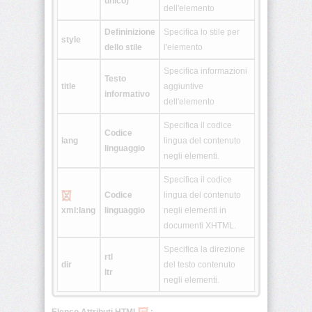
unico)
dell'elemento
<blockquote>
Defininizione
Specifica lo stile per
style
dello stile
l'elemento
<body>
Specifica informazioni
Testo
title
aggiuntive
<br>
informativo
dell'elemento
<button>
Specifica il codice
Codice
lang
lingua del contenuto
linguaggio
<caption>
negli elementi.
Specifica il codice
Codice
lingua del contenuto
<center>
xml:lang
linguaggio
negli elementi in
documenti XHTML.
<cite>
Specifica la direzione
rtl
dir
del testo contenuto
<code>
ltr
negli elementi.
<col>