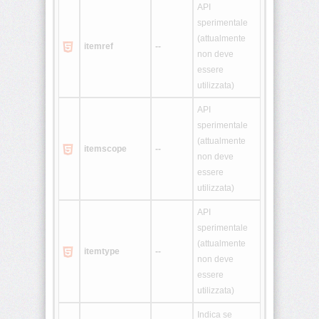
API
sperimentale
<legend>
(attualmente
itemref
--
non deve
<li>
essere
utilizzata)
<link>
API
sperimentale
<map>
(attualmente
itemscope
--
non deve
<menu>
essere
utilizzata)
<meta>
API
sperimentale
(attualmente
<noframes>
itemtype
--
non deve
essere
<noscript>
utilizzata)
Indica se
<object>