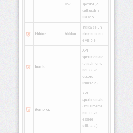
link
spostati, o
collegati al
<html>
rilascio
Indica sè un
<i>
hidden
hidden
elemento non
è visible
<iframe>
API
<img>
sperimentale
(attualmente
itemid
--
non deve
<input>
essere
utilizzata)
<ins>
API
sperimentale
<isindex>
(attualmente
itemprop
--
non deve
<kbd>
essere
utilizzata)
<label>