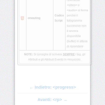
l'elemento
<video> o
<audio> si ferma
Codice
perché il
onwaiting
Script
fotogramma
successivo non
è ancora
disponibile
(buffer) in attesa
di riprendere
NOTE:
Si consiglia di scrivere
SEMPRE
i tag, gli
Attributi e gli Attributi Evento in minuscolo.
← Indietro: <progress>
Avanti: <rp> →