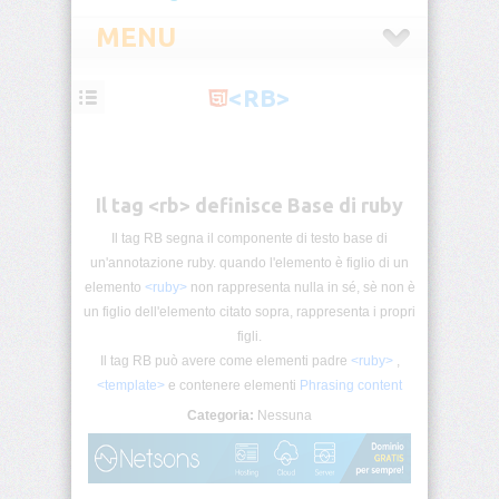
MENU
<RB>
HTML
Introduzione
Il tag <rb> definisce Base di ruby
HTML
Tag
List
Il tag RB segna il componente di testo base di
un'annotazione ruby. quando l'elemento è figlio di un
elemento
<ruby>
non rappresenta nulla in sé, sè non è
Block
&
un figlio dell'elemento citato sopra, rappresenta i propri
Inline
figli.
Il tag RB può avere come elementi padre
<ruby>
,
HTML5
<template>
e contenere elementi
Phrasing content
Categorie
Categoria:
Nessuna
Commenti
Condizionali