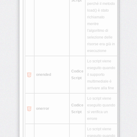
Script
perché il metodo
load() è stato
richiamato
mentre
l'algoritmo di
selezione delle
risorse era già in
esecuzione
Lo script viene
eseguito quando
Codice
onended
il supporto
Script
multimediale è
arrivare alla fine
Lo script viene
Codice
eseguito quando
onerror
Script
si verifica un
errore
Lo script viene
eseguito quando