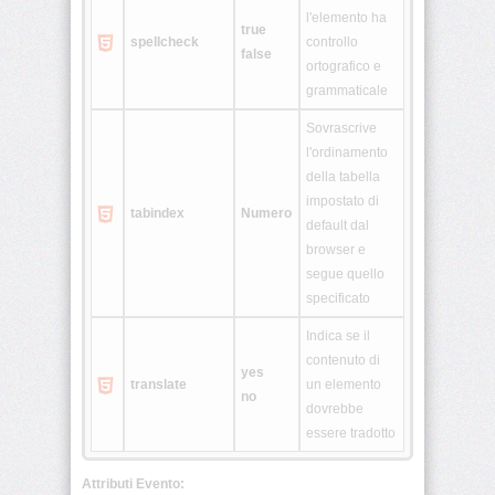
l'elemento ha
true
spellcheck
controllo
<ol>
false
ortografico e
grammaticale
<optgroup>
Sovrascrive
l'ordinamento
<option>
della tabella
impostato di
<p>
tabindex
Numero
default dal
browser e
<param>
segue quello
specificato
<pre>
Indica se il
contenuto di
<q>
yes
translate
un elemento
no
dovrebbe
<s>
essere tradotto
<samp>
Attributi Evento: