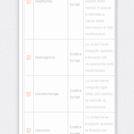
onplaying
essere stato
Script
messo in pausa
o ritardata a
causa della
mancanza di dati
multimediali
Lo script viene
eseguito quando
Codice
onprogress
il browser sta
Script
recuperando dati
multimediali
Lo script viene
eseguito ogni
Codice
onratechange
volta che cambia
Script
la velocità di
riproduzione
Lo script viene
eseguito quando
Codice
onresize
la finestra del
Script