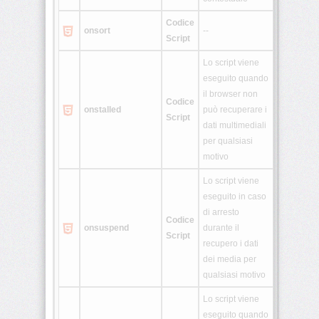
Codice
onsort
--
Script
Lo script viene
eseguito quando
il browser non
Codice
onstalled
può recuperare i
Script
dati multimediali
per qualsiasi
motivo
Lo script viene
eseguito in caso
di arresto
Codice
onsuspend
durante il
Script
recupero i dati
dei media per
qualsiasi motivo
Lo script viene
eseguito quando