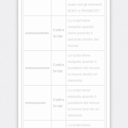
usato con gli elementi
<tt>
BODY e FRAMESET.
Lo script viene
<u>
eseguito quando
Codice
onmousedown
viene premuto il
Script
<ul>
pulsante sinistro del
mouse
<var>
Lo script viene
eseguito quando il
Codice
onmousemove
puntatore del mouse
<xmp>
Script
si muove dentro un
elemento
<!
[CDATA[
Lo script viene
*
]]>
eseguito quando il
Codice
onmouseout
puntatore del mouse
Script
si muove fuori da un
<article>
elemento
Lo script viene