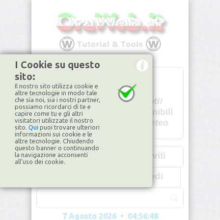
I Cookie su questo
sito:
T
- -
Il nostro sito utilizza cookie e
U - -
altre tecnologie in modo tale
che sia noi, sia i nostri partner,
Spiacenti!
possiamo ricordarci di te e
non disponibili
capire come tu e gli altri
visitatori utilizzate il nostro
Dati meteo
sito.
Qui
puoi trovare ulteriori
informazioni sui cookie e le
©2026
ilMeteo.it
altre tecnologie. Chiudendo
questo banner o continuando
Iscriviti
la navigazione acconsenti
all'uso dei cookie.
Accedi
7 Agosto 2026 • 04:56:50