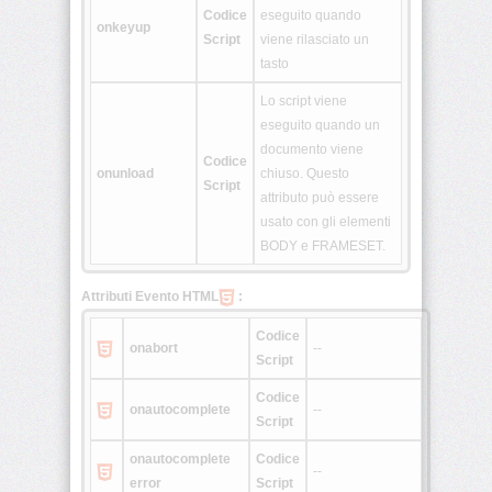
Codice
eseguito quando
<hgroup>
onkeyup
Script
viene rilasciato un
tasto
<keygen>
Lo script viene
eseguito quando un
documento viene
<main>
Codice
onunload
chiuso. Questo
Script
attributo può essere
usato con gli elementi
<mark>
BODY e FRAMESET.
Attributi Evento HTML
:
Codice
<math>
onabort
--
Script
Codice
<menuitem>
onautocomplete
--
Script
onautocomplete
Codice
--
<meter>
error
Script