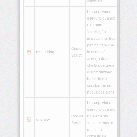
cambiata
Lo script viene
eseguito quando
l'attributo
"seeking" è
impostata su true
per indicare che
Codice
onseeking
la ricerca è
Script
attiva, e dopo
che la posizione
di riproduzione
ha iniziato a
spostarsi in una
nuova posizione
Lo script viene
eseguito quando
Codice
un elemento
onshow
Script
<menu> mostra
un menu
contestuale