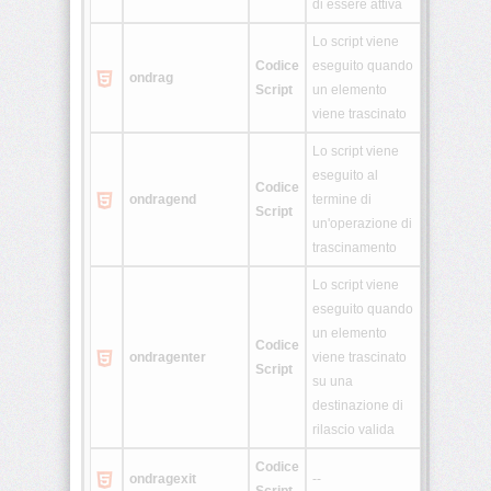
di essere attiva
<template>
Lo script viene
Codice
eseguito quando
ondrag
<time>
Script
un elemento
viene trascinato
Lo script viene
<track>
eseguito al
Codice
ondragend
termine di
Script
<video>
un'operazione di
trascinamento
Lo script viene
<wbr>
eseguito quando
un elemento
Home
Codice
ondragenter
viene trascinato
Script
CSS
su una
destinazione di
JavaScript
rilascio valida
PHP
Codice
ondragexit
--