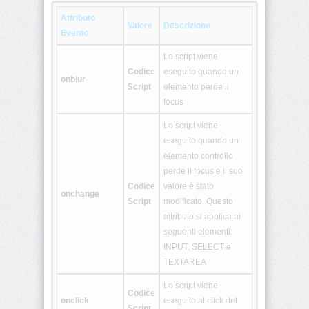
Attributo
<script>
Valore
Descrizione
Evento
<select>
Lo script viene
Codice
eseguito quando un
onblur
Script
elemento perde il
<small>
focus
<span>
Lo script viene
eseguito quando un
elemento controllo
<strike>
perde il focus e il suo
Codice
valore è stato
onchange
<strong>
Script
modificato. Questo
attributo si applica ai
<style>
seguenti elementi:
INPUT, SELECT e
TEXTAREA
<sub>
Lo script viene
Codice
<sup>
onclick
eseguito al click del
Script