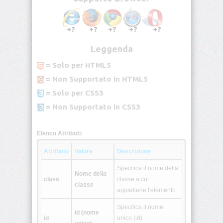
<address>
+?
+?
+?
+?
+?
Leggenda
<applet>
= Solo per HTML5
= Non Supportato in HTML5
<area>
= Solo per CSS3
<b>
= Non Supportato in CSS3
<base>
Elenco Attributi:
Attributo
Valore
Descrizione
<basefont>
Specifica il nome della
Nome della
class
classe a cui
<bdo>
classe
appartiene l'elemento
Specifica il nome
id (nome
<big>
id
unico (id)