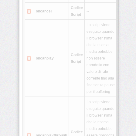
Codice
oncancel
--
<nav>
Script
Lo script viene
eseguito quando
<output>
il browser stima
che la risorsa
media potrebbe
<picture>
Codice
oncanplay
non essere
Script
riprodotta con
valore di rate
<progress>
corrente fino alla
fine senza pause
<rb>
per il buffering
Lo script viene
eseguito quando
<rp>
il browser stima
che la risorsa
media potrebbe
<rt>
Codice
oncanplay
through
essere riprodotta