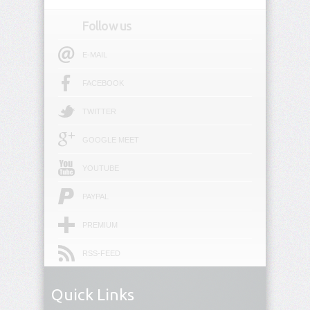
Follow us
E-MAIL
FACEBOOK
TWITTER
GOOGLE MEET
YOUTUBE
PAYPAL
PREMIUM
RSS-FEED
Quick Links