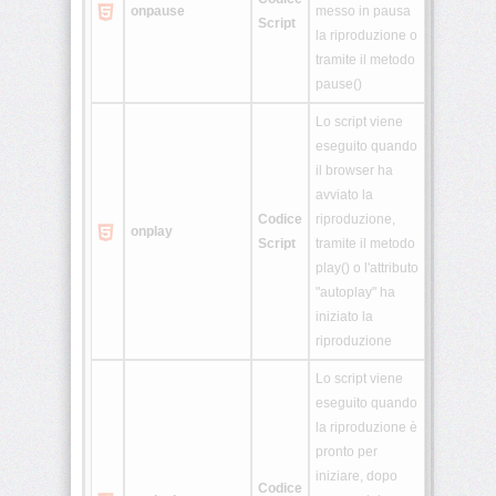
onpause
messo in pausa
Script
la riproduzione o
tramite il metodo
pause()
Lo script viene
eseguito quando
il browser ha
avviato la
Codice
riproduzione,
onplay
Script
tramite il metodo
play() o l'attributo
"autoplay" ha
iniziato la
riproduzione
Lo script viene
eseguito quando
la riproduzione è
pronto per
iniziare, dopo
Codice