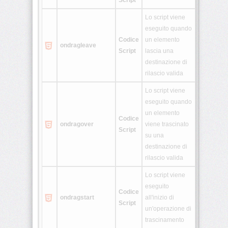
Script
Generatori
Lo script viene
Varie
eseguito quando
&
Codice
un elemento
ondragleave
Old
Script
lascia una
destinazione di
OWboard
rilascio valida
E-
Lo script viene
eseguito quando
liquid
un elemento
Calcu
Codice
ondragover
viene trascinato
Script
Whois
su una
destinazione di
rilascio valida
Lo script viene
eseguito
Codice
ondragstart
all'inizio di
Script
un'operazione di
trascinamento