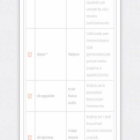
quando un
utente fa clic-
<fieldset>
destro
sull'elemento
<font>
Utilizzato per
memorizzare
<form>
dati
data-*
Valore
personalizzati
privati dalla
<frame>
pagina o
applicazione
<frameset>
Indica se è
true
possibile
draggable
false
trascinare
<head>
auto
l'elemento
<h1>
Indica se i dati
•
trascinati
<h6>
copy
devono essere
dropzone
move
copiati,
<hr>