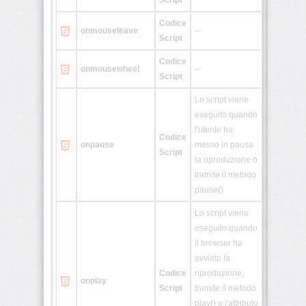
Script
Codice
onmouseleave
--
Script
Codice
onmousewheel
--
Script
Lo script viene
eseguito quando
l'utente ha
Codice
onpause
messo in pausa
Script
la riproduzione o
tramite il metodo
pause()
Lo script viene
eseguito quando
il browser ha
avviato la
Codice
riproduzione,
onplay
Script
tramite il metodo
play() o l'attributo