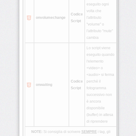
eseguito ogni
volta che
Codice
onvolumechange
l'attributo
Script
"volume" o
l'attributo "mute"
cambia
Lo script viene
eseguito quando
l'elemento
<video> o
<audio> si ferma
Codice
perché il
onwaiting
Script
fotogramma
successivo non
è ancora
disponibile
(buffer) in attesa
di riprendere
NOTE:
Si consiglia di scrivere
SEMPRE
i tag, gli