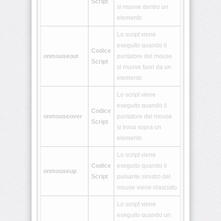
Script
si muove dentro un
<details>
elemento
Lo script viene
<dialog>
eseguito quando il
Codice
onmouseout
puntatore del mouse
Script
si muove fuori da un
<embed>
elemento
Lo script viene
<figcaption>
eseguito quando il
Codice
onmouseover
puntatore del mouse
Script
si trova sopra un
<figure>
elemento
Lo script viene
Codice
eseguito quando il
<footer>
onmouseup
Script
pulsante sinistro del
mouse viene rilasciato
<header>
Lo script viene
eseguito quando un