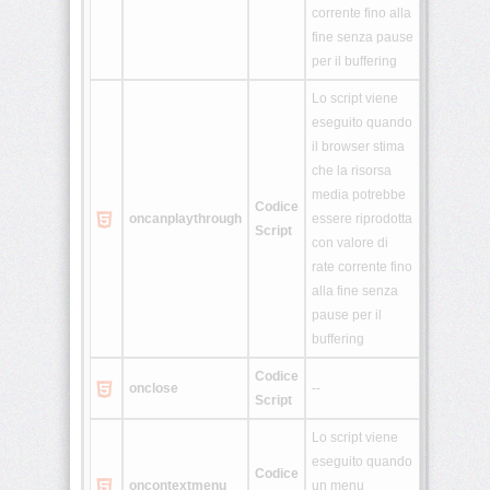
<template>
corrente fino alla
fine senza pause
per il buffering
<time>
Lo script viene
eseguito quando
il browser stima
<track>
che la risorsa
media potrebbe
Codice
oncanplay
through
essere riprodotta
<video>
Script
con valore di
rate corrente fino
alla fine senza
<wbr>
pause per il
Home
buffering
CSS
Codice
onclose
--
Script
JavaScript
Lo script viene
PHP
eseguito quando
Codice
oncontextmenu
un menu