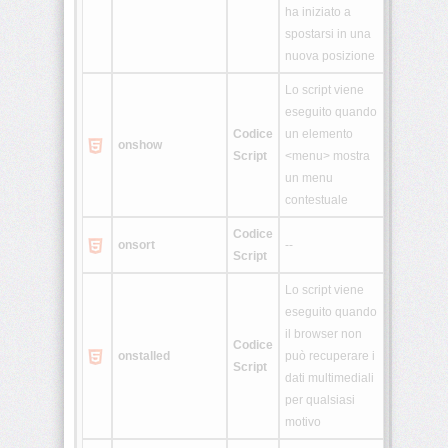
ha iniziato a
spostarsi in una
nuova posizione
Lo script viene
eseguito quando
Codice
un elemento
onshow
Script
<menu> mostra
un menu
contestuale
Codice
onsort
--
Script
Lo script viene
eseguito quando
il browser non
Codice
onstalled
può recuperare i
Script
dati multimediali
per qualsiasi
motivo