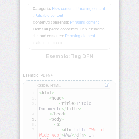
Deprecati
Categoria:
Flow content
,
Phrasing content
Non-
Standard
,
Palpable content
Contenuti consentiti:
Phrasing content
Elementi padre consentiti:
Ogni elemento
Browser
HTML
che può contenere
Phrasing element
Test
escluso se stesso
<!DOCTYPE>
Esempio: Tag DFN
<!-
-
Esempio: <DFN>
-
-
CODE: HTML
>
<
html
>
<
head
>
<
title
>
Titolo 
<a>
Documento
<
/
title
>
<
/
head
>
<
body
>
<abbr>
<
p
>
<
dfn
title
=
"World 
Wide Web"
>
WWW
<
/
dfn
>
 in 
<acronym>