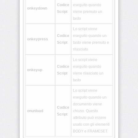
Codice
eseguito quando
onkeydown
Script
viene premuto un
<nav>
tasto
Lo script viene
<output>
Codice
eseguito quando un
onkeypress
Script
tasto viene premuto e
rilasciato
<picture>
Lo script viene
Codice
eseguito quando
onkeyup
<progress>
Script
viene rilasciato un
tasto
Lo script viene
<rb>
eseguito quando un
documento viene
Codice
onunload
chiuso. Questo
<rp>
Script
attributo può essere
usato con gli elementi
BODY e FRAMESET.
<rt>