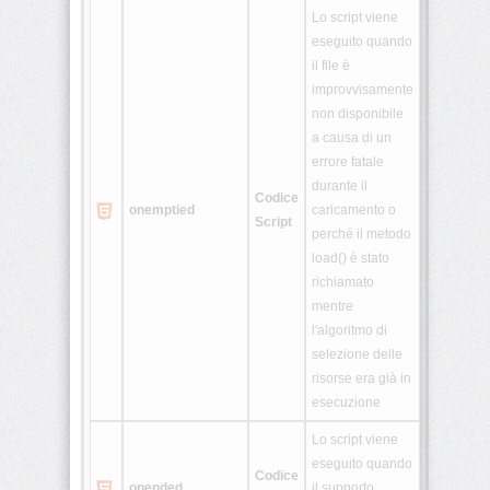
Lo script viene
eseguito quando
il file è
improvvisamente
non disponibile
a causa di un
errore fatale
durante il
Codice
onemptied
caricamento o
Script
perché il metodo
load() è stato
richiamato
mentre
l'algoritmo di
selezione delle
risorse era già in
esecuzione
Lo script viene
eseguito quando
Codice
onended
il supporto