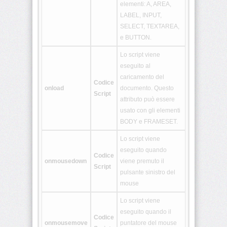
elementi: A, AREA,
<aside>
LABEL, INPUT,
SELECT, TEXTAREA,
e BUTTON.
<audio>
Lo script viene
eseguito al
<bdi>
caricamento del
Codice
onload
documento. Questo
Script
attributo può essere
<canvas>
usato con gli elementi
BODY e FRAMESET.
<command>
Lo script viene
eseguito quando
Codice
onmousedown
viene premuto il
Script
<data>
pulsante sinistro del
mouse
Lo script viene
<datalist>
eseguito quando il
Codice
onmousemove
puntatore del mouse