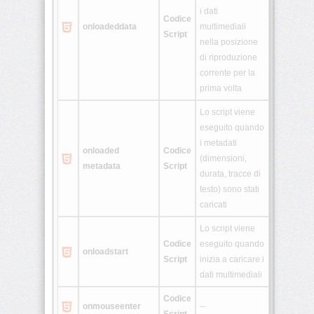
i dati
Codice
onloadeddata
multimediali
Script
nella posizione
di riproduzione
corrente per la
prima volta
Lo script viene
eseguito quando
i metadati
onloaded
Codice
(dimensioni,
metadata
Script
durata, tracce di
testo) sono stati
caricati
Lo script viene
Codice
eseguito quando
onloadstart
Script
inizia a caricare i
dati multimediali
Codice
onmouseenter
--