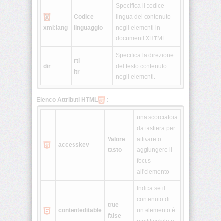
Specifica il codice
<fieldset>
Codice
lingua del contenuto
xml:lang
linguaggio
negli elementi in
documenti XHTML.
<font>
Specifica la direzione
rtl
dir
del testo contenuto
<form>
ltr
negli elementi.
Elenco Attributi HTML
:
<frame>
una scorciatoia
da tastiera per
<frameset>
Valore
attivare o
accesskey
tasto
aggiungere il
<head>
focus
all'elemento
<h1>
Indica se il
•
<h6>
contenuto di
true
contenteditable
un elemento è
false
<hr>