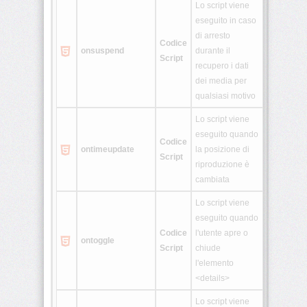
Lo script viene
eseguito in caso
di arresto
Codice
onsuspend
durante il
Script
recupero i dati
dei media per
qualsiasi motivo
Lo script viene
eseguito quando
Codice
ontimeupdate
la posizione di
Script
riproduzione è
cambiata
Lo script viene
eseguito quando
Codice
l'utente apre o
ontoggle
Script
chiude
l'elemento
<details>
Lo script viene