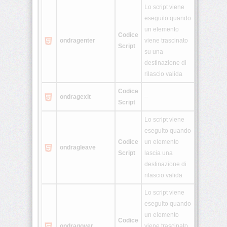
Lo script viene
eseguito quando
un elemento
Codice
ondragenter
viene trascinato
Script
su una
destinazione di
rilascio valida
Codice
ondragexit
--
Script
Lo script viene
eseguito quando
Codice
un elemento
ondragleave
Script
lascia una
destinazione di
rilascio valida
Lo script viene
eseguito quando
un elemento
Codice
ondragover
viene trascinato