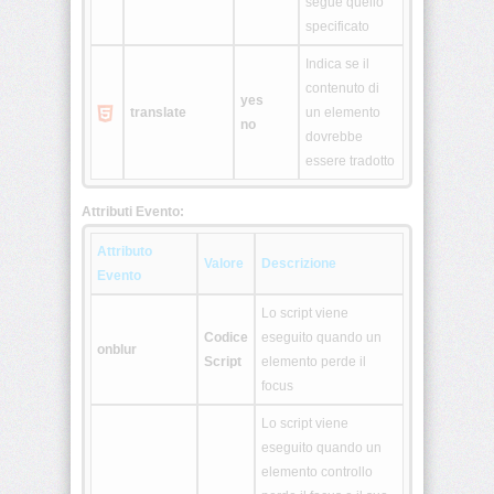
segue quello
specificato
<table>
Indica se il
<tbody>
contenuto di
yes
translate
un elemento
no
dovrebbe
<td>
essere tradotto
<textarea>
Attributi Evento:
<tfoot>
Attributo
Valore
Descrizione
Evento
<th>
Lo script viene
Codice
eseguito quando un
onblur
<thead>
Script
elemento perde il
focus
<title>
Lo script viene
eseguito quando un
<tr>
elemento controllo