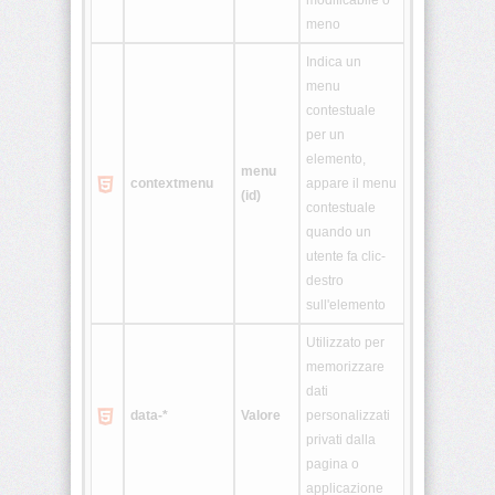
modificabile o
meno
<html>
Indica un
menu
<i>
contestuale
per un
<iframe>
elemento,
menu
contextmenu
appare il menu
(id)
contestuale
<img>
quando un
utente fa clic-
<input>
destro
sull'elemento
<ins>
Utilizzato per
memorizzare
<isindex>
dati
data-*
Valore
personalizzati
privati dalla
<kbd>
pagina o
applicazione
<label>