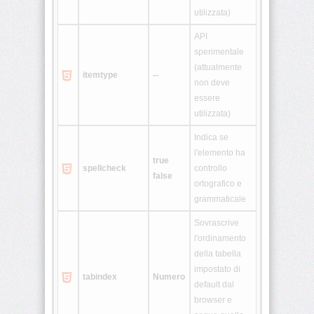
utilizzata)
<script>
API
sperimentale
<select>
(attualmente
itemtype
--
non deve
<small>
essere
utilizzata)
<span>
Indica se
l'elemento ha
true
spellcheck
controllo
<strike>
false
ortografico e
grammaticale
<strong>
Sovrascrive
<style>
l'ordinamento
della tabella
<sub>
impostato di
tabindex
Numero
default dal
browser e
<sup>