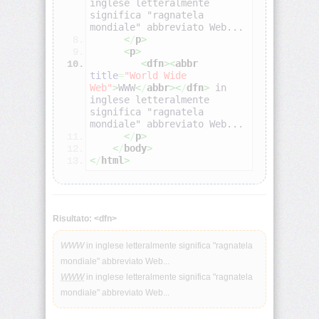
inglese letteralmente 
significa "ragnatela 
mondiale" abbreviato Web...
<address>
<
/
p
>
<
p
>
<
dfn
><
abbr
title
=
"World Wide 
<applet>
Web"
>
WWW
<
/
abbr
><
/
dfn
>
 in 
inglese letteralmente 
significa "ragnatela 
<area>
mondiale" abbreviato Web...
<
/
p
>
<
/
body
>
<b>
<
/
html
>
<base>
Risultato: <dfn>
<basefont>
WWW
in inglese letteralmente significa "ragnatela
mondiale" abbreviato Web...
<bdo>
WWW
in inglese letteralmente significa "ragnatela
mondiale" abbreviato Web...
<big>