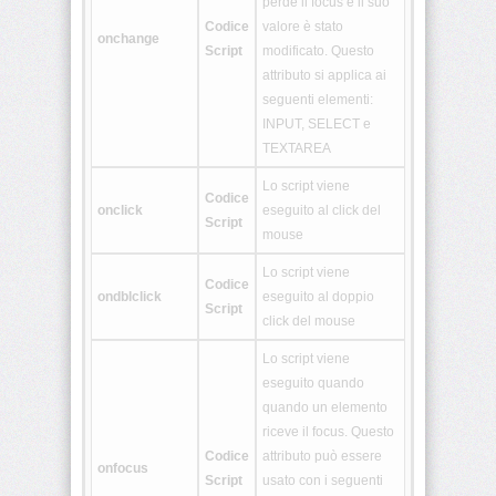
perde il focus e il suo
Codice
valore è stato
<tt>
onchange
Script
modificato. Questo
attributo si applica ai
<u>
seguenti elementi:
INPUT, SELECT e
<ul>
TEXTAREA
Lo script viene
<var>
Codice
onclick
eseguito al click del
Script
mouse
<xmp>
Lo script viene
Codice
ondblclick
eseguito al doppio
Script
<!
click del mouse
[CDATA[
*
Lo script viene
]]>
eseguito quando
quando un elemento
riceve il focus. Questo
<article>
Codice
attributo può essere
onfocus
Script
usato con i seguenti