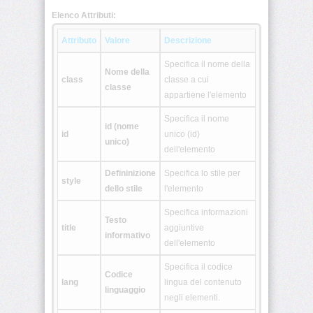
Elenco Attributi:
<colgroup>
Attributo
Valore
Descrizione
<dd>
Specifica il nome della
Nome della
class
classe a cui
classe
<del>
appartiene l'elemento
Specifica il nome
<dfn>
id (nome
id
unico (id)
unico)
dell'elemento
<dir>
Defininizione
Specifica lo stile per
style
dello stile
l'elemento
<div>
Specifica informazioni
Testo
title
aggiuntive
<dl>
informativo
dell'elemento
Specifica il codice
<dt>
Codice
lang
lingua del contenuto
linguaggio
negli elementi.
<em>