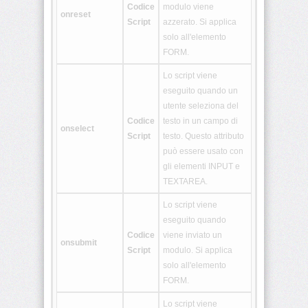
Codice
modulo viene
<hgroup>
onreset
Script
azzerato. Si applica
solo all'elemento
FORM.
<keygen>
Lo script viene
eseguito quando un
<main>
utente seleziona del
Codice
testo in un campo di
onselect
Script
testo. Questo attributo
<mark>
può essere usato con
gli elementi INPUT e
TEXTAREA.
Lo script viene
<math>
eseguito quando
Codice
viene inviato un
onsubmit
Script
modulo. Si applica
<menuitem>
solo all'elemento
FORM.
<meter>
Lo script viene