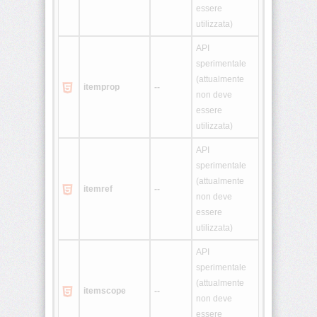
essere
utilizzata)
<ol>
API
sperimentale
<optgroup>
(attualmente
itemprop
--
non deve
<option>
essere
utilizzata)
<p>
API
sperimentale
<param>
(attualmente
itemref
--
non deve
<pre>
essere
utilizzata)
<q>
API
sperimentale
<s>
(attualmente
itemscope
--
non deve
<samp>
essere