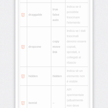
Indica se è
true
<legend>
possibile
draggable
false
trascinare
auto
l'elemento
<li>
Indica se i dati
<link>
trascinati
copy
devono essere
<map>
dropzone
move
copiati,
link
spostati, o
collegati al
<menu>
rilascio
<meta>
Indica sè un
hidden
hidden
elemento non
è visible
<noframes>
API
sperimentale
<noscript>
(attualmente
itemid
--
non deve
<object>