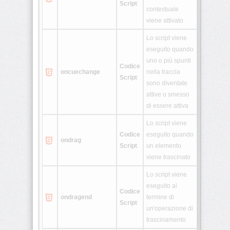
Script
Generatori
contestuale
viene attivato
Varie
&
Lo script viene
eseguito quando
Old
uno o più spunti
Codice
OWboard
oncuechange
nella traccia
Script
sono diventate
E-
attive o smesso
liquid
di essere attiva
Calcu
Lo script viene
Codice
eseguito quando
Whois
ondrag
Script
un elemento
viene trascinato
Lo script viene
eseguito al
Codice
ondragend
termine di
Script
un'operazione di
trascinamento