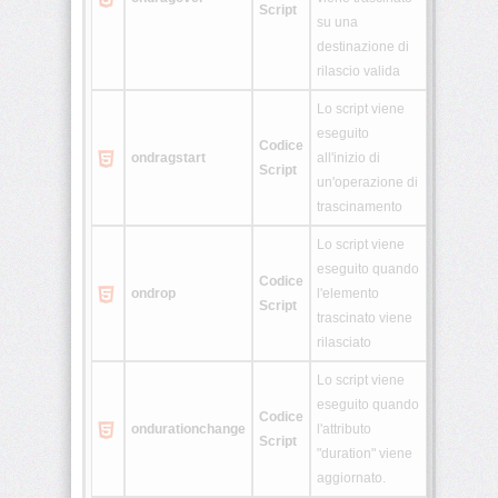
Script
su una
destinazione di
rilascio valida
Lo script viene
eseguito
Codice
ondragstart
all'inizio di
Script
un'operazione di
trascinamento
Lo script viene
eseguito quando
Codice
ondrop
l'elemento
Script
trascinato viene
rilasciato
Lo script viene
eseguito quando
Codice
ondurationchange
l'attributo
Script
"duration" viene
aggiornato.