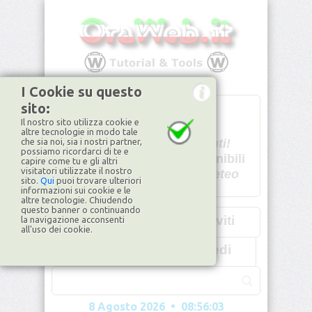
I Cookie su questo
sito:
T
- -
Il nostro sito utilizza cookie e
U - -
altre tecnologie in modo tale
che sia noi, sia i nostri partner,
Spiacenti!
possiamo ricordarci di te e
non disponibili
capire come tu e gli altri
visitatori utilizzate il nostro
Dati meteo
sito.
Qui
puoi trovare ulteriori
informazioni sui cookie e le
©2026
ilMeteo.it
altre tecnologie. Chiudendo
questo banner o continuando
Iscriviti
la navigazione acconsenti
all'uso dei cookie.
Accedi
8 Agosto 2026 • 08:56:05