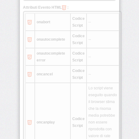
Attributi Evento HTML
:
<rtc>
Codice
onabort
--
Script
<ruby>
Codice
onautocomplete
--
Script
onautocomplete
Codice
<section>
--
error
Script
Codice
<source>
oncancel
--
Script
Lo script viene
<summary>
eseguito quando
il browser stima
che la risorsa
media potrebbe
Codice
oncanplay
non essere
<svg>
Script
riprodotta con
valore di rate