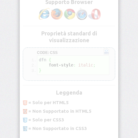
Supporto Browser
<blockquote>
<body>
Proprietà standard di
visualizzazione
<br>
CODE: CSS
<button>
dfn 
{
font-style
:
italic
;
<caption>
}
<center>
Leggenda
= Solo per HTML5
<cite>
= Non Supportato in HTML5
<code>
= Solo per CSS3
= Non Supportato in CSS3
<col>