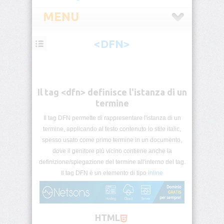
MENU
<DFN>
HTML
Introduzione
Il tag <dfn> definisce l'istanza di un
HTML
Tag
termine
List
Il tag DFN permette di rappresentare l'istanza di un
termine, applicando al testo contenuto lo stile italic,
Block
&
spesso usato come primo termine in un documento,
Inline
dove il genitore più vicino contiene anche la
definizione/spiegazione del termine all'interno del tag.
HTML5
Il tag DFN è un elemento di tipo
inline
Categorie
Commenti
Condizionali
HTML