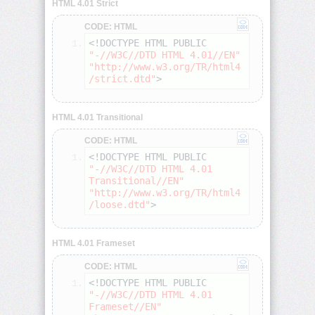
HTML 4.01 Strict
CODE: HTML
<address>
<!DOCTYPE HTML PUBLIC 
"-//W3C//DTD HTML 4.01//EN"
"http://www.w3.org/TR/html4
/strict.dtd"
>
<applet>
<area>
HTML 4.01 Transitional
CODE: HTML
<b>
<!DOCTYPE HTML PUBLIC 
"-//W3C//DTD HTML 4.01 
<base>
Transitional//EN"
"http://www.w3.org/TR/html4
/loose.dtd"
>
<basefont>
HTML 4.01 Frameset
<bdo>
CODE: HTML
<!DOCTYPE HTML PUBLIC 
"-//W3C//DTD HTML 4.01 
<big>
Frameset//EN"