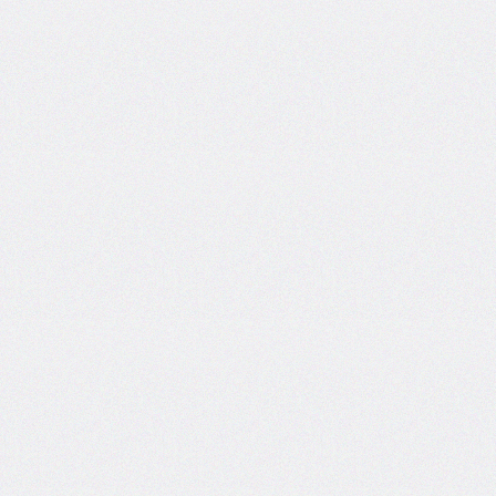
<rtc>
<ruby>
<section>
<source>
<summary>
<svg>