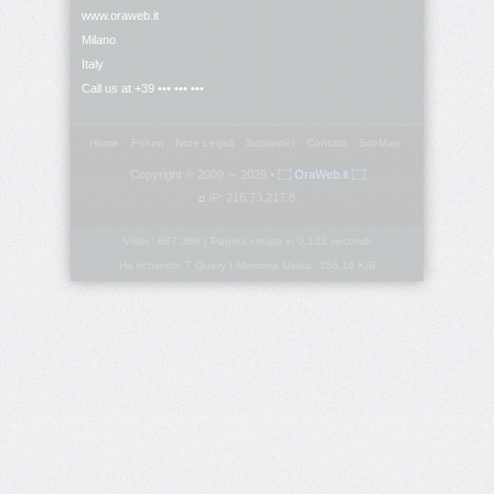
www.oraweb.it
Milano
<ol>
Italy
Call us at +39 ••• ••• •••
<optgroup>
Home
Forum
Note Legali
Sostienici
Contatti
SiteMap
<option>
Copyright © 2009 ∼ 2026 •
۝ OraWeb.it ۝
IP: 216.73.217.8
<p>
Visite: 867.366 | Pagina creata in 0.122 secondi
<param>
Ha richiesto: 7 Query | Memoria Usata: 356.16 KiB
<pre>
<q>
<s>
<samp>