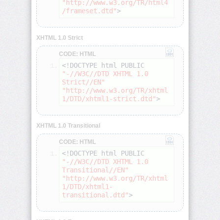
"http://www.w3.org/TR/html4
/frameset.dtd"
>
<blockquote>
XHTML 1.0 Strict
<body>
CODE: HTML
<br>
<!DOCTYPE html PUBLIC 
"-//W3C//DTD XHTML 1.0 
Strict//EN"
<button>
"http://www.w3.org/TR/xhtml
1/DTD/xhtml1-strict.dtd"
>
<caption>
XHTML 1.0 Transitional
<center>
CODE: HTML
<!DOCTYPE html PUBLIC 
"-//W3C//DTD XHTML 1.0 
<cite>
Transitional//EN"
"http://www.w3.org/TR/xhtml
1/DTD/xhtml1-
<code>
transitional.dtd"
>
<col>