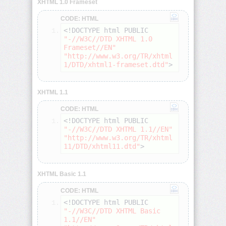
XHTML 1.0 Frameset
<colgroup>
CODE: HTML
<!DOCTYPE html PUBLIC 
"-//W3C//DTD XHTML 1.0 
<dd>
Frameset//EN"
"http://www.w3.org/TR/xhtml
1/DTD/xhtml1-frameset.dtd"
>
<del>
<dfn>
XHTML 1.1
CODE: HTML
<!DOCTYPE html PUBLIC 
<dir>
"-//W3C//DTD XHTML 1.1//EN"
"http://www.w3.org/TR/xhtml
<div>
11/DTD/xhtml11.dtd"
>
<dl>
XHTML Basic 1.1
CODE: HTML
<dt>
<!DOCTYPE html PUBLIC 
"-//W3C//DTD XHTML Basic 
<em>
1.1//EN"