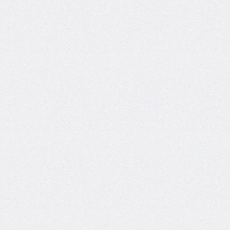
<aside>
<audio>
<bdi>
<canvas>
<command>
<data>
<datalist>