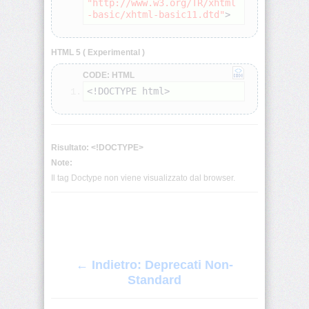
"http://www.w3.org/TR/xhtml
-basic/xhtml-basic11.dtd"
>
<fieldset>
HTML 5 ( Experimental )
<font>
CODE: HTML
<!DOCTYPE html
>
<form>
<frame>
Risultato: <!DOCTYPE>
Note:
Il tag Doctype non viene visualizzato dal browser.
<frameset>
<head>
<h1>
← Indietro: Deprecati Non-
•
<h6>
Standard
<hr>