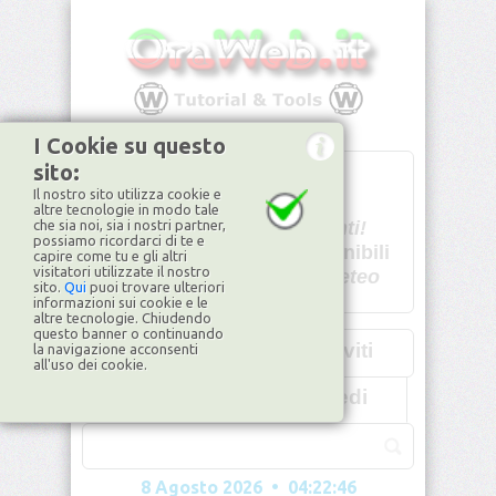
I Cookie su questo
sito:
T
- -
Il nostro sito utilizza cookie e
U - -
altre tecnologie in modo tale
che sia noi, sia i nostri partner,
Spiacenti!
possiamo ricordarci di te e
non disponibili
capire come tu e gli altri
visitatori utilizzate il nostro
Dati meteo
sito.
Qui
puoi trovare ulteriori
informazioni sui cookie e le
©2026
ilMeteo.it
altre tecnologie. Chiudendo
questo banner o continuando
Iscriviti
la navigazione acconsenti
all'uso dei cookie.
Accedi
8 Agosto 2026 • 04:22:47