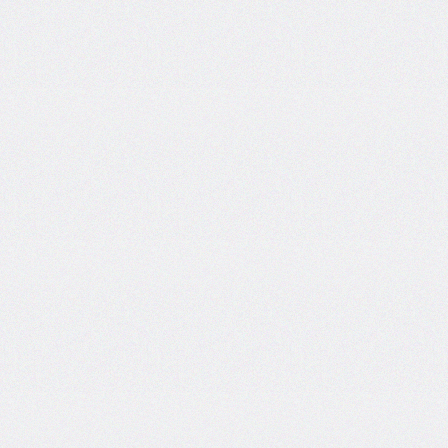
<table>
<tbody>
<td>
<textarea>
<tfoot>
<th>
<thead>
<title>
<tr>