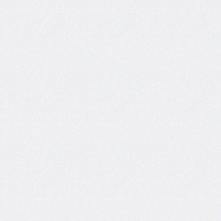
<tt>
<u>
<ul>
<var>
<xmp>
<!
[CDATA[
*
]]>
<article>