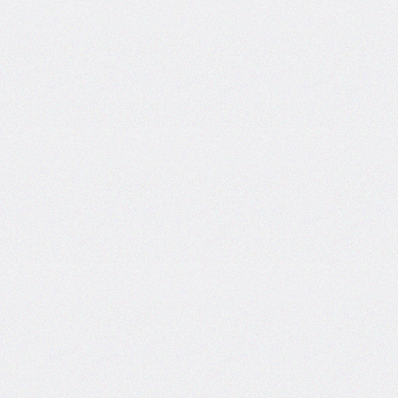
<template>
<time>
<track>
<video>
<wbr>
Home
CSS
JavaScript
PHP