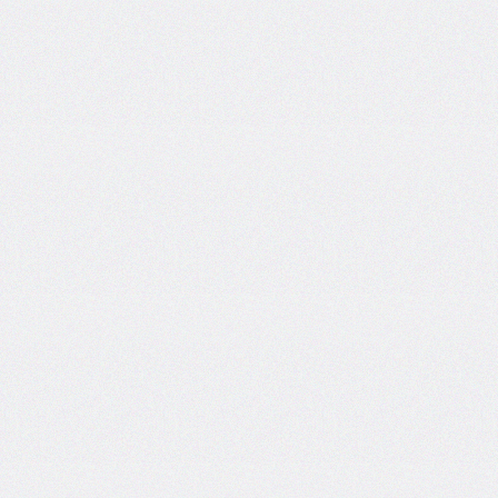
<details>
<dialog>
<embed>
<figcaption>
<figure>
<footer>
<header>