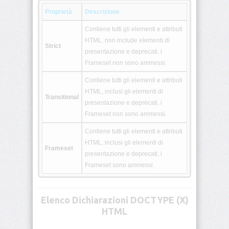
Deprecati
Proprietà
Descrizione
Non-
Standard
Contiene tutti gli elementi e attributi
HTML, non include elementi di
Strict
Browser
presentazione e deprecati, i
HTML
Frameset non sono ammessi.
Test
Contiene tutti gli elementi e attributi
<!DOCTYPE>
HTML, inclusi gli elementi di
Transitional
presentazione e deprecati, i
Frameset non sono ammessi.
<!-
-
-
Contiene tutti gli elementi e attributi
-
HTML, inclusi gli elementi di
>
Frameset
presentazione e deprecati, i
Frameset sono ammessi.
<a>
<abbr>
Elenco Dichiarazioni DOCTYPE (X)
HTML
<acronym>