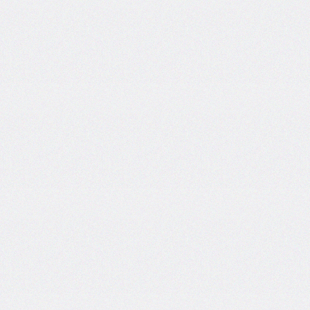
<hgroup>
<keygen>
<main>
<mark>
<math>
<menuitem>
<meter>