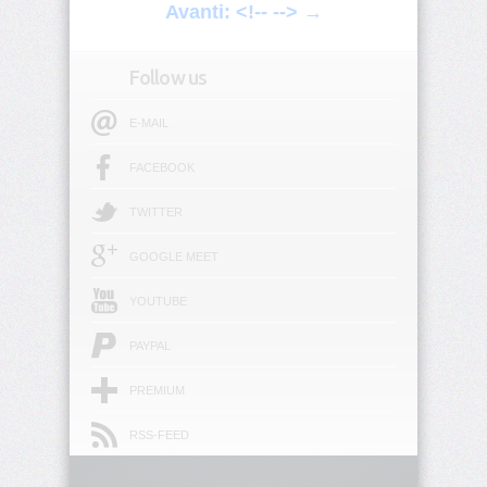
Avanti: <!-- --> →
<html>
Follow us
<i>
E-MAIL
<iframe>
FACEBOOK
<img>
TWITTER
GOOGLE MEET
<input>
YOUTUBE
<ins>
PAYPAL
<isindex>
PREMIUM
<kbd>
RSS-FEED
<label>