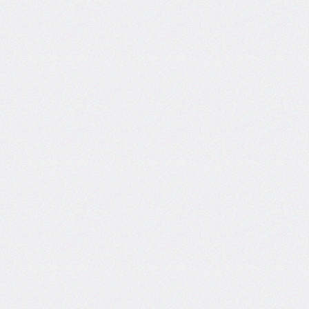
<script>
<select>
<small>
<span>
<strike>
<strong>
<style>
<sub>
<sup>