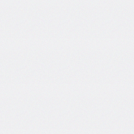
<nav>
<output>
<picture>
<progress>
<rb>
<rp>
<rt>