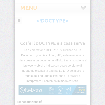
MENU
<!DOCTYPE>
HTML
Introduzione
Cos'è il DOCTYPE e a cosa serve
HTML
Tag
List
La dichiarazione DOCTYPE si riferisce ad un
Document Type Definition (DTD) e deve essere la
prima cosa in un documento HTML, è una istruzione al
Block
&
browser web che indica con quale versione di
Inline
linguaggio è scritta la pagina. La DTD definisce le
regole del linguaggio, istruendo il browser a
HTML5
interpretare il contenuto in modo corretto.
Categorie
Commenti
Condizionali
Elenco funzionalità: