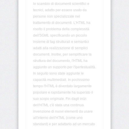
lo scambio di documenti scientifici e
tecnici, adatto per essere usato da
<address>
persone non specializzate nel
trattamento di documenti. L'HTML ha
risolto il problema della complessità
<applet>
dell'SGML specificando un piccolo
insieme di tag strutturali e semantici
<area>
adatti alla realizzazione di semplici
documenti. Inoltre, per semplificare la
<b>
struttura del documento, l'HTML ha
aggiunto un supporto per l'ipertestualità.
In seguito sono state aggiunte le
<base>
capacità multimediali. In pochissimo
tempo l'HTML è diventato largamente
<basefont>
popolare e rapidamente ha superato il
suo scopo originale. Fin dagli inizi
dell'HTML c'è stata una continua
<bdo>
invenzione di nuovi elementi da usare
all'interno dell'HTML (come uno
standard) e per adattarlo ad un mercato
<big>