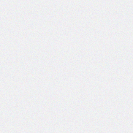
<hgroup>
<keygen>
<main>
<mark>
<math>
<menuitem>
<meter>