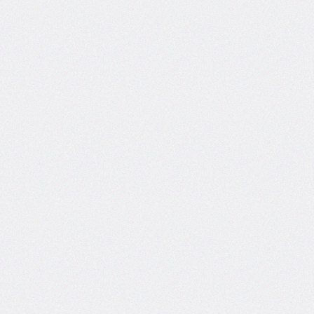
<nav>
<output>
<picture>
<progress>
<rb>
<rp>
<rt>