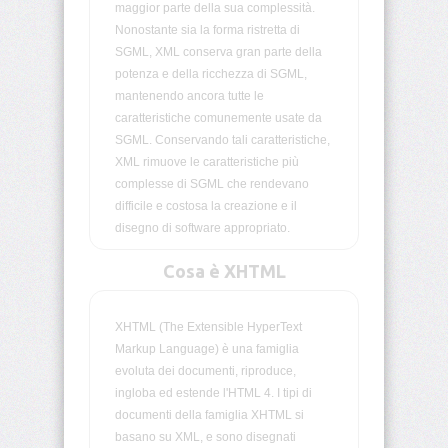
maggior parte della sua complessità.
Nonostante sia la forma ristretta di
<colgroup>
SGML, XML conserva gran parte della
potenza e della ricchezza di SGML,
<dd>
mantenendo ancora tutte le
caratteristiche comunemente usate da
<del>
SGML. Conservando tali caratteristiche,
XML rimuove le caratteristiche più
<dfn>
complesse di SGML che rendevano
difficile e costosa la creazione e il
disegno di software appropriato.
<dir>
Cosa è XHTML
<div>
XHTML (The Extensible HyperText
<dl>
Markup Language) è una famiglia
evoluta dei documenti, riproduce,
<dt>
ingloba ed estende l'HTML 4. I tipi di
documenti della famiglia XHTML si
<em>
basano su XML, e sono disegnati