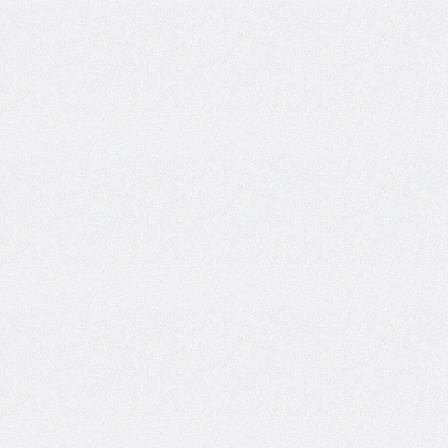
<details>
<dialog>
<embed>
<figcaption>
<figure>
<footer>
<header>