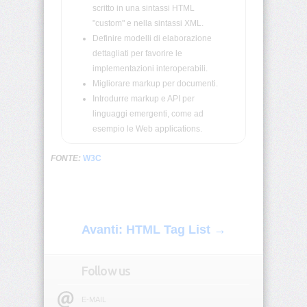
scritto in una sintassi HTML
<script>
"custom" e nella sintassi XML.
Definire modelli di elaborazione
dettagliati per favorire le
<select>
implementazioni interoperabili.
Migliorare markup per documenti.
<small>
Introdurre markup e API per
linguaggi emergenti, come ad
<span>
esempio le Web applications.
FONTE:
W3C
<strike>
<strong>
Avanti: HTML Tag List →
<style>
<sub>
Follow us
<sup>
E-MAIL