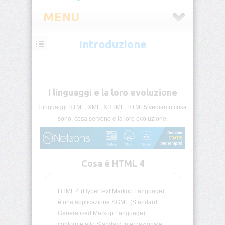
MENU
Introduzione
HTML
Introduzione
I linguaggi e la loro evoluzione
HTML
Tag
List
I linguaggi HTML, XML, XHTML, HTML5 vediamo cosa
sono, cosa servono e la loro evoluzione.
Block
&
Inline
Cosa è HTML 4
HTML5
Categorie
HTML 4 (HyperText Markup Language)
Commenti
è una applicazione SGML (Standard
Condizionali
Generalized Markup Language)
conforme allo Standard Internazionale