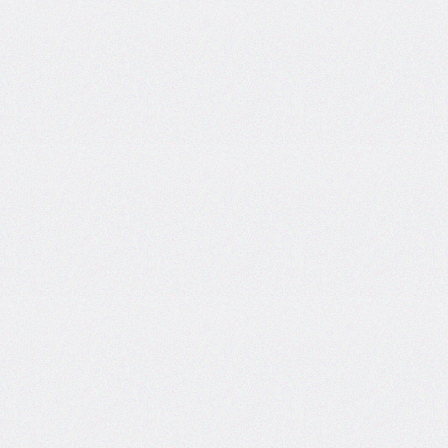
<template>
<time>
<track>
<video>
<wbr>
Home
CSS
JavaScript
PHP