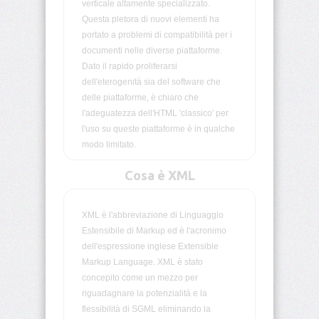
verticale altamente specializzato.
Questa pletora di nuovi elementi ha
<blockquote>
portato a problemi di compatibilità per i
documenti nelle diverse piattaforme.
<body>
Dato il rapido proliferarsi
dell'eterogenità sia del software che
<br>
delle piattaforme, è chiaro che
l'adeguatezza dell'HTML 'classico' per
<button>
l'uso su queste piattaforme è in qualche
modo limitato.
<caption>
Cosa è XML
<center>
XML è l'abbreviazione di Linguaggio
Estensibile di Markup ed è l'acronimo
<cite>
dell'espressione inglese Extensible
Markup Language. XML è stato
<code>
concepito come un mezzo per
riguadagnare la potenzialità e la
<col>
flessibilità di SGML eliminando la