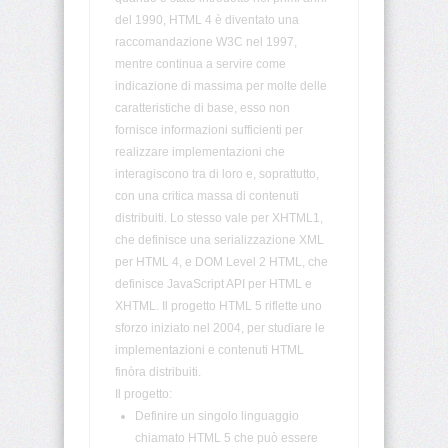
del 1990, HTML 4 è diventato una
raccomandazione W3C nel 1997,
<ol>
mentre continua a servire come
indicazione di massima per molte delle
<optgroup>
caratteristiche di base, esso non
fornisce informazioni sufficienti per
<option>
realizzare implementazioni che
interagiscono tra di loro e, soprattutto,
<p>
con una critica massa di contenuti
distribuiti. Lo stesso vale per XHTML1,
<param>
che definisce una serializzazione XML
per HTML 4, e DOM Level 2 HTML, che
definisce JavaScript API per HTML e
<pre>
XHTML. Il progetto HTML 5 riflette uno
sforzo iniziato nel 2004, per studiare le
<q>
implementazioni e contenuti HTML
finòra distribuiti.
<s>
Il progetto:
Definire un singolo linguaggio
<samp>
chiamato HTML 5 che può essere