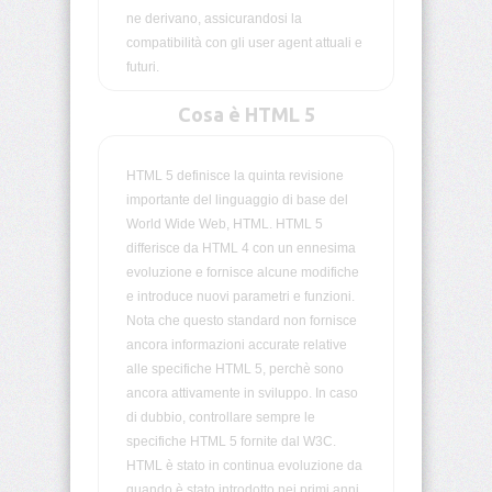
ne derivano, assicurandosi la
compatibilità con gli user agent attuali e
<legend>
futuri.
<li>
Cosa è HTML 5
<link>
HTML 5 definisce la quinta revisione
importante del linguaggio di base del
<map>
World Wide Web, HTML. HTML 5
differisce da HTML 4 con un ennesima
<menu>
evoluzione e fornisce alcune modifiche
e introduce nuovi parametri e funzioni.
<meta>
Nota che questo standard non fornisce
ancora informazioni accurate relative
alle specifiche HTML 5, perchè sono
<noframes>
ancora attivamente in sviluppo. In caso
di dubbio, controllare sempre le
<noscript>
specifiche HTML 5 fornite dal W3C.
HTML è stato in continua evoluzione da
quando è stato introdotto nei primi anni
<object>