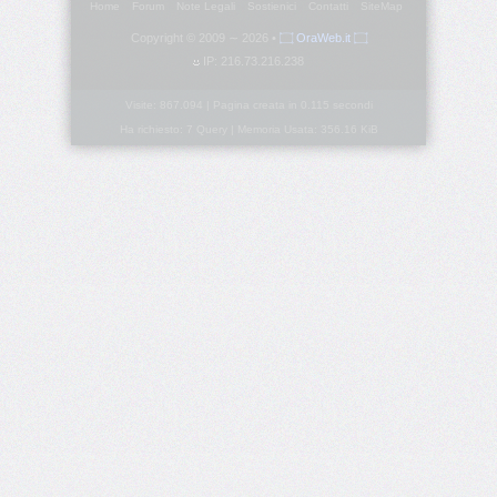
Home
Forum
Note Legali
Sostienici
Contatti
SiteMap
<aside>
Copyright © 2009 ∼ 2026 •
۝ OraWeb.it ۝
IP: 216.73.216.238
<audio>
Visite: 867.094 | Pagina creata in 0.115 secondi
Ha richiesto: 7 Query | Memoria Usata: 356.16 KiB
<bdi>
<canvas>
<command>
<data>
<datalist>