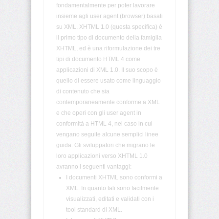
fondamentalmente per poter lavorare
<fieldset>
insieme agli user agent (browser) basati
su XML. XHTML 1.0 (questa specifica) è
il primo tipo di documento della famiglia
<font>
XHTML, ed è una riformulazione dei tre
tipi di documento HTML 4 come
applicazioni di XML 1.0. Il suo scopo è
<form>
quello di essere usato come linguaggio
di contenuto che sia
<frame>
contemporaneamente conforme a XML
e che operi con gli user agent in
conformità a HTML 4, nel caso in cui
<frameset>
vengano seguite alcune semplici linee
guida. Gli sviluppatori che migrano le
loro applicazioni verso XHTML 1.0
<head>
avranno i seguenti vantaggi:
I documenti XHTML sono conformi a
<h1>
•
XML. In quanto tali sono facilmente
<h6>
visualizzati, editati e validati con i
tool standard di XML.
<hr>