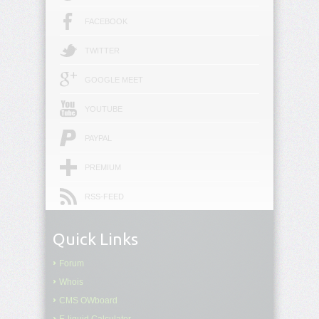
FACEBOOK
<table>
TWITTER
<tbody>
GOOGLE MEET
<td>
YOUTUBE
<textarea>
PAYPAL
<tfoot>
PREMIUM
<th>
RSS-FEED
<thead>
Quick Links
<title>
Forum
Whois
<tr>
CMS OWboard