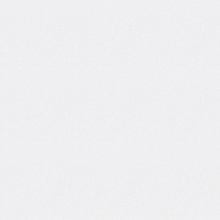
<rtc>
<ruby>
<section>
<source>
<summary>
<svg>