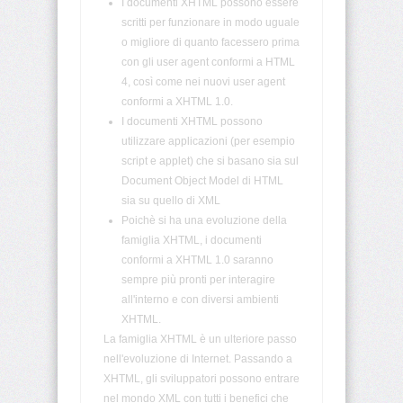
I documenti XHTML possono essere
scritti per funzionare in modo uguale
o migliore di quanto facessero prima
<html>
con gli user agent conformi a HTML
4, così come nei nuovi user agent
<i>
conformi a XHTML 1.0.
I documenti XHTML possono
<iframe>
utilizzare applicazioni (per esempio
script e applet) che si basano sia sul
<img>
Document Object Model di HTML
sia su quello di XML
<input>
Poichè si ha una evoluzione della
famiglia XHTML, i documenti
<ins>
conformi a XHTML 1.0 saranno
sempre più pronti per interagire
all'interno e con diversi ambienti
<isindex>
XHTML.
La famiglia XHTML è un ulteriore passo
nell'evoluzione di Internet. Passando a
<kbd>
XHTML, gli sviluppatori possono entrare
nel mondo XML con tutti i benefici che
<label>