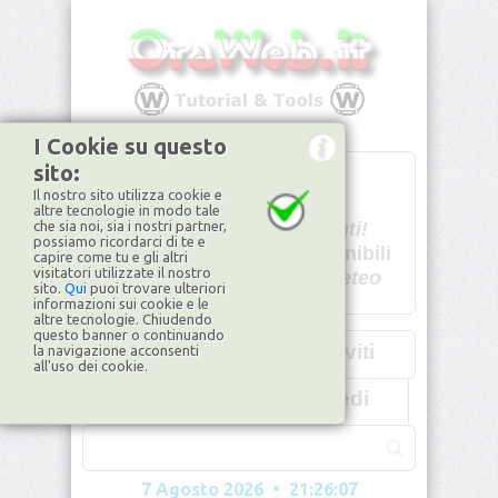
I Cookie su questo
sito:
T
- -
Il nostro sito utilizza cookie e
U - -
altre tecnologie in modo tale
che sia noi, sia i nostri partner,
Spiacenti!
possiamo ricordarci di te e
non disponibili
capire come tu e gli altri
visitatori utilizzate il nostro
Dati meteo
sito.
Qui
puoi trovare ulteriori
informazioni sui cookie e le
©2026
ilMeteo.it
altre tecnologie. Chiudendo
questo banner o continuando
Iscriviti
la navigazione acconsenti
all'uso dei cookie.
Accedi
7 Agosto 2026 • 21:26:09