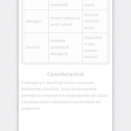
JS
evidenziati
rapido
Richiede
Ferma il codice nel
Promesse
debugger
DevTools
JS
punto indicato
aperto
Async
Disponibile
Ambiente
e
in tutti i
await
DevTools
completo di
browser
debugging
moderni
Timer
(setTimeout,
setInterval)
Considerazioni
Il debugging in JavaScript si basa su console,
Fetch
e
breakpoints e DevTools. Usare questi strumenti
richieste
permette di comprendere il comportamento del codice,
HTTP
individuare errori e ottimizzare le performance del
programma.
Gestione
errori
Moduli