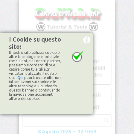
I Cookie su questo
sito:
T
- -
Il nostro sito utilizza cookie e
U - -
altre tecnologie in modo tale
che sia noi, sia i nostri partner,
Spiacenti!
possiamo ricordarci di te e
non disponibili
capire come tu e gli altri
visitatori utilizzate il nostro
Dati meteo
sito.
Qui
puoi trovare ulteriori
informazioni sui cookie e le
©2026
ilMeteo.it
altre tecnologie. Chiudendo
questo banner o continuando
Iscriviti
la navigazione acconsenti
all'uso dei cookie.
Accedi
8 Agosto 2026 • 12:10:53