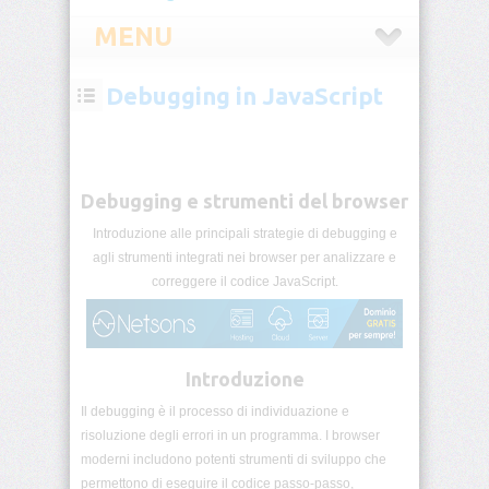
MENU
Debugging in JavaScript
JavaScript
Cos’è
JavaScript
Debugging e strumenti del browser
Funzionamento
nel
Introduzione alle principali strategie di debugging e
browser
agli strumenti integrati nei browser per analizzare e
correggere il codice JavaScript.
Il
primo
script
JavaScript
Introduzione
Console
Il debugging è il processo di individuazione e
e
risoluzione degli errori in un programma. I browser
strumenti
moderni includono potenti strumenti di sviluppo che
permettono di eseguire il codice passo-passo,