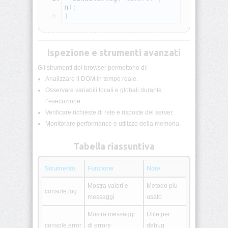
n
)
;
}
DOM:
introduzione
DOM:
Ispezione e strumenti avanzati
selezione
e
Gli strumenti del browser permettono di:
modifica
Analizzare il DOM in tempo reale.
Osservare variabili locali e globali durante
Eventi
l’esecuzione.
JS
Verificare richieste di rete e risposte del server.
Monitorare performance e utilizzo della memoria.
JavaScript:
this,
Tabella riassuntiva
call,
apply,
bind
Strumento
Funzione
Note
Mostra valori e
Metodo più
Classi
console.log
e
messaggi
usato
costruttori
Mostra messaggi
Utile per
console.error
di errore
debug
Ereditarietà