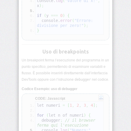
console.
log
(
"Valore di x:"
,
scope
x
)
;
if
(
y 
===
0
)
{
Arrow
  console.
error
(
"Errore: 
functions
divisione per zero!"
)
;
}
Callback
e
Funzioni
Anonime
Uso di breakpoints
Un breakpoint ferma l’esecuzione del programma in un
Closures
punto specifico, permettendo di esaminare variabili e
JS
flusso. È possibile inserirli direttamente dall’interfaccia
DevTools oppure con l’istruzione
debugger
nel codice.
Oggetti
JS
Codice Esempio: uso di debugger
CODE: Javascript
Array
e
let numeri 
=
[
1
,
2
,
3
,
4
]
;
metodi
for
(
let n of numeri
)
{
debugger
;
// il browser 
Stringhe
ferma qui l'esecuzione
JS
  console.
log
(
"Numero:"
,