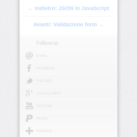
JS
← Indietro: JSON in JavaScript
Storage
(Local/Session)
Avanti: Validazione form →
JSON
in
Follow us
JavaScript
E-MAIL
Debugging
JS
FACEBOOK
Validazione
TWITTER
form
GOOGLE MEET
JS
con
YOUTUBE
HTML/CSS
PAYPAL
Introduzione
AJAX
PREMIUM