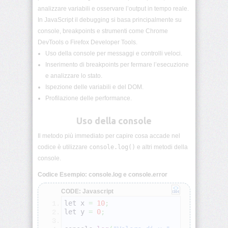
Variabili
analizzare variabili e osservare l’output in tempo reale.
JS
In JavaScript il debugging si basa principalmente su
console, breakpoints e strumenti come Chrome
Tipi
di
DevTools o Firefox Developer Tools.
dati
Uso della console per messaggi e controlli veloci.
JS
Inserimento di breakpoints per fermare l’esecuzione
e analizzare lo stato.
Operatori
Ispezione delle variabili e del DOM.
JS
Profilazione delle performance.
Condizioni
Uso della console
JS
Il metodo più immediato per capire cosa accade nel
Cicli
codice è utilizzare
console.log()
e altri metodi della
JS
console.
Codice Esempio: console.log e console.error
Funzioni
base
CODE: Javascript
JS
let x 
=
10
;
let y 
=
0
;
Parametri
e