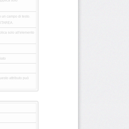
pplica solo
n un campo di testo.
EXTAREA.
lica solo all'elemento
iato
esto attributo può