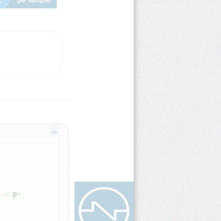
..
<
/
p
>