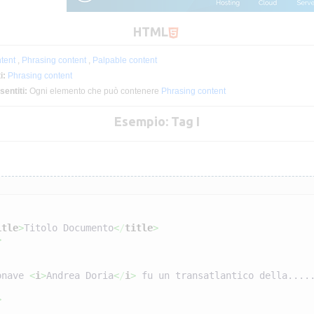
HTML
tent
,
Phrasing content
,
Palpable content
i:
Phrasing content
sentiti:
Ogni elemento che può contenere
Phrasing content
Esempio: Tag I
itle
>
Titolo Documento
<
/
title
>
>
onave 
<
i
>
Andrea Doria
<
/
i
>
 fu un transatlantico della....
>