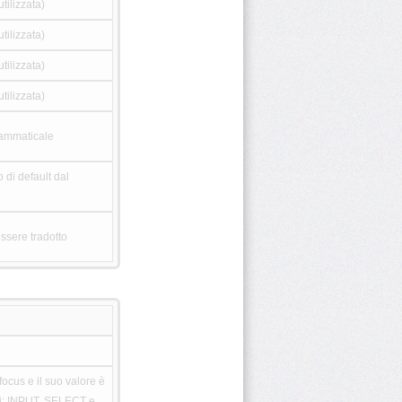
tilizzata)
tilizzata)
tilizzata)
tilizzata)
grammaticale
 di default dal
ssere tradotto
ocus e il suo valore è
nti: INPUT, SELECT e