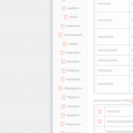
onreset
C
<audio>
<bdi>
onselect
C
<canvas>
<command>
onsubmit
C
<data>
onkeydown
C
<datalist>
onkeypress
C
<details>
onkeyup
C
<dialog>
<embed>
onunload
C
<figcaption>
<figure>
Attributi Evento HTML
<footer>
onabort
<header>
onautocomplet
<hgroup>
onautocomplet
<keygen>