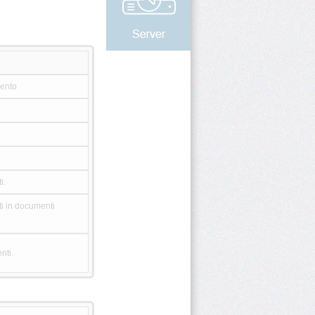
mento
i.
ti in documenti
nti.