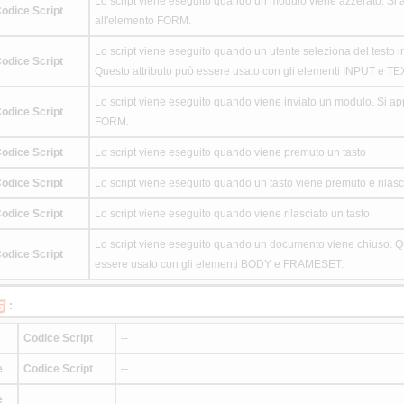
Lo script viene eseguito quando un modulo viene azzerato. Si a
odice Script
all'elemento FORM.
Lo script viene eseguito quando un utente seleziona del testo i
odice Script
Questo attributo può essere usato con gli elementi INPUT e T
Lo script viene eseguito quando viene inviato un modulo. Si app
odice Script
FORM.
odice Script
Lo script viene eseguito quando viene premuto un tasto
odice Script
Lo script viene eseguito quando un tasto viene premuto e rilasc
odice Script
Lo script viene eseguito quando viene rilasciato un tasto
Lo script viene eseguito quando un documento viene chiuso. Qu
odice Script
essere usato con gli elementi BODY e FRAMESET.
:
Codice Script
--
e
Codice Script
--
e