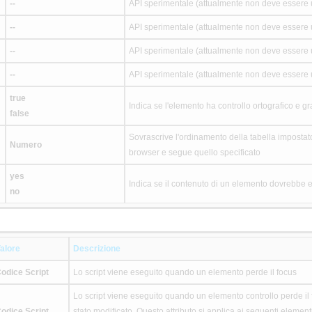
--
API sperimentale (attualmente non deve essere u
--
API sperimentale (attualmente non deve essere u
--
API sperimentale (attualmente non deve essere u
--
API sperimentale (attualmente non deve essere u
true
Indica se l'elemento ha controllo ortografico e 
false
Sovrascrive l'ordinamento della tabella impostato
Numero
browser e segue quello specificato
yes
Indica se il contenuto di un elemento dovrebbe e
no
alore
Descrizione
odice Script
Lo script viene eseguito quando un elemento perde il focus
Lo script viene eseguito quando un elemento controllo perde il f
odice Script
stato modificato. Questo attributo si applica ai seguenti eleme