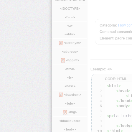
Browser HTML Test
<!DOCTYPE>
<!-- -->
Categoria:
Flow con
<a>
Contenuti consentit
<abbr>
Elementi padre con
<acronym>
<address>
<applet>
Esempio: <I>
<area>
<b>
CODE: HTML
<
html
>
<base>
<
head
>
<basefont>
<
t
<
/
head
<bdo>
<
body
>
<big>
<
p
>
La turb
<blockquote>
<
/
body
<body>
<
/
html
>