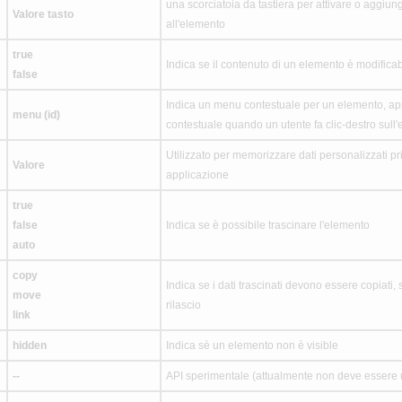
una scorciatoia da tastiera per attivare o aggiung
Valore tasto
all'elemento
true
Indica se il contenuto di un elemento è modifica
false
Indica un menu contestuale per un elemento, ap
menu (id)
contestuale quando un utente fa clic-destro sull
Utilizzato per memorizzare dati personalizzati pr
Valore
applicazione
true
false
Indica se è possibile trascinare l'elemento
auto
copy
Indica se i dati trascinati devono essere copiati, s
move
rilascio
link
hidden
Indica sè un elemento non è visible
--
API sperimentale (attualmente non deve essere u