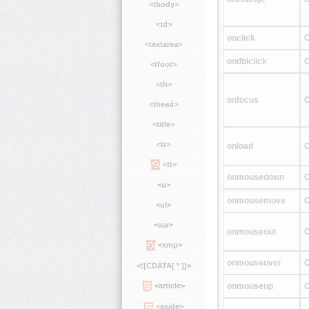
<tbody>
<td>
onclick
C
<textarea>
ondblclick
C
<tfoot>
<th>
onfocus
C
<thead>
<title>
<tr>
onload
C
<tt>
onmousedown
C
<u>
onmousemove
C
<ul>
<var>
onmouseout
C
<xmp>
onmouseover
C
<![CDATA[ * ]]>
onmouseup
C
<article>
<aside>