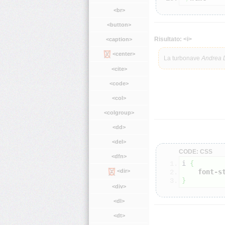
<br>
<button>
Risultato: <i>
<caption>
<center>
La turbonave
Andrea 
<cite>
<code>
<col>
<colgroup>
<dd>
<del>
CODE: CSS
<dfn>
i 
{
font-s
<dir>
}
<div>
<dl>
<dt>