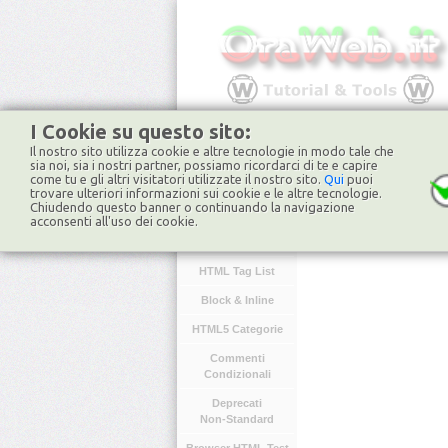
I Cookie su questo sito:
Il nostro sito utilizza cookie e altre tecnologie in modo tale che
HOME
FORUM
NO
sia noi, sia i nostri partner, possiamo ricordarci di te e capire
come tu e gli altri visitatori utilizzate il nostro sito.
Qui
puoi
trovare ulteriori informazioni sui cookie e le altre tecnologie.
Chiudendo questo banner o continuando la navigazione
HTML
acconsenti all'uso dei cookie.
Introduzione
HTML Tag List
Block & Inline
HTML5 Categorie
Commenti
Condizionali
Deprecati
Non-Standard