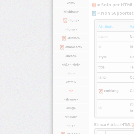
<em>
= Solo per HTML
<fieldset>
= Non Supportat
<font>
Attributo
Va
<form>
class
No
<frame>
id
id
<frameset>
<head>
style
De
<h1> • <h6>
title
Te
<hr>
lang
Co
<html>
<i>
xml:lang
Co
<iframe>
rtl
dir
<img>
ltr
<input>
Elenco Attributi HTML
<ins>
<isindex>