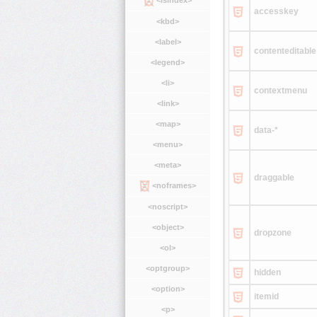
accesskey
<kbd>
<label>
contenteditable
<legend>
<li>
contextmenu
<link>
<map>
data-*
<menu>
<meta>
draggable
<noframes>
<noscript>
<object>
dropzone
<ol>
<optgroup>
hidden
<option>
itemid
<p>