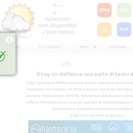
T
- -
U - -
Spiacenti!
non disponibili
Dati meteo
©2026
ilMeteo.it
TE LEGALI
SOSTIENICI
INFO
SITEMAP
<I>
Il tag <i> definisce una parte di testo 
Il tag I permette di definire una parte di testo alternativo senza tra
importanza, per esempio, un termine tecnico, una frase idiomatica 
pensiero. Nelle versioni (X)HTML l'elemento è definito solo in term
HTML5, l'elemento ha ora lo scopo specifico di rappresentazione s
presentazione tipografica convenzionale è testo in 
Il tag I è un elemento di tipo
inline