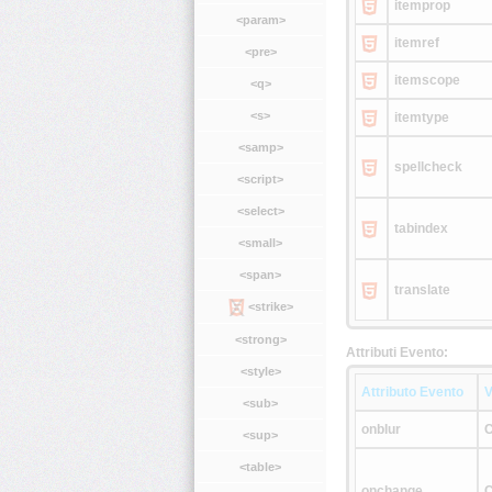
itemprop
<param>
itemref
<pre>
itemscope
<q>
<s>
itemtype
<samp>
spellcheck
<script>
<select>
tabindex
<small>
<span>
translate
<strike>
<strong>
Attributi Evento:
<style>
Attributo Evento
V
<sub>
onblur
C
<sup>
<table>
onchange
C