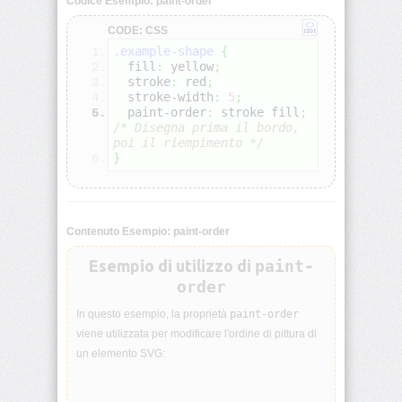
Codice Esempio: paint-order
CODE: CSS
align-
.example-shape
{
self
  fill
:
yellow
;
  stroke
:
red
;
all
  stroke-width
:
5
;
  paint-order
:
 stroke fill
;
/* Disegna prima il bordo, 
animation
poi il riempimento */
}
animation-
delay
Contenuto Esempio: paint-order
animation-
direction
Esempio di utilizzo di
paint-
order
animation-
duration
In questo esempio, la proprietà
paint-order
viene utilizzata per modificare l'ordine di pittura di
animation-
un elemento SVG:
fill-
mode