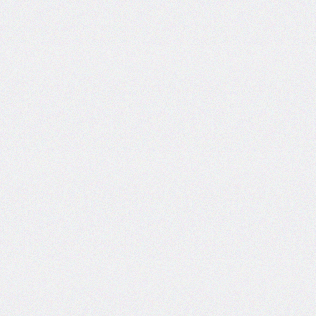
end
grid-
column-
start
grid-
row
grid-
row-
end
grid-
row-
start
grid-
template
grid-
template-