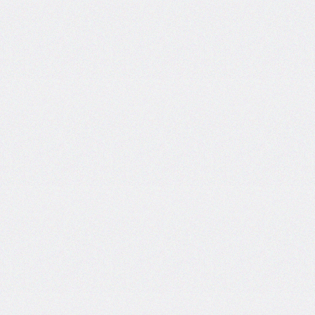
inline-
start-
width
border-
inline-
style
border-
inline-
width
border-
left
border-
left-
color
border-
left-
style