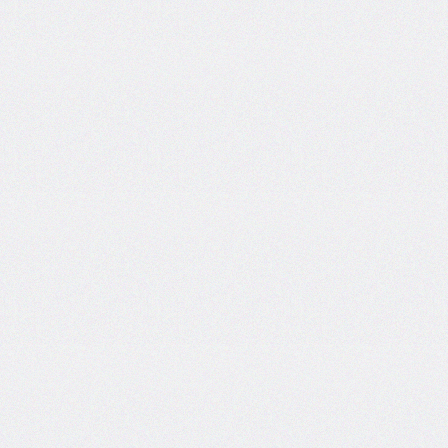
font-
family
font-
feature-
settings
font-
kerning
font-
palette
@font-
palette-
values
font-
size