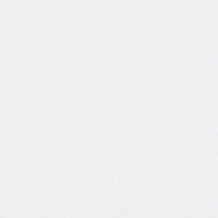
column-
span
column-
width
columns
@container
content
counter-
increment
counter-
reset
counter-
set