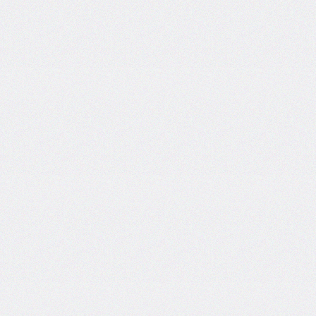
border-
image-
width
border-
inline
border-
inline-
color
border-
inline-
end
border-
inline-
end-
color
border-