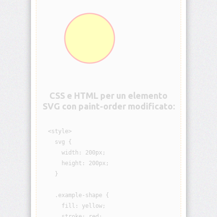
animation-
iteration-
count
animation-
name
animation-
play-
CSS e HTML per un elemento
state
SVG con paint-order modificato:
animation-
timing-
  <style>

function
    svg {

      width: 200px;

aspect-
      height: 200px;

ratio
    }

backdrop-
filter
    .example-shape {

      fill: yellow;

      stroke: red;

backface-