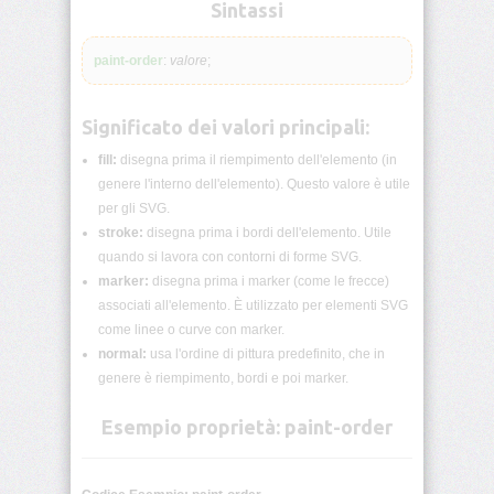
lunghezza
Sintassi
CSS
paint-order
:
valore
;
Funzioni
CSS
Significato dei valori principali:
Browser
CSS
fill:
disegna prima il riempimento dell'elemento (in
Test
genere l'interno dell'elemento). Questo valore è utile
per gli SVG.
CSS
stroke:
disegna prima i bordi dell'elemento. Utile
/*
quando si lavora con contorni di forme SVG.
Commenti
*/
marker:
disegna prima i marker (come le frecce)
associati all'elemento. È utilizzato per elementi SVG
come linee o curve con marker.
accent-
color
normal:
usa l'ordine di pittura predefinito, che in
genere è riempimento, bordi e poi marker.
align-
content
Esempio proprietà: paint-order
align-
items