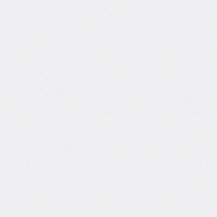
border-
end-
start-
radius
border-
image
border-
image-
outset
border-
image-
repeat
border-
image-
slice
border-
image-
source