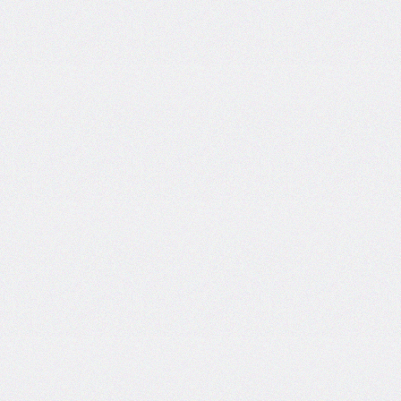
areas
grid-
template-
columns
grid-
template-
rows
hanging-
punctuation
height
hyphens
hyphenate-
character
image-
rendering