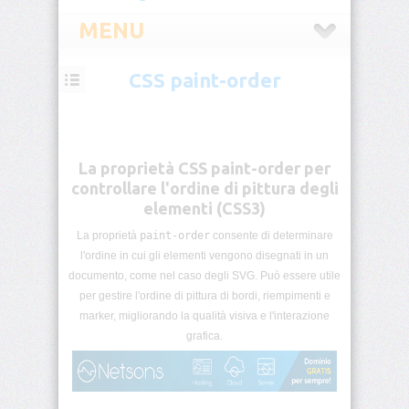
MENU
CSS paint-order
CSS
Introduzione
CSS
La proprietà CSS paint-order per
Selettori
controllare l'ordine di pittura degli
CSS
elementi (CSS3)
La proprietà
paint-order
consente di determinare
Pseudo-
classi
l'ordine in cui gli elementi vengono disegnati in un
CSS
documento, come nel caso degli SVG. Può essere utile
per gestire l'ordine di pittura di bordi, riempimenti e
Pseudo-
marker, migliorando la qualità visiva e l'interazione
elementi
grafica.
CSS
Unità
di