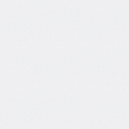
box-
decoration-
break
box-
shadow
box-
sizing
break-
after
break-
before
break-
inside
caption-