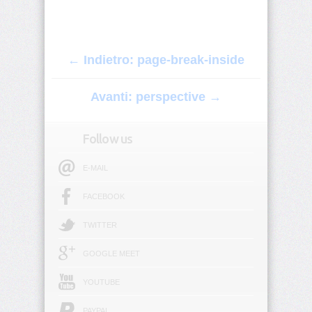
origin
background-
position
← Indietro: page-break-inside
background-
position-
Avanti: perspective →
x
Follow us
background-
position-
y
E-MAIL
background-
FACEBOOK
repeat
TWITTER
background-
size
GOOGLE MEET
block-
YOUTUBE
size
PAYPAL