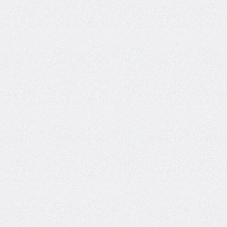
grid
grid-
area
grid-
auto-
columns
grid-
auto-
flow
grid-
auto-
rows
grid-
column
grid-
column-