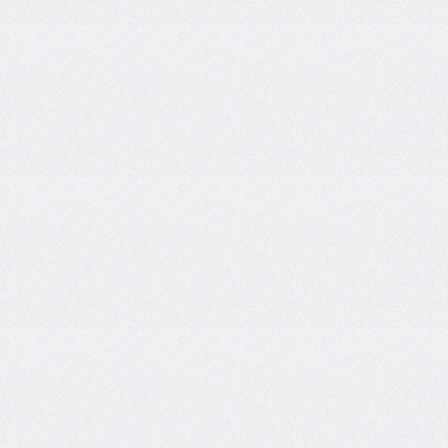
@counter-
style
cursor
direction
display
empty-
cells
filter
flex
flex-
basis