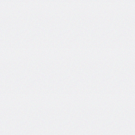
column-
fill
column-
gap
column-
rule
column-
rule-
color
column-
rule-
style
column-
rule-
width