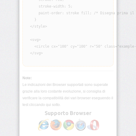
visibility
      stroke-width: 5;

      paint-order: stroke fill; /* Disegna prima il 
background
    }

  </style>

background-
attachment
  <svg>

    <circle cx="100" cy="100" r="50" class="example-
background-
  </svg>

blend-
mode
background-
Note:
clip
Le indicazioni dei Browser supportati sono superate
grazie alla loro costante evoluzione, si consiglia di
background-
verificare la compatibilità dei vari browser eseguendo il
color
test cliccando qui sotto.
Supporto Browser
background-
image
background-