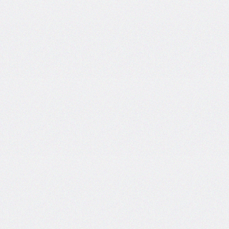
side
caret-
color
@charset
clear
clip
clip-
path
color
color-
scheme
column-
count