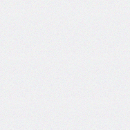
flex-
direction
flex-
flow
flex-
grow
flex-
shrink
flex-
wrap
float
@font-
face
font