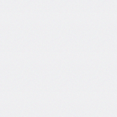
font-
size-
adjust
font-
stretch
font-
style
font-
variant
font-
variant-
caps
font-
weight
gap