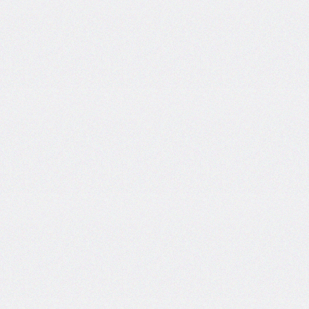
border-
spacing
border-
start-
end-
radius
border-
start-
start-
radius
border-
style
border-
top
border-
top-
color