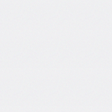
border-
left-
width
border-
radius
border-
right
border-
right-
color
border-
right-
style
border-
right-
width