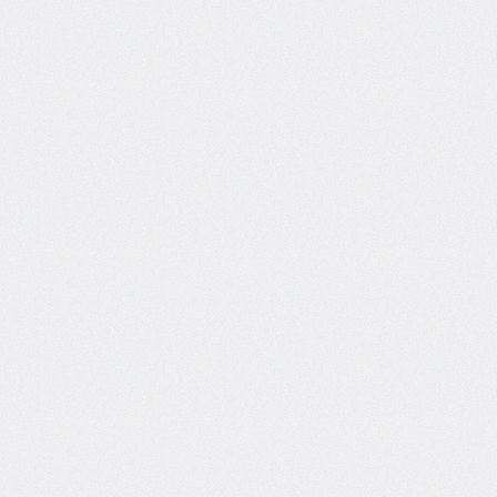
border-
block-
style
border-
block-
width
border-
bottom
border-
bottom-
color
border-
bottom-
left-
radius
border-