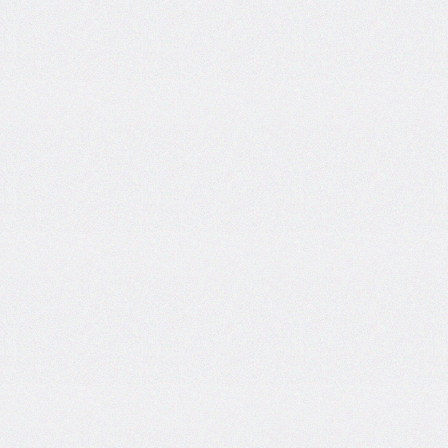
@import
initial-
letter
inline-
size
inset
inset-
block
inset-
block-
end
inset-
block-
start