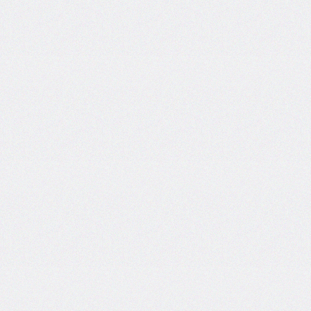
bottom-
right-
radius
border-
bottom-
style
border-
bottom-
width
border-
collapse
border-
color
border-
end-
end-
radius