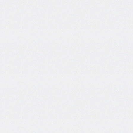
self
@keyframes
@layer
left
letter-
spacing
line-
height
list-
style
list-
style-
image