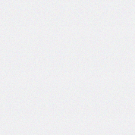
inset-
inline
inset-
inline-
end
inset-
inline-
start
isolation
justify-
content
justify-
items
justify-