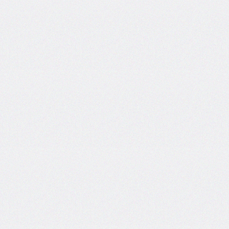
border-
top-
left-
radius
border-
top-
right-
radius
border-
top-
style
border-
top-
width
border-
width
bottom