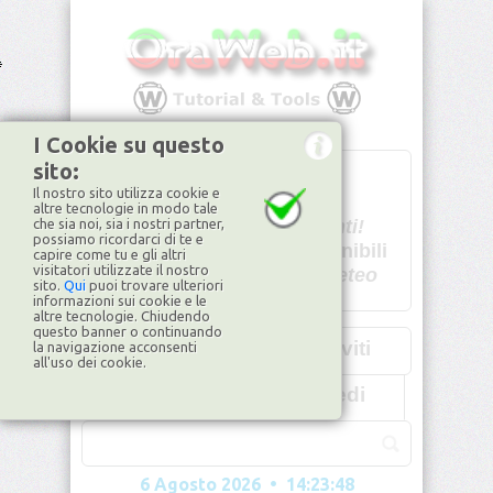
I Cookie su questo
sito:
T
- -
Il nostro sito utilizza cookie e
U - -
altre tecnologie in modo tale
che sia noi, sia i nostri partner,
Spiacenti!
possiamo ricordarci di te e
non disponibili
capire come tu e gli altri
visitatori utilizzate il nostro
Dati meteo
sito.
Qui
puoi trovare ulteriori
informazioni sui cookie e le
©2026
ilMeteo.it
altre tecnologie. Chiudendo
questo banner o continuando
Iscriviti
la navigazione acconsenti
all'uso dei cookie.
Accedi
6 Agosto 2026 • 14:23:50