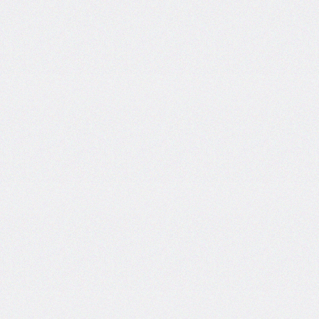
inline-
end-
style
border-
inline-
end-
width
border-
inline-
start
border-
inline-
start-
color
border-
inline-
start-
style
border-