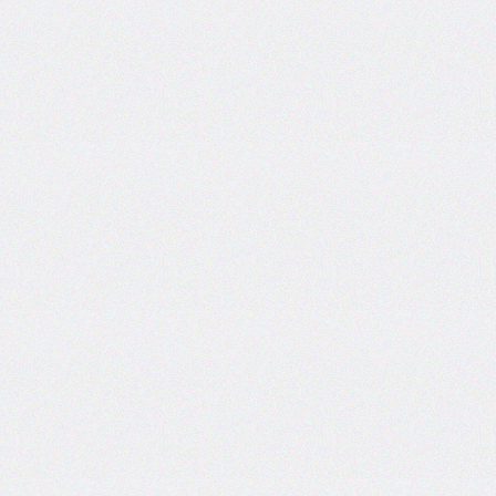
border-
spacing
border-
start-
end-
radius
border-
start-
start-
radius
border-
style
border-
top
border-
top-
color