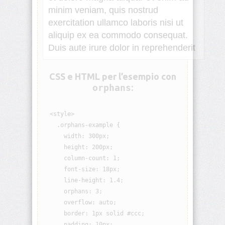
minim veniam, quis nostrud
animation-
iteration-
exercitation ullamco laboris nisi ut
count
aliquip ex ea commodo consequat.
Duis aute irure dolor in reprehenderit
animation-
name
CSS e HTML per l’esempio con
animation-
orphans
:
play-
state
  <style>

animation-
    .orphans-example {

timing-
      width: 300px;

function
      height: 200px;

      column-count: 1;

aspect-
      font-size: 18px;

ratio
      line-height: 1.4;

      orphans: 3;

backdrop-
filter
      overflow: auto;

      border: 1px solid #ccc;

      padding: 10px;

backface-