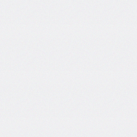
bottom-
right-
radius
border-
bottom-
style
border-
bottom-
width
border-
collapse
border-
color
border-
end-
end-
radius