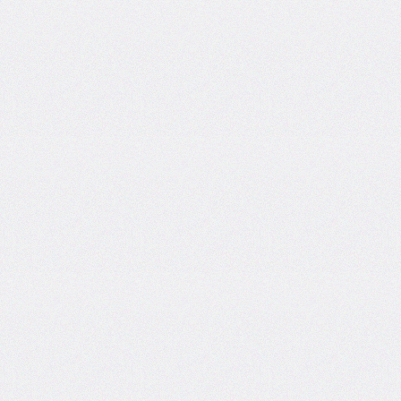
side
caret-
color
@charset
clear
clip
clip-
path
color
color-
scheme
column-
count