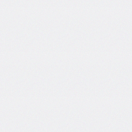
@counter-
style
cursor
direction
display
empty-
cells
filter
flex
flex-
basis