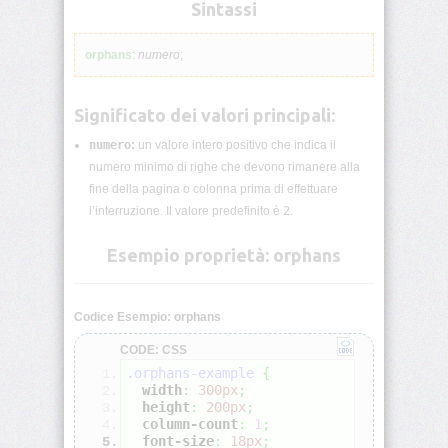
lunghezza
Sintassi
CSS
orphans
:
numero
;
Funzioni
CSS
Significato dei valori principali:
Browser
CSS
numero
:
un valore intero positivo che indica il
Test
numero minimo di righe che devono rimanere alla
fine della pagina o colonna prima di effettuare
CSS
l’interruzione. Il valore predefinito è
2
.
/*
Commenti
Esempio proprietà: orphans
*/
accent-
Codice Esempio: orphans
color
CODE: CSS
align-
.orphans-example
{
content
width
:
300px
;
height
:
200px
;
column-count
:
1
;
align-
font-size
:
18px
;
items