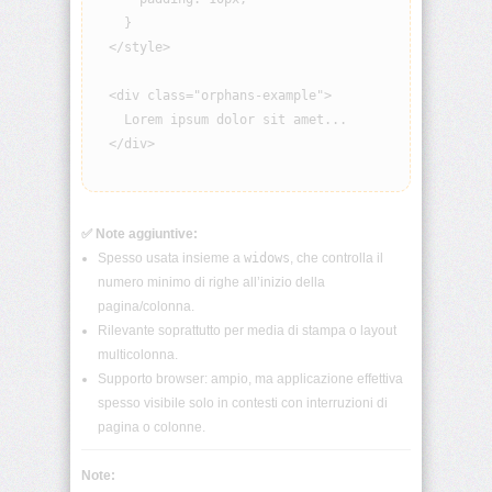
visibility
    }

  </style>

background
  <div class="orphans-example">

    Lorem ipsum dolor sit amet...

background-
attachment
  </div>

background-
blend-
mode
✅ Note aggiuntive:
Spesso usata insieme a
widows
, che controlla il
background-
numero minimo di righe all’inizio della
clip
pagina/colonna.
Rilevante soprattutto per media di stampa o layout
background-
multicolonna.
color
Supporto browser: ampio, ma applicazione effettiva
spesso visibile solo in contesti con interruzioni di
background-
pagina o colonne.
image
Note:
background-