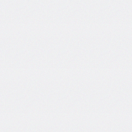
@import
initial-
letter
inline-
size
inset
inset-
block
inset-
block-
end
inset-
block-
start