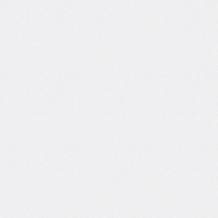
inset-
inline
inset-
inline-
end
inset-
inline-
start
isolation
justify-
content
justify-
items
justify-