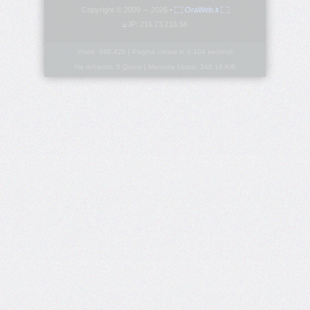
Copyright © 2009 ∼ 2026 •
۝ OraWeb.it ۝
IP: 216.73.216.56
border-
block-
style
Visite: 866.420 | Pagina creata in 0.104 secondi
Ha richiesto: 5 Query | Memoria Usata: 340.16 KiB
border-
block-
width
border-
bottom
border-
bottom-
color
border-
bottom-
left-
radius
border-