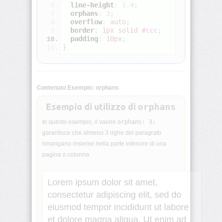
line-height
:
1.4
;
orphans
:
3
;
align-
overflow
:
auto
;
self
border
:
1px
solid
#ccc
;
padding
:
10px
;
}
all
animation
Contenuto Esempio: orphans
animation-
Esempio di utilizzo di
orphans
delay
In questo esempio, il valore
orphans: 3;
animation-
garantisce che almeno 3 righe del paragrafo
direction
rimangano insieme nella parte inferiore di una
pagina o colonna.
animation-
duration
Lorem ipsum dolor sit amet,
in voluptate velit esse cillum dolore
consectetur adipiscing elit, sed do
eu f
animation-
fill-
eiusmod tempor incididunt ut labore
mode
et dolore magna aliqua. Ut enim ad