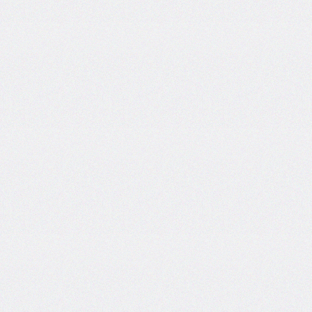
flex-
direction
flex-
flow
flex-
grow
flex-
shrink
flex-
wrap
float
@font-
face
font