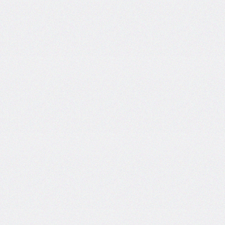
inline-
start-
width
border-
inline-
style
border-
inline-
width
border-
left
border-
left-
color
border-
left-
style