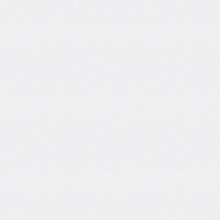
font-
size-
adjust
font-
stretch
font-
style
font-
variant
font-
variant-
caps
font-
weight
gap