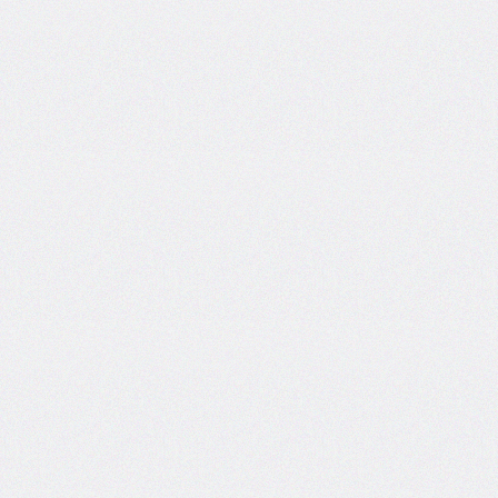
border-
top-
left-
radius
border-
top-
right-
radius
border-
top-
style
border-
top-
width
border-
width
bottom