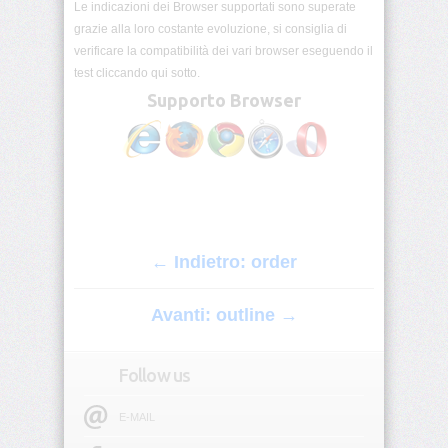
Le indicazioni dei Browser supportati sono superate
origin
grazie alla loro costante evoluzione, si consiglia di
verificare la compatibilità dei vari browser eseguendo il
background-
position
test cliccando qui sotto.
Supporto Browser
background-
position-
x
background-
position-
y
← Indietro: order
background-
repeat
Avanti: outline →
background-
size
Follow us
block-
E-MAIL
size