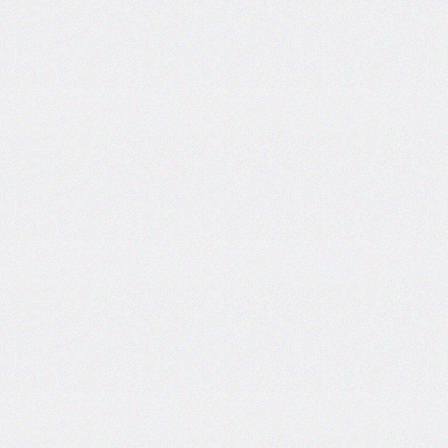
border-
end-
start-
radius
border-
image
border-
image-
outset
border-
image-
repeat
border-
image-
slice
border-
image-
source