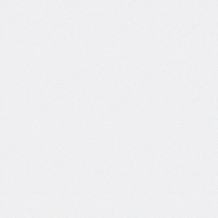
border-
image-
width
border-
inline
border-
inline-
color
border-
inline-
end
border-
inline-
end-
color
border-