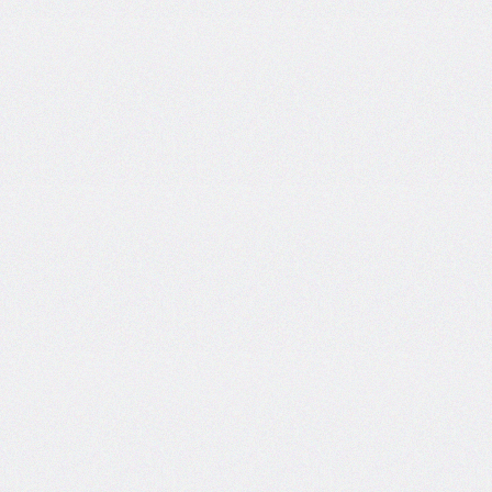
column-
span
column-
width
columns
@container
content
counter-
increment
counter-
reset
counter-
set