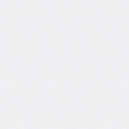
border-
left-
width
border-
radius
border-
right
border-
right-
color
border-
right-
style
border-
right-
width