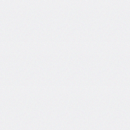
box-
decoration-
break
box-
shadow
box-
sizing
break-
after
break-
before
break-
inside
caption-