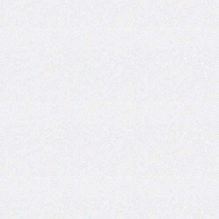
grid
grid-
area
grid-
auto-
columns
grid-
auto-
flow
grid-
auto-
rows
grid-
column
grid-
column-