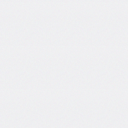
column-
fill
column-
gap
column-
rule
column-
rule-
color
column-
rule-
style
column-
rule-
width