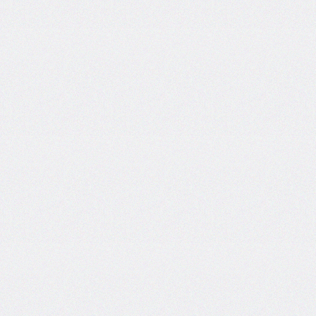
font-
family
font-
feature-
settings
font-
kerning
font-
palette
@font-
palette-
values
font-
size