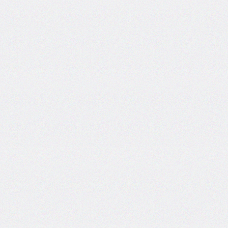
border-
top-
left-
radius
border-
top-
right-
radius
border-
top-
style
border-
top-
width
border-
width
bottom