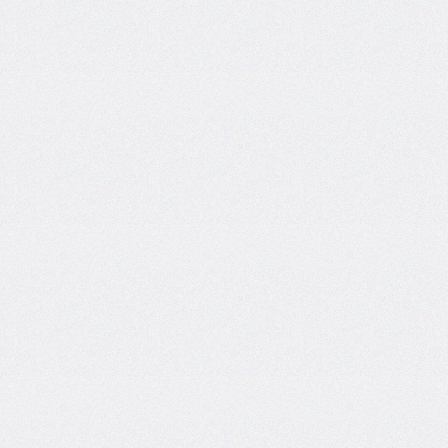
border-
block-
style
border-
block-
width
border-
bottom
border-
bottom-
color
border-
bottom-
left-
radius
border-