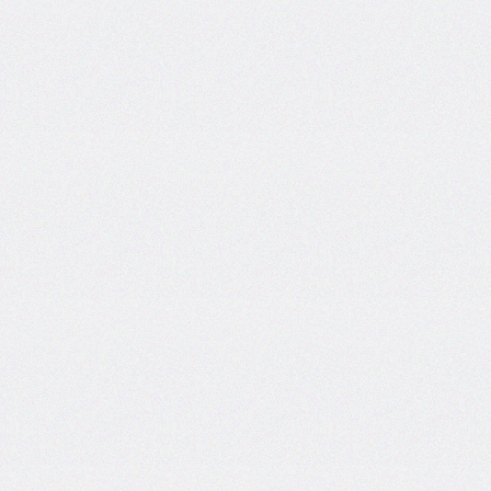
border-
left-
width
border-
radius
border-
right
border-
right-
color
border-
right-
style
border-
right-
width