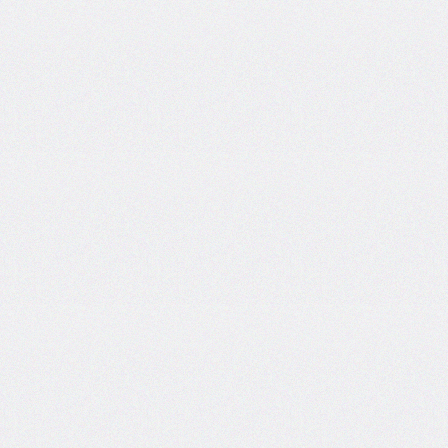
side
caret-
color
@charset
clear
clip
clip-
path
color
color-
scheme
column-
count