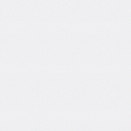
areas
grid-
template-
columns
grid-
template-
rows
hanging-
punctuation
height
hyphens
hyphenate-
character
image-
rendering