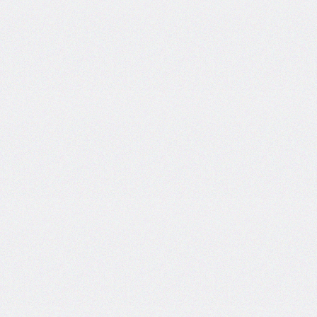
border-
spacing
border-
start-
end-
radius
border-
start-
start-
radius
border-
style
border-
top
border-
top-
color