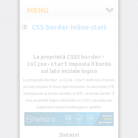
MENU
CSS border-inline-start
CSS
Introduzione
CSS
La proprietà CSS3
border-
Selettori
inline-start
imposta il bordo
CSS
sul lato iniziale logico
Pseudo-
La proprietà
border-inline-start
definisce il bordo
classi
sul lato iniziale in linea dell’elemento. In direzione
LTR
,
CSS
corrisponde al bordo sinistro; in
RTL
, al bordo destro. È
una proprietà logica introdotta in CSS3, pensata per
Pseudo-
supportare layout multilingua e adattivi.
elementi
CSS
Unità
di
Sintassi