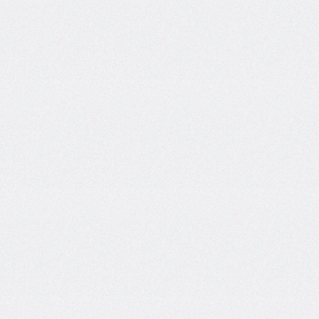
inline-
start-
width
border-
inline-
style
border-
inline-
width
border-
left
border-
left-
color
border-
left-
style