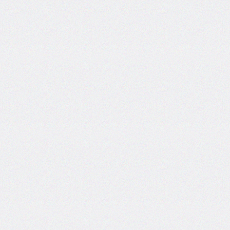
inset-
inline
inset-
inline-
end
inset-
inline-
start
isolation
justify-
content
justify-
items
justify-