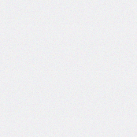
bottom-
right-
radius
border-
bottom-
style
border-
bottom-
width
border-
collapse
border-
color
border-
end-
end-
radius