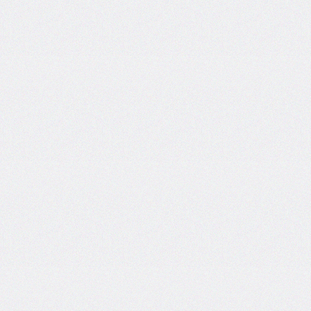
@import
initial-
letter
inline-
size
inset
inset-
block
inset-
block-
end
inset-
block-
start