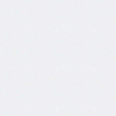
inline-
end-
style
border-
inline-
end-
width
border-
inline-
start
border-
inline-
start-
color
border-
inline-
start-
style
border-