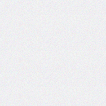
end
grid-
column-
start
grid-
row
grid-
row-
end
grid-
row-
start
grid-
template
grid-
template-