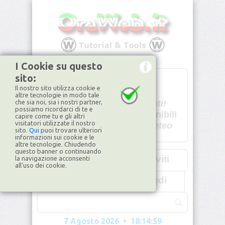
I Cookie su questo
sito:
T
- -
Il nostro sito utilizza cookie e
U - -
altre tecnologie in modo tale
che sia noi, sia i nostri partner,
Spiacenti!
possiamo ricordarci di te e
non disponibili
capire come tu e gli altri
visitatori utilizzate il nostro
Dati meteo
sito.
Qui
puoi trovare ulteriori
informazioni sui cookie e le
©2026
ilMeteo.it
altre tecnologie. Chiudendo
questo banner o continuando
Iscriviti
la navigazione acconsenti
all'uso dei cookie.
Accedi
7 Agosto 2026 • 18:15:02