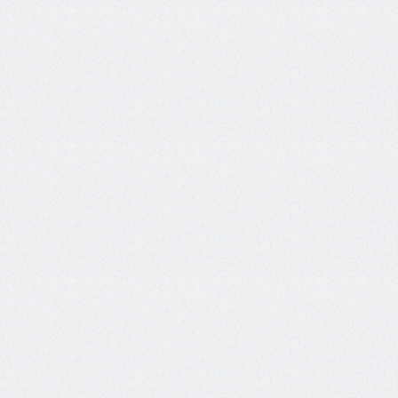
column-
fill
column-
gap
column-
rule
column-
rule-
color
column-
rule-
style
column-
rule-
width