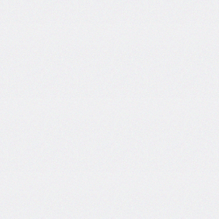
font-
size-
adjust
font-
stretch
font-
style
font-
variant
font-
variant-
caps
font-
weight
gap