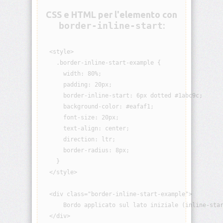
animation-
CSS e HTML per l'elemento con
iteration-
border-inline-start
:
count
animation-
  <style>

name
    .border-inline-start-example {

      width: 80%;

animation-
      padding: 20px;

play-
      border-inline-start: 6px dotted #1abc9c;

state
      background-color: #eafaf1;

      font-size: 20px;

animation-
      text-align: center;

timing-
function
      direction: ltr;

      border-radius: 8px;

aspect-
    }

ratio
  </style>

backdrop-
  <div class="border-inline-start-example">

filter
      Bordo applicato sul lato iniziale (inline-star
  </div>

backface-