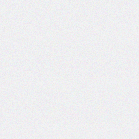
border-
image-
width
border-
inline
border-
inline-
color
border-
inline-
end
border-
inline-
end-
color
border-