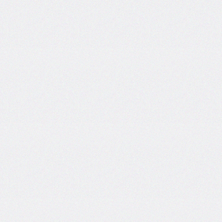
self
@keyframes
@layer
left
letter-
spacing
line-
height
list-
style
list-
style-
image