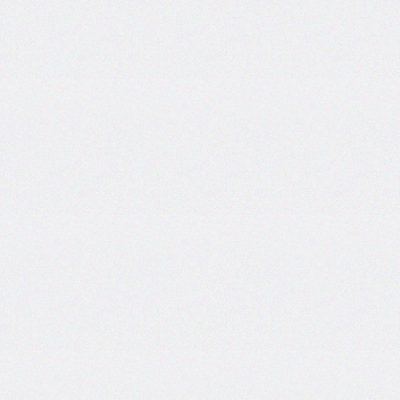
border-
end-
start-
radius
border-
image
border-
image-
outset
border-
image-
repeat
border-
image-
slice
border-
image-
source