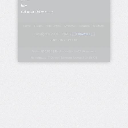
Italy
border-
Call us at +39 ••• ••• •••
block-
end-
width
Home
Forum
Note Legali
Sostienici
Contatti
SiteMap
Copyright © 2009 ∼ 2026 •
۝ OraWeb.it ۝
border-
block-
IP: 216.73.217.81
start
Visite: 866.965 | Pagina creata in 0.116 secondi
Ha richiesto: 7 Query | Memoria Usata: 340.16 KiB
border-
block-
start-
color
border-
block-
start-
style
border-
block-
start-
width