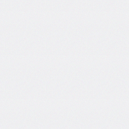
font-
family
font-
feature-
settings
font-
kerning
font-
palette
@font-
palette-
values
font-
size