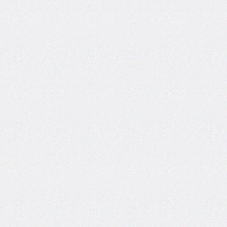
@counter-
style
cursor
direction
display
empty-
cells
filter
flex
flex-
basis