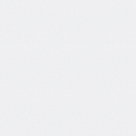
box-
decoration-
break
box-
shadow
box-
sizing
break-
after
break-
before
break-
inside
caption-