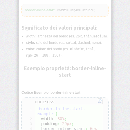
lunghezza
CSS
border-inline-start
:
<width> <style> <color>
;
Funzioni
CSS
Significato dei valori principali:
width:
larghezza del bordo (es.
2px
,
thin
,
medium
).
Browser
CSS
style:
stile del bordo (es.
solid
,
dashed
,
none
).
Test
color:
colore del bordo (es.
#1abc9c
,
teal
,
rgb(26, 188, 156)
).
CSS
/*
Esempio proprietà: border-inline-
Commenti
start
*/
accent-
color
Codice Esempio: border-inline-start
CODE: CSS
align-
.border-inline-start-
content
example
{
width
:
80%
;
padding
:
20px
;
align-
  border-inline-start
:
6px
items