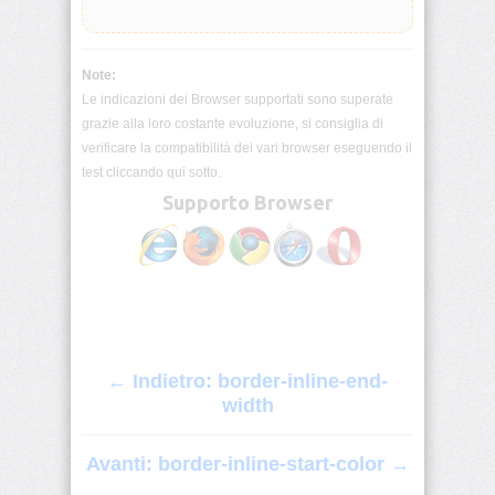
visibility
background
Note:
Le indicazioni dei Browser supportati sono superate
background-
grazie alla loro costante evoluzione, si consiglia di
attachment
verificare la compatibilità dei vari browser eseguendo il
test cliccando qui sotto.
background-
Supporto Browser
blend-
mode
background-
clip
background-
color
← Indietro: border-inline-end-
width
background-
image
Avanti: border-inline-start-color →
background-