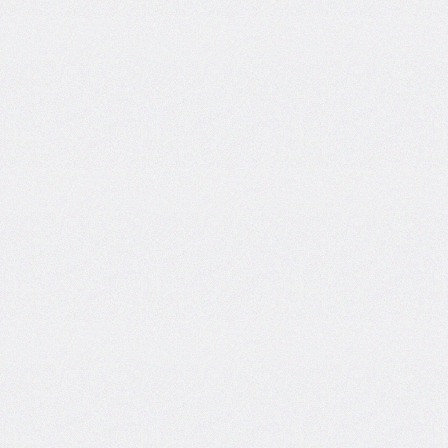
column-
span
column-
width
columns
@container
content
counter-
increment
counter-
reset
counter-
set