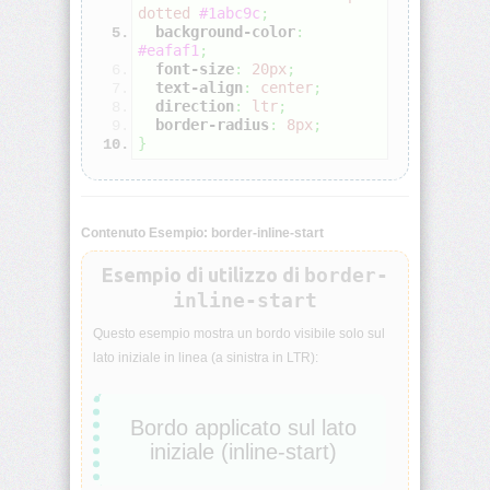
dotted
#1abc9c
;
background-color
:
align-
#eafaf1
;
self
font-size
:
20px
;
text-align
:
center
;
direction
:
ltr
;
all
border-radius
:
8px
;
}
animation
animation-
Contenuto Esempio: border-inline-start
delay
Esempio di utilizzo di
border-
animation-
inline-start
direction
Questo esempio mostra un bordo visibile solo sul
lato iniziale in linea (a sinistra in LTR):
animation-
duration
Bordo applicato sul lato
animation-
fill-
iniziale (inline-start)
mode