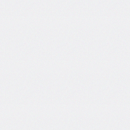
grid
grid-
area
grid-
auto-
columns
grid-
auto-
flow
grid-
auto-
rows
grid-
column
grid-
column-