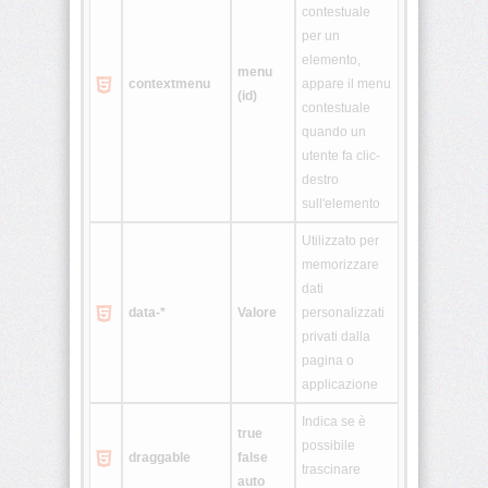
contestuale
per un
<legend>
elemento,
menu
contextmenu
appare il menu
(id)
<li>
contestuale
quando un
utente fa clic-
<link>
destro
sull'elemento
<map>
Utilizzato per
<menu>
memorizzare
dati
data-*
Valore
personalizzati
<meta>
privati dalla
pagina o
<noframes>
applicazione
Indica se è
true
<noscript>
possibile
draggable
false
trascinare
auto
<object>