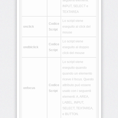
seguenti elementi:
<aside>
INPUT, SELECT e
TEXTAREA
Lo script viene
<audio>
Codice
onclick
eseguito al click del
Script
mouse
<bdi>
Lo script viene
Codice
ondblclick
eseguito al doppio
Script
click del mouse
<canvas>
Lo script viene
eseguito quando
<command>
quando un elemento
riceve il focus. Questo
Codice
attributo può essere
onfocus
<data>
Script
usato con i seguenti
elementi: A, AREA,
LABEL, INPUT,
<datalist>
SELECT, TEXTAREA,
e BUTTON.