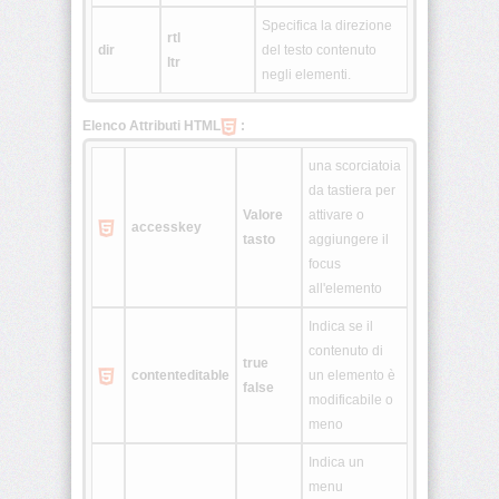
Specifica la direzione
rtl
dir
del testo contenuto
<html>
ltr
negli elementi.
<i>
Elenco Attributi HTML
:
<iframe>
una scorciatoia
da tastiera per
<img>
Valore
attivare o
accesskey
tasto
aggiungere il
focus
<input>
all'elemento
<ins>
Indica se il
contenuto di
true
contenteditable
un elemento è
false
<isindex>
modificabile o
meno
<kbd>
Indica un
menu
<label>