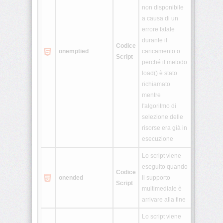
non disponibile
a causa di un
errore fatale
durante il
Codice
onemptied
caricamento o
Script
perché il metodo
load() è stato
richiamato
mentre
l'algoritmo di
selezione delle
risorse era già in
esecuzione
Lo script viene
eseguito quando
Codice
onended
il supporto
Script
multimediale è
arrivare alla fine
Lo script viene