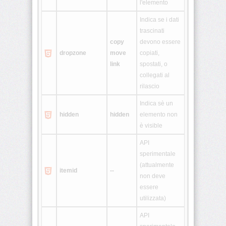
l'elemento
Indica se i dati
<ol>
trascinati
copy
devono essere
<optgroup>
dropzone
move
copiati,
link
spostati, o
<option>
collegati al
rilascio
<p>
Indica sè un
hidden
hidden
elemento non
<param>
è visible
API
<pre>
sperimentale
(attualmente
<q>
itemid
--
non deve
essere
<s>
utilizzata)
API
<samp>