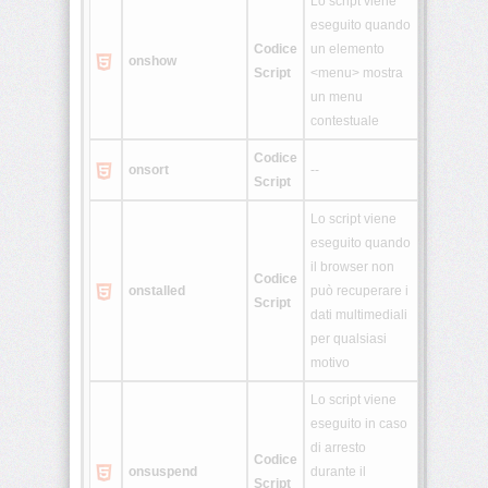
Lo script viene
eseguito quando
Codice
un elemento
onshow
Script
<menu> mostra
un menu
contestuale
Codice
onsort
--
Script
Lo script viene
eseguito quando
il browser non
Codice
onstalled
può recuperare i
Script
dati multimediali
per qualsiasi
motivo
Lo script viene
eseguito in caso
di arresto
Codice
onsuspend
durante il
Script