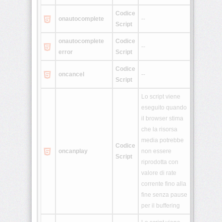
<template>
Codice
onautocomplete
--
Script
<time>
onautocomplete
Codice
--
error
Script
<track>
Codice
oncancel
--
Script
Lo script viene
<video>
eseguito quando
il browser stima
che la risorsa
<wbr>
media potrebbe
Codice
oncanplay
non essere
Home
Script
riprodotta con
CSS
valore di rate
corrente fino alla
JavaScript
fine senza pause
per il buffering
PHP