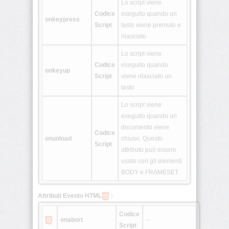
Lo script viene
Codice
eseguito quando un
onkeypress
<rtc>
Script
tasto viene premuto e
rilasciato
Lo script viene
<ruby>
Codice
eseguito quando
onkeyup
Script
viene rilasciato un
tasto
<section>
Lo script viene
eseguito quando un
<source>
documento viene
Codice
onunload
chiuso. Questo
Script
attributo può essere
<summary>
usato con gli elementi
BODY e FRAMESET.
Attributi Evento HTML
:
<svg>
Codice
onabort
--
Script