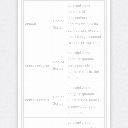
<details>
Lo script viene
eseguito al
caricamento del
Codice
<dialog>
onload
documento. Questo
Script
attributo può essere
usato con gli elementi
<embed>
BODY e FRAMESET.
Lo script viene
eseguito quando
<figcaption>
Codice
onmousedown
viene premuto il
Script
pulsante sinistro del
<figure>
mouse
Lo script viene
eseguito quando il
<footer>
Codice
onmousemove
puntatore del mouse
Script
si muove dentro un
elemento
<header>
Lo script viene