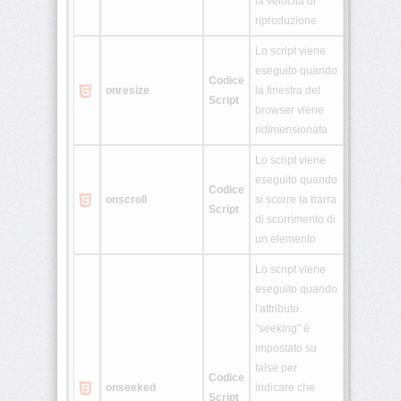
la velocità di
riproduzione
Lo script viene
eseguito quando
Codice
onresize
la finestra del
Script
browser viene
ridimensionata
Lo script viene
eseguito quando
Codice
onscroll
si scorre la barra
Script
di scorrimento di
un elemento
Lo script viene
eseguito quando
l'attributo
"seeking" è
impostato su
false per
Codice
onseeked
indicare che
Script