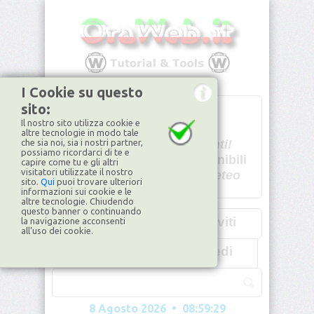
I Cookie su questo
sito:
T
- -
Il nostro sito utilizza cookie e
U - -
altre tecnologie in modo tale
che sia noi, sia i nostri partner,
Spiacenti!
possiamo ricordarci di te e
non disponibili
capire come tu e gli altri
visitatori utilizzate il nostro
Dati meteo
sito.
Qui
puoi trovare ulteriori
informazioni sui cookie e le
©2026
ilMeteo.it
altre tecnologie. Chiudendo
questo banner o continuando
Iscriviti
la navigazione acconsenti
all'uso dei cookie.
Accedi
8 Agosto 2026 • 08:59:31