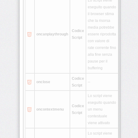
Lo script viene
Generatori
eseguito quando
il browser stima
Varie
che la risorsa
&
media potrebbe
Old
Codice
oncanplay
through
essere riprodotta
Script
con valore di
OWboard
rate corrente fino
E-
alla fine senza
pause per il
liquid
buffering
Calcu
Codice
Whois
onclose
--
Script
Lo script viene
eseguito quando
Codice
oncontextmenu
un menu
Script
contestuale
viene attivato
Lo script viene