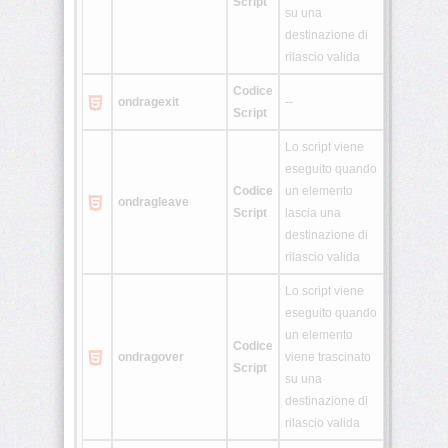
Script
su una
destinazione di
rilascio valida
Codice
ondragexit
--
Script
Lo script viene
eseguito quando
Codice
un elemento
ondragleave
Script
lascia una
destinazione di
rilascio valida
Lo script viene
eseguito quando
un elemento
Codice
ondragover
viene trascinato
Script
su una
destinazione di
rilascio valida