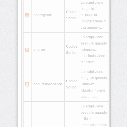
Lo script viene
eseguito
Codice
ondragstart
all'inizio di
Script
un'operazione di
trascinamento
Lo script viene
eseguito quando
Codice
ondrop
l'elemento
Script
trascinato viene
rilasciato
Lo script viene
eseguito quando
Codice
ondurationchange
l'attributo
Script
"duration" viene
aggiornato.
Lo script viene
eseguito quando
il file è
improvvisamente