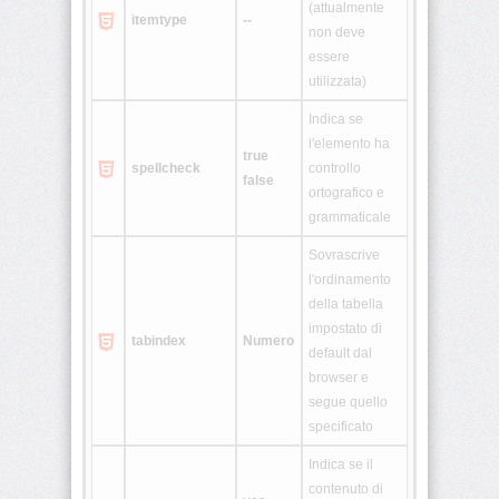
(attualmente
itemtype
--
non deve
<table>
essere
utilizzata)
<tbody>
Indica se
<td>
l'elemento ha
true
spellcheck
controllo
false
ortografico e
<textarea>
grammaticale
<tfoot>
Sovrascrive
l'ordinamento
<th>
della tabella
impostato di
tabindex
Numero
default dal
<thead>
browser e
segue quello
<title>
specificato
<tr>
Indica se il
contenuto di