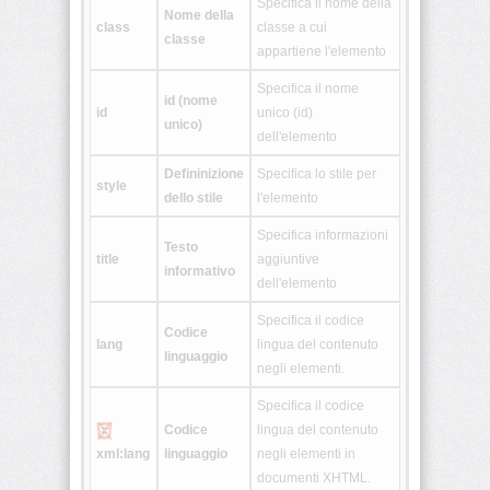
Specifica il nome della
Nome della
class
classe a cui
<fieldset>
classe
appartiene l'elemento
Specifica il nome
id (nome
<font>
id
unico (id)
unico)
dell'elemento
<form>
Defininizione
Specifica lo stile per
style
dello stile
l'elemento
<frame>
Specifica informazioni
Testo
title
aggiuntive
informativo
dell'elemento
<frameset>
Specifica il codice
Codice
lang
lingua del contenuto
<head>
linguaggio
negli elementi.
<h1>
Specifica il codice
•
Codice
lingua del contenuto
<h6>
xml:lang
linguaggio
negli elementi in
documenti XHTML.
<hr>