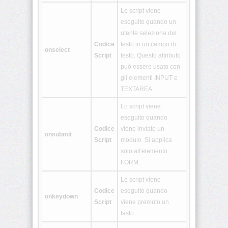
Lo script viene
eseguito quando un
<nav>
utente seleziona del
Codice
testo in un campo di
onselect
Script
testo. Questo attributo
<output>
può essere usato con
gli elementi INPUT e
<picture>
TEXTAREA.
Lo script viene
eseguito quando
<progress>
Codice
viene inviato un
onsubmit
Script
modulo. Si applica
solo all'elemento
<rb>
FORM.
Lo script viene
<rp>
Codice
eseguito quando
onkeydown
Script
viene premuto un
tasto
<rt>