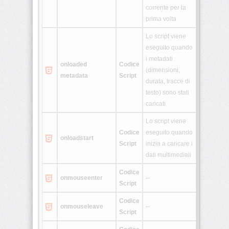
corrente per la
prima volta
Lo script viene
eseguito quando
i metadati
onloaded
Codice
(dimensioni,
metadata
Script
durata, tracce di
testo) sono stati
caricati
Lo script viene
Codice
eseguito quando
onloadstart
Script
inizia a caricare i
dati multimediali
Codice
onmouseenter
--
Script
Codice
onmouseleave
--
Script