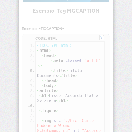
Deprecati
Esempio: Tag FIGCAPTION
Non-
Standard
Browser
Esempio: <FIGCAPTION>
HTML
Test
CODE: HTML
<!DOCTYPE html>
<
html
>
<!DOCTYPE>
<
head
>
<
meta
charset
=
"utf-8"
/
>
<!-
<
title
>
Titolo 
-
Documento
<
/
title
>
-
-
<
/
head
>
>
<
body
>
<
article
>
<
h1
>
Fisco: Accordo Italia-
<a>
Svizzera
<
/
h1
>
<
figure
>
<abbr>
<
img
src
=
"./Pier-Carlo-
Padoan-e-Widmer-
Schulumps.jpg"
alt
=
"Accordo 
<acronym>