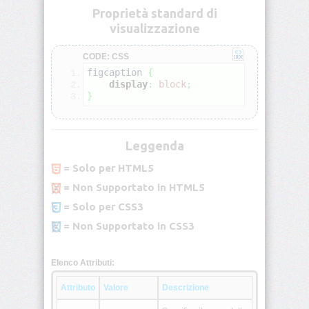
Proprietà standard di
<colgroup>
visualizzazione
<dd>
CODE: CSS
figcaption 
{
display
:
block
;
<del>
}
<dfn>
Leggenda
<dir>
= Solo per HTML5
= Non Supportato in HTML5
<div>
= Solo per CSS3
= Non Supportato in CSS3
<dl>
Elenco Attributi:
<dt>
Attributo
Valore
Descrizione
<em>