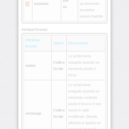
yes
translate
un elemento
no
<tt>
dovrebbe
essere tradotto
<u>
Attributi Evento:
<ul>
Attributo
Valore
Descrizione
Evento
<var>
Lo script viene
Codice
eseguito quando un
onblur
Script
elemento perde il
<xmp>
focus
<!
Lo script viene
[CDATA[
eseguito quando un
*
]]>
elemento controllo
perde il focus e il suo
Codice
valore è stato
onchange
<article>
Script
modificato. Questo
attributo si applica ai