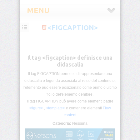
MENU
<FIGCAPTION>
HTML
Introduzione
Il tag <figcaption> definisce una
HTML
Tag
didascalia
List
Il tag FIGCAPTION permette di rappresentare una
didascalia o legenda associata al resto del contenuto,
Block
&
l'elemento può essere posizionato come primo o ultimo
Inline
figlio del'elemento genitore.
Il tag FIGCAPTION può avere come elementi padre
HTML5
<figure>
,
<template>
e contenere elementi
Flow
Categorie
content
Categoria:
Nessuna
Commenti
Condizionali