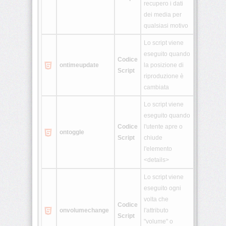
recupero i dati
dei media per
qualsiasi motivo
Lo script viene
eseguito quando
Codice
ontimeupdate
la posizione di
Script
riproduzione è
cambiata
Lo script viene
eseguito quando
Codice
l'utente apre o
ontoggle
Script
chiude
l'elemento
<details>
Lo script viene
eseguito ogni
volta che
Codice
onvolumechange
l'attributo
Script
"volume" o