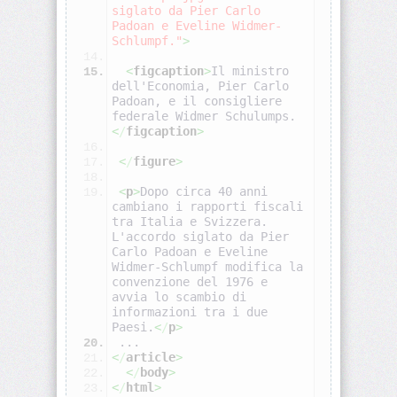
siglato da Pier Carlo 
Padoan e Eveline Widmer-
Schlumpf."
>
<address>
<
figcaption
>
Il ministro 
dell'Economia, Pier Carlo 
<applet>
Padoan, e il consigliere 
federale Widmer Schulumps.
<
/
figcaption
>
<area>
<
/
figure
>
<b>
<
p
>
Dopo circa 40 anni 
cambiano i rapporti fiscali 
tra Italia e Svizzera. 
<base>
L'accordo siglato da Pier 
Carlo Padoan e Eveline 
Widmer-Schlumpf modifica la 
convenzione del 1976 e 
<basefont>
avvia lo scambio di 
informazioni tra i due 
<bdo>
Paesi.
<
/
p
>
 ...
<
/
article
>
<
/
body
>
<big>
<
/
html
>