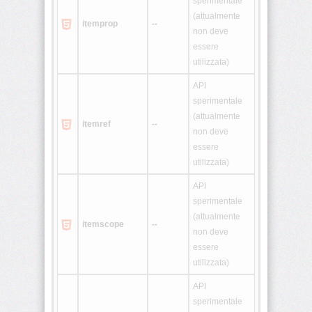
sperimentale
(attualmente
<script>
itemprop
--
non deve
essere
<select>
utilizzata)
API
<small>
sperimentale
(attualmente
<span>
itemref
--
non deve
essere
utilizzata)
<strike>
API
<strong>
sperimentale
(attualmente
itemscope
--
non deve
<style>
essere
utilizzata)
<sub>
API
<sup>
sperimentale