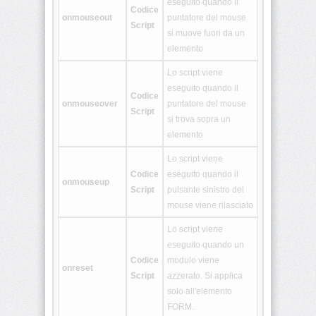
eseguito quando il
Codice
<hgroup>
onmouseout
puntatore del mouse
Script
si muove fuori da un
elemento
<keygen>
Lo script viene
eseguito quando il
Codice
<main>
onmouseover
puntatore del mouse
Script
si trova sopra un
elemento
<mark>
Lo script viene
Codice
eseguito quando il
onmouseup
Script
pulsante sinistro del
mouse viene rilasciato
<math>
Lo script viene
eseguito quando un
<menuitem>
Codice
modulo viene
onreset
Script
azzerato. Si applica
solo all'elemento
<meter>
FORM.