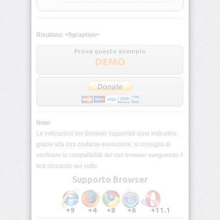
<blockquote>
Risultato: <figcaption>
<body>
Prova questo esempio
DEMO
<br>
<button>
<caption>
Note:
Le indicazioni dei Browser supportati sono indicative,
<center>
grazie alla loro costante evoluzione, si consiglia di
verificare la compatibilità dei vari browser eseguendo il
<cite>
test cliccando qui sotto.
Supporto Browser
<code>
+9
+4
+8
+6
+11.1
<col>