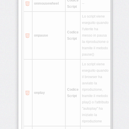
Codice
onmousewheel
--
Script
Lo script viene
eseguito quando
l'utente ha
Codice
onpause
messo in pausa
Script
la riproduzione o
tramite il metodo
pause()
Lo script viene
eseguito quando
il browser ha
avviato la
Codice
riproduzione,
onplay
Script
tramite il metodo
play() o l'attributo
"autoplay" ha
iniziato la
riproduzione