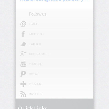
border
Follow us
border-
block
E-MAIL
border-
FACEBOOK
block-
color
TWITTER
border-
GOOGLE MEET
block-
end
YOUTUBE
border-
block-
PAYPAL
end-
color
PREMIUM
border-
RSS-FEED
block-
end-
style
Quick Links