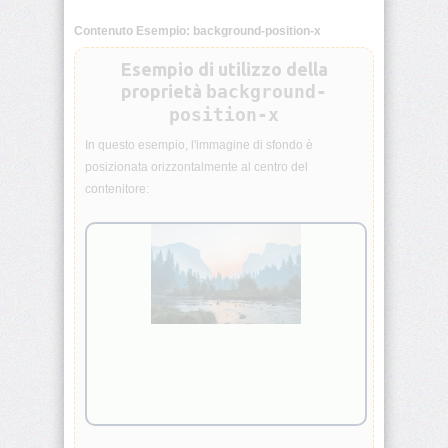
animation-
Contenuto Esempio: background-position-x
iteration-
count
Esempio di utilizzo della
proprietà
background-
animation-
position-x
name
In questo esempio, l'immagine di sfondo è
animation-
posizionata orizzontalmente al centro del
play-
contenitore:
state
animation-
timing-
function
aspect-
ratio
backdrop-
filter
backface-