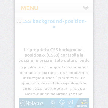
MENU
CSS background-position-
CSS
x
Introduzione
CSS
Selettori
La proprietà CSS background-
CSS
position-x (CSS3) controlla la
posizione orizzontale dello sfondo
Pseudo-
classi
La proprietà
background-position-x
consente di
CSS
determinare con precisione la posizione orizzontale
dell'immagine di sfondo. È particolarmente utile
Pseudo-
quando si desidera controllare separatamente le
elementi
direzioni orizzontale (
x
) e verticale (
y
) rispetto al
CSS
classico shorthand
background-position
.
Unità
di