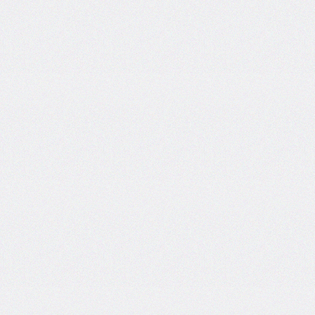
inline-
end-
style
border-
inline-
end-
width
border-
inline-
start
border-
inline-
start-
color
border-
inline-
start-
style
border-