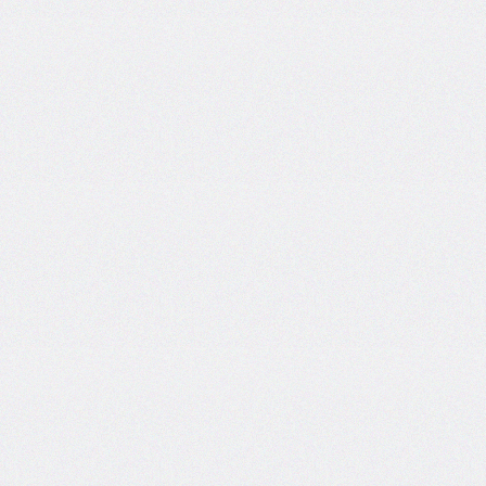
column-
span
column-
width
columns
@container
content
counter-
increment
counter-
reset
counter-
set