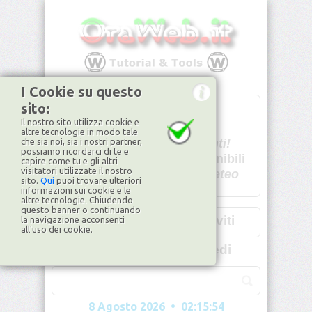
I Cookie su questo
sito:
T
- -
Il nostro sito utilizza cookie e
U - -
altre tecnologie in modo tale
che sia noi, sia i nostri partner,
Spiacenti!
possiamo ricordarci di te e
non disponibili
capire come tu e gli altri
visitatori utilizzate il nostro
Dati meteo
sito.
Qui
puoi trovare ulteriori
informazioni sui cookie e le
©2026
ilMeteo.it
altre tecnologie. Chiudendo
questo banner o continuando
Iscriviti
la navigazione acconsenti
all'uso dei cookie.
Accedi
8 Agosto 2026 • 02:15:57