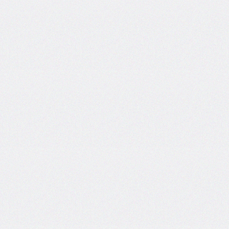
border-
top-
left-
radius
border-
top-
right-
radius
border-
top-
style
border-
top-
width
border-
width
bottom