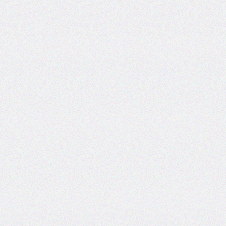
areas
grid-
template-
columns
grid-
template-
rows
hanging-
punctuation
height
hyphens
hyphenate-
character
image-
rendering