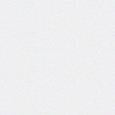
grid
grid-
area
grid-
auto-
columns
grid-
auto-
flow
grid-
auto-
rows
grid-
column
grid-
column-