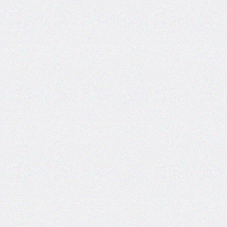
inset-
inline
inset-
inline-
end
inset-
inline-
start
isolation
justify-
content
justify-
items
justify-