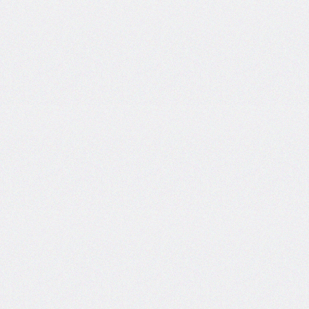
side
caret-
color
@charset
clear
clip
clip-
path
color
color-
scheme
column-
count