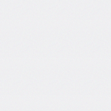
bottom-
right-
radius
border-
bottom-
style
border-
bottom-
width
border-
collapse
border-
color
border-
end-
end-
radius