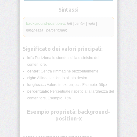
lunghezza
CSS
Sintassi
Funzioni
background-position-x
:
left | center | right |
CSS
lunghezza | percentuale
;
Browser
CSS
Significato dei valori principali:
Test
left:
Posiziona lo sfondo sul lato sinistro del
CSS
contenitore.
/*
center:
Centra l'immagine orizzontalmente.
Commenti
*/
right:
Allinea lo sfondo al lato destro.
lunghezza:
Valore in
px
,
em
, ecc. Esempio:
50px
.
percentuale:
Percentuale rispetto alla larghezza del
accent-
color
contenitore. Esempio:
75%
.
Esempio proprietà: background-
align-
content
position-x
align-
items