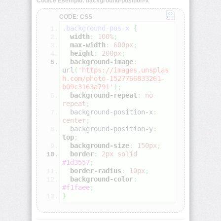
Codice Esempio: background-position-x
CODE: CSS
align-
.background-pos-x
{
self
width
:
100%
;
max-width
:
600px
;
all
height
:
200px
;
background-image
:
url
(
'https://images.unsplas
animation
h.com/photo-1527766833261-
b09c3163a791'
)
;
background-repeat
:
no-
animation-
repeat
;
delay
  background-position-x
:
center
;
  background-position-y
:
animation-
top
;
direction
background-size
:
150px
;
border
:
2px
solid
animation-
#1d3557
;
duration
border-radius
:
10px
;
background-color
:
#f1faee
;
animation-
}
fill-
mode