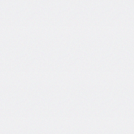
border-
end-
start-
radius
border-
image
border-
image-
outset
border-
image-
repeat
border-
image-
slice
border-
image-
source