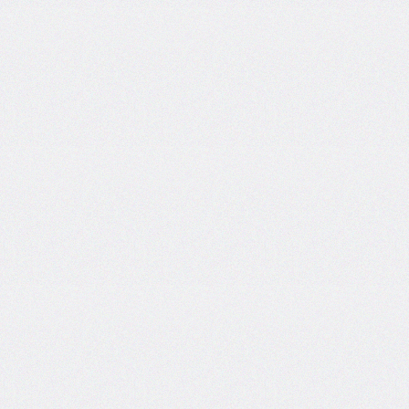
column-
fill
column-
gap
column-
rule
column-
rule-
color
column-
rule-
style
column-
rule-
width