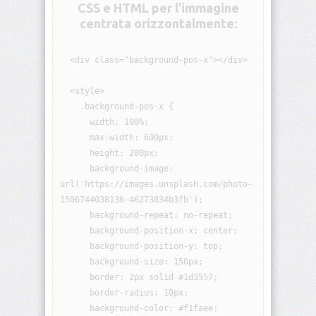
CSS e HTML per l’immagine
visibility
centrata orizzontalmente:
background
  <div class="background-pos-x"></div>

background-
attachment
  <style>

    .background-pos-x {

      width: 100%;

background-
blend-
      max-width: 600px;

mode
      height: 200px;

      background-image: 
background-
url('https://images.unsplash.com/photo-
clip
1506744038136-46273834b3fb');

      background-repeat: no-repeat;

background-
      background-position-x: center;

color
      background-position-y: top;

      background-size: 150px;

background-
      border: 2px solid #1d3557;

image
      border-radius: 10px;

      background-color: #f1faee;

background-