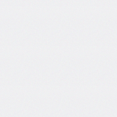
@counter-
style
cursor
direction
display
empty-
cells
filter
flex
flex-
basis