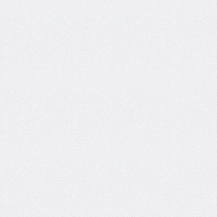
box-
decoration-
break
box-
shadow
box-
sizing
break-
after
break-
before
break-
inside
caption-