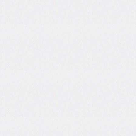
@import
initial-
letter
inline-
size
inset
inset-
block
inset-
block-
end
inset-
block-
start