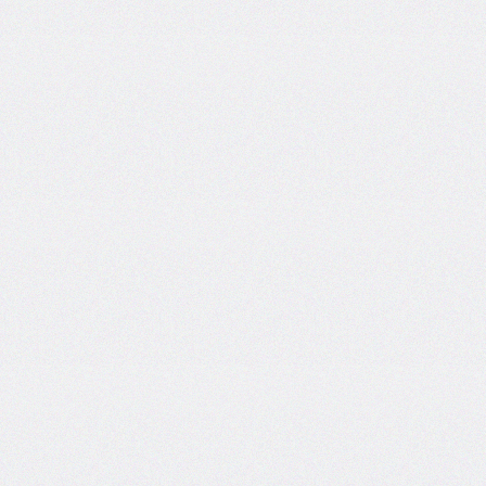
flex-
direction
flex-
flow
flex-
grow
flex-
shrink
flex-
wrap
float
@font-
face
font