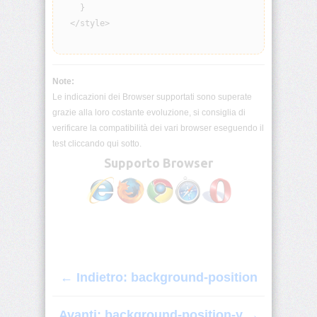
origin
    }

  </style>

background-
position
Note:
background-
position-
Le indicazioni dei Browser supportati sono superate
x
grazie alla loro costante evoluzione, si consiglia di
verificare la compatibilità dei vari browser eseguendo il
background-
test cliccando qui sotto.
position-
Supporto Browser
y
background-
repeat
background-
size
← Indietro: background-position
block-
size
Avanti: background-position-y →