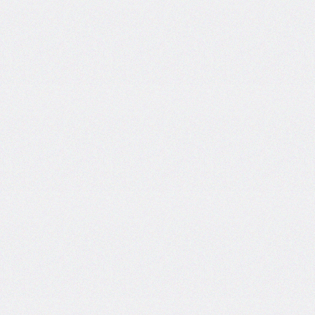
border-
left-
width
border-
radius
border-
right
border-
right-
color
border-
right-
style
border-
right-
width