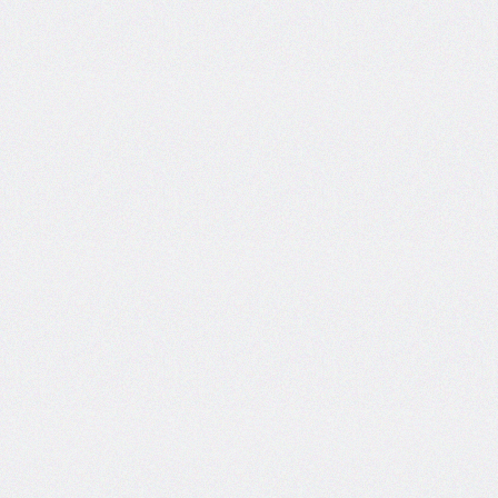
end
grid-
column-
start
grid-
row
grid-
row-
end
grid-
row-
start
grid-
template
grid-
template-