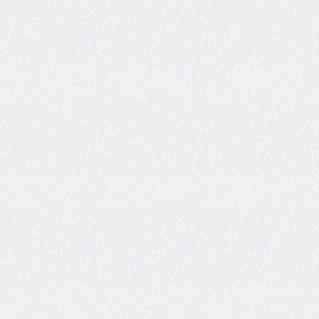
self
@keyframes
@layer
left
letter-
spacing
line-
height
list-
style
list-
style-
image