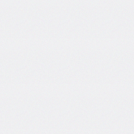
border-
spacing
border-
start-
end-
radius
border-
start-
start-
radius
border-
style
border-
top
border-
top-
color