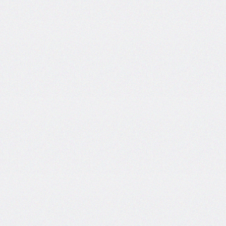
font-
family
font-
feature-
settings
font-
kerning
font-
palette
@font-
palette-
values
font-
size