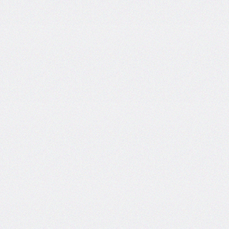
font-
size-
adjust
font-
stretch
font-
style
font-
variant
font-
variant-
caps
font-
weight
gap