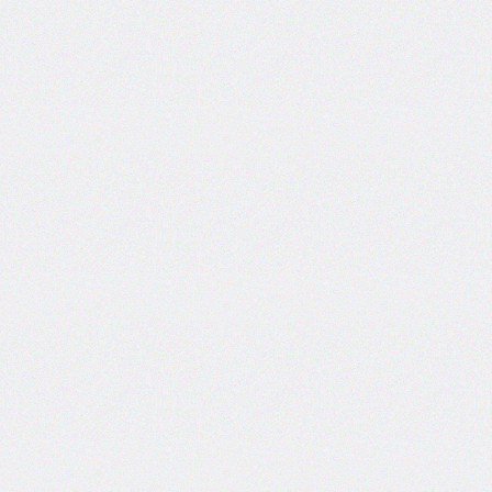
border-
image-
width
border-
inline
border-
inline-
color
border-
inline-
end
border-
inline-
end-
color
border-