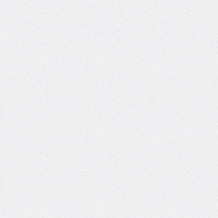
inline-
start-
width
border-
inline-
style
border-
inline-
width
border-
left
border-
left-
color
border-
left-
style