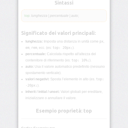
lunghezza
Sintassi
CSS
top
:
lunghezza | percentuale | auto
;
Funzioni
CSS
Significato dei valori principali:
Browser
CSS
lunghezza:
Imposta una distanza in unità come
px
,
Test
em
,
rem
, ecc. (es:
top: 20px;
).
percentuale:
Calcolata rispetto all'altezza del
CSS
contenitore di riferimento (es:
top: 10%;
).
/*
auto:
Usa il valore automatico predefinito (nessuno
Commenti
*/
spostamento verticale).
valori negativi:
Sposta l’elemento in alto (es.
top:
-20px;
).
accent-
color
inherit / initial / unset:
Valori globali per ereditare,
inizializzare o annullare il valore.
align-
content
Esempio proprietà: top
align-
items