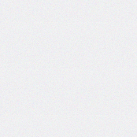
areas
grid-
template-
columns
grid-
template-
rows
hanging-
punctuation
height
hyphens
hyphenate-
character
image-
rendering