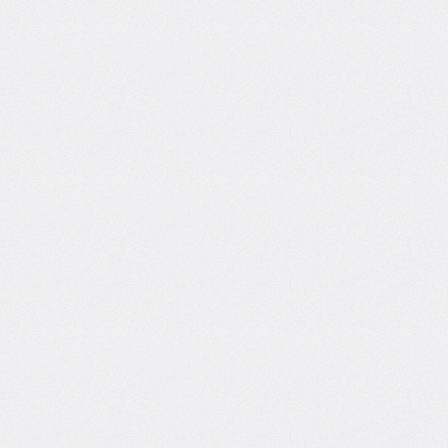
@counter-
style
cursor
direction
display
empty-
cells
filter
flex
flex-
basis