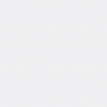
inline-
start-
width
border-
inline-
style
border-
inline-
width
border-
left
border-
left-
color
border-
left-
style