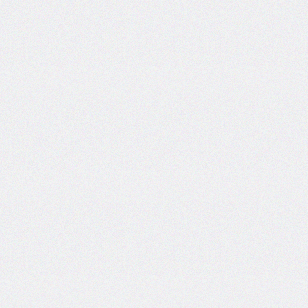
border-
image-
width
border-
inline
border-
inline-
color
border-
inline-
end
border-
inline-
end-
color
border-