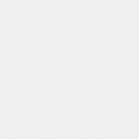
self
@keyframes
@layer
left
letter-
spacing
line-
height
list-
style
list-
style-
image