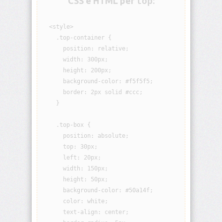
CSS e HTML per
top
:
visibility
  <style>

background
    .top-container {

      position: relative;

background-
      width: 300px;

attachment
      height: 200px;

      background-color: #f5f5f5;

background-
      border: 2px solid #ccc;

blend-
mode
    }

    .top-box {

background-
clip
      position: absolute;

      top: 30px;

background-
      left: 20px;

color
      width: 150px;

      height: 50px;

background-
      background-color: #50a14f;

image
      color: white;

      text-align: center;

background-