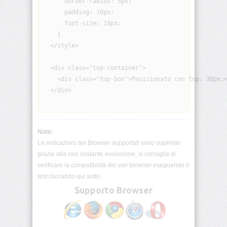
      border-radius: 5px;

origin
      padding: 10px;

      font-size: 18px;

background-
    }

position
  </style>

background-
  <div class="top-container">

position-
x
    <div class="top-box">Posizionato con top: 30px;<
  </div>

background-
position-
y
Note:
background-
Le indicazioni dei Browser supportati sono superate
repeat
grazie alla loro costante evoluzione, si consiglia di
verificare la compatibilità dei vari browser eseguendo il
background-
test cliccando qui sotto.
size
Supporto Browser
block-
size