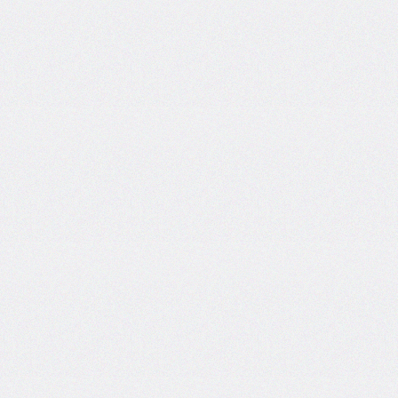
border-
left-
width
border-
radius
border-
right
border-
right-
color
border-
right-
style
border-
right-
width