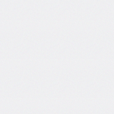
@import
initial-
letter
inline-
size
inset
inset-
block
inset-
block-
end
inset-
block-
start