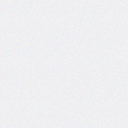
font-
size-
adjust
font-
stretch
font-
style
font-
variant
font-
variant-
caps
font-
weight
gap