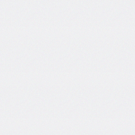
border-
end-
start-
radius
border-
image
border-
image-
outset
border-
image-
repeat
border-
image-
slice
border-
image-
source