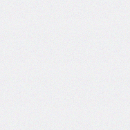
end
grid-
column-
start
grid-
row
grid-
row-
end
grid-
row-
start
grid-
template
grid-
template-