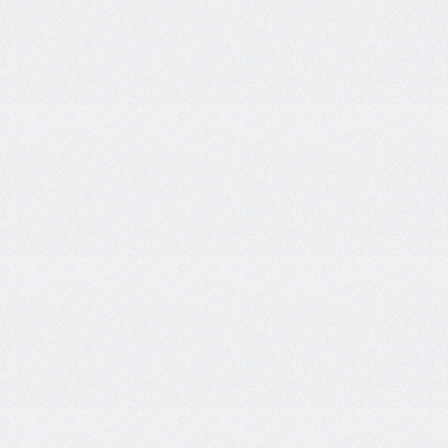
inline-
end-
style
border-
inline-
end-
width
border-
inline-
start
border-
inline-
start-
color
border-
inline-
start-
style
border-