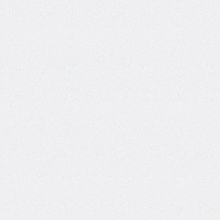
grid
grid-
area
grid-
auto-
columns
grid-
auto-
flow
grid-
auto-
rows
grid-
column
grid-
column-