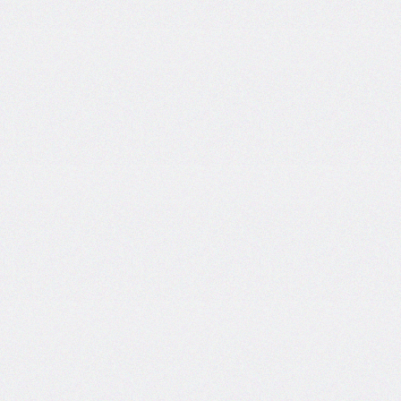
flex-
direction
flex-
flow
flex-
grow
flex-
shrink
flex-
wrap
float
@font-
face
font