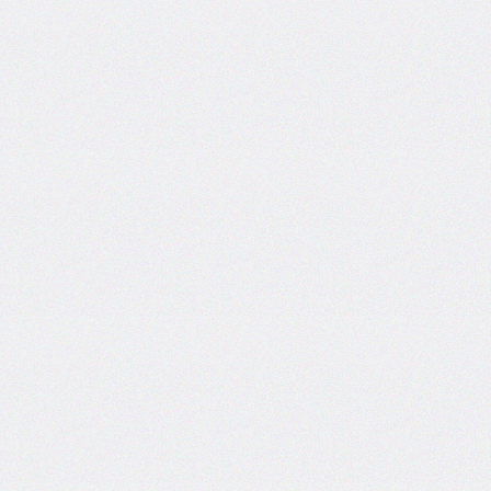
border-
top-
left-
radius
border-
top-
right-
radius
border-
top-
style
border-
top-
width
border-
width
bottom