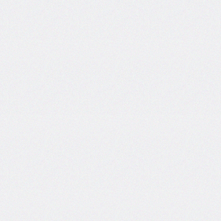
bottom-
right-
radius
border-
bottom-
style
border-
bottom-
width
border-
collapse
border-
color
border-
end-
end-
radius