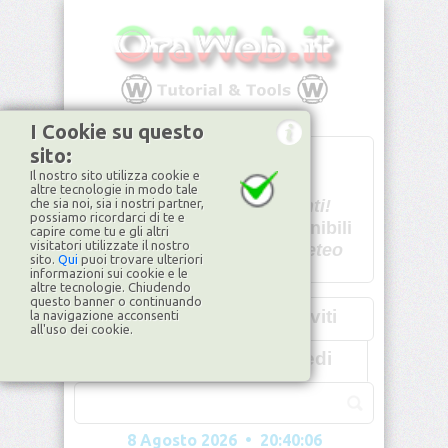
I Cookie su questo
sito:
T
- -
Il nostro sito utilizza cookie e
U - -
altre tecnologie in modo tale
che sia noi, sia i nostri partner,
Spiacenti!
possiamo ricordarci di te e
non disponibili
capire come tu e gli altri
visitatori utilizzate il nostro
Dati meteo
sito.
Qui
puoi trovare ulteriori
informazioni sui cookie e le
©2026
ilMeteo.it
altre tecnologie. Chiudendo
questo banner o continuando
Iscriviti
la navigazione acconsenti
all'uso dei cookie.
Accedi
8 Agosto 2026 • 20:40:09