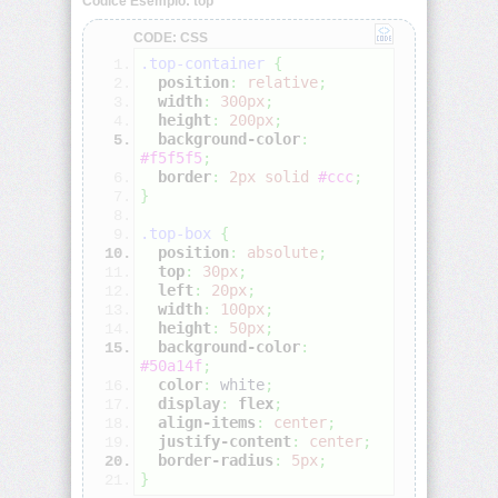
Codice Esempio: top
CODE: CSS
align-
.top-container
{
self
position
:
relative
;
width
:
300px
;
all
height
:
200px
;
background-color
:
#f5f5f5
;
animation
border
:
2px
solid
#ccc
;
}
animation-
.top-box
{
delay
position
:
absolute
;
top
:
30px
;
left
:
20px
;
animation-
width
:
100px
;
direction
height
:
50px
;
background-color
:
animation-
#50a14f
;
duration
color
:
white
;
display
:
flex
;
align-items
:
center
;
animation-
justify-content
:
center
;
fill-
border-radius
:
5px
;
mode
}