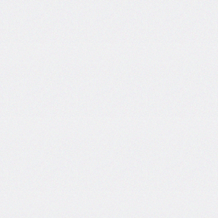
inset-
inline
inset-
inline-
end
inset-
inline-
start
isolation
justify-
content
justify-
items
justify-