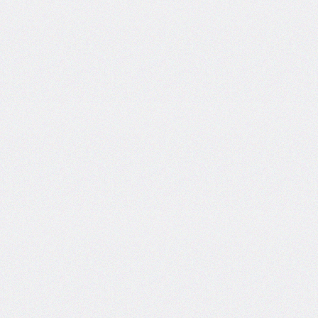
box-
decoration-
break
box-
shadow
box-
sizing
break-
after
break-
before
break-
inside
caption-