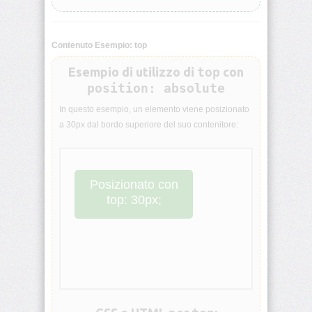
animation-
iteration-
count
Contenuto Esempio: top
Esempio di utilizzo di
top
con
animation-
name
position: absolute
In questo esempio, un elemento viene posizionato
animation-
a 30px dal bordo superiore del suo contenitore:
play-
state
animation-
timing-
Posizionato con
function
top: 30px;
aspect-
ratio
backdrop-
filter
backface-