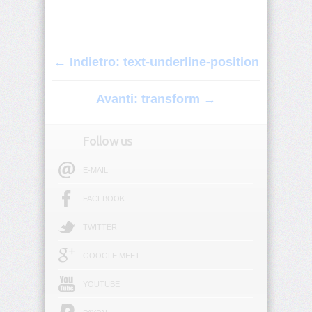
border
border-
block
← Indietro: text-underline-position
border-
Avanti: transform →
block-
color
Follow us
border-
block-
end
E-MAIL
FACEBOOK
border-
block-
end-
TWITTER
color
GOOGLE MEET
border-
block-
YOUTUBE
end-
style