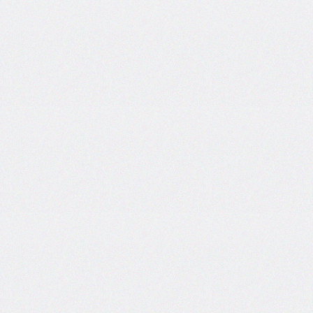
side
caret-
color
@charset
clear
clip
clip-
path
color
color-
scheme
column-
count