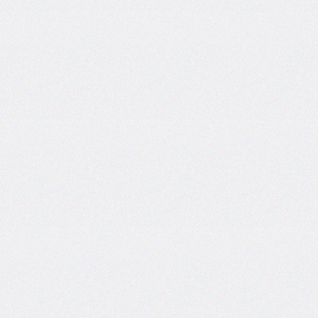
column-
span
column-
width
columns
@container
content
counter-
increment
counter-
reset
counter-
set