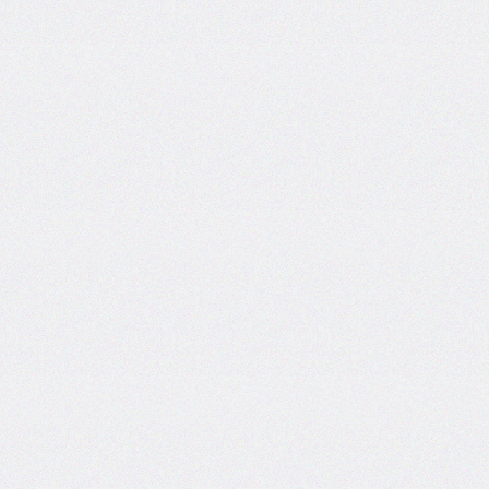
font-
family
font-
feature-
settings
font-
kerning
font-
palette
@font-
palette-
values
font-
size