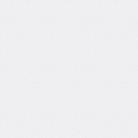
column-
fill
column-
gap
column-
rule
column-
rule-
color
column-
rule-
style
column-
rule-
width