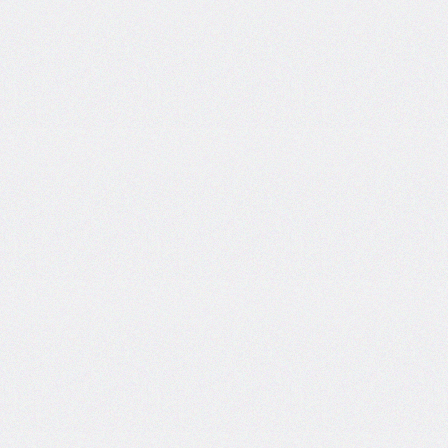
border-
spacing
border-
start-
end-
radius
border-
start-
start-
radius
border-
style
border-
top
border-
top-
color