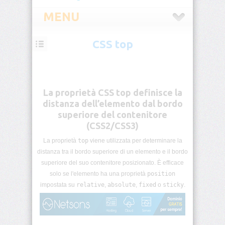
MENU
CSS top
CSS
Introduzione
CSS
La proprietà CSS top definisce la
Selettori
distanza dell’elemento dal bordo
CSS
superiore del contenitore
(CSS2/CSS3)
Pseudo-
classi
La proprietà
top
viene utilizzata per determinare la
CSS
distanza tra il bordo superiore di un elemento e il bordo
superiore del suo contenitore posizionato. È efficace
Pseudo-
solo se l'elemento ha una proprietà
position
elementi
impostata su
relative
,
absolute
,
fixed
o
sticky
.
CSS
Unità
di