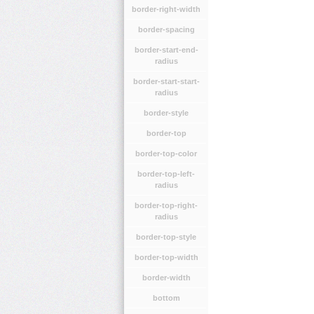
border-right-width
border-spacing
border-start-end-
radius
border-start-start-
radius
border-style
border-top
border-top-color
border-top-left-
radius
border-top-right-
radius
border-top-style
border-top-width
border-width
bottom