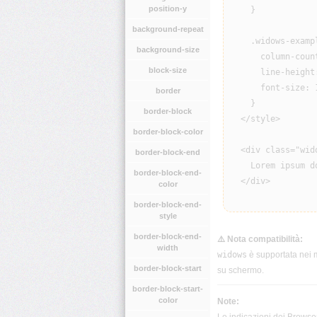
position-y
    }

background-repeat
    .widows-exampl
background-size
      column-count
block-size
      line-height:
      font-size: 1
border
    }

border-block
  </style>

border-block-color
  <div class="wido
border-block-end
    Lorem ipsum d
border-block-end-
  </div>

color
border-block-end-
style
border-block-end-
⚠️ Nota compatibilità:
width
widows
è supportata nei 
border-block-start
su schermo.
border-block-start-
color
Note: