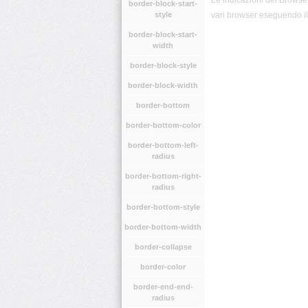
Le indicazioni dei Browser
border-block-start-
style
vari browser eseguendo il 
border-block-start-
width
border-block-style
border-block-width
border-bottom
border-bottom-color
border-bottom-left-
radius
border-bottom-right-
radius
border-bottom-style
border-bottom-width
border-collapse
border-color
border-end-end-
radius