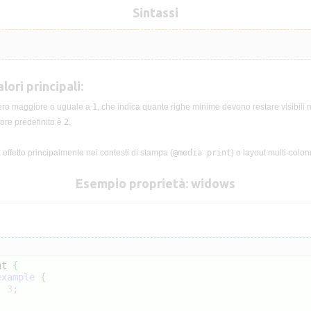
Sintassi
lori principali:
ero maggiore o uguale a
1
, che indica quante righe minime devono restare visibili ne
lore predefinito è
2
.
effetto principalmente nei contesti di stampa (
@media print
) o layout multi-colon
Esempio proprietà: widows
s
nt 
{
example
{
:
3
;