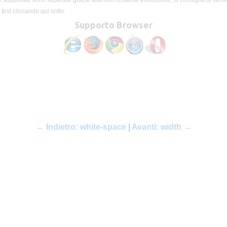
 supportati sono superate grazie alla loro costante evoluzione, si consiglia di verifi
test cliccando qui sotto.
Supporto Browser
← Indietro: white-space
|
Avanti: width →