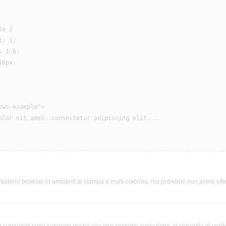
e {

: 1;

 1.6;

6px;

ws-example">

olor sit amet, consectetur adipiscing elit...

moderni browser in ambienti di stampa e multi-colonna, ma potrebbe non avere effe