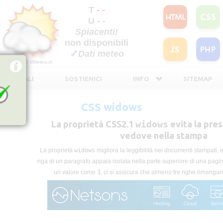
T
- -
U - -
Spiacenti!
non disponibili
Dati meteo
©2026
ilMeteo.it
TE LEGALI
SOSTIENICI
INFO
SITEMAP
CSS widows
La proprietà CSS2.1
widows
evita la pres
vedove nella stampa
La proprietà
widows
migliora la leggibilità nei documenti stampati,
riga di un paragrafo appaia isolata nella parte superiore di una pag
un valore come
3
, ci si assicura che almeno tre righe rimanga