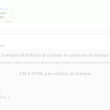
ample
{
ount
:
1
;
ght
:
1.6
;
e
:
16px
;
dows
Esempio di utilizzo di
widows
in contesto di stampa
proprietà
widows
assicura che almeno 3 righe restino nella parte inferiore della pa
CSS e HTML per
widows
in stampa:


ple {


