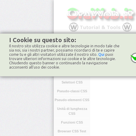
I Cookie su questo sito:
Il nostro sito utilizza cookie e altre tecnologie in modo tale che
HOME
FORUM
NO
sia noi, sia i nostri partner, possiamo ricordarci di te e capire
come tu e gli altri visitatori utilizzate il nostro sito.
Qui
puoi
trovare ulteriori informazioni sui cookie e le altre tecnologie.
Chiudendo questo banner o continuando la navigazione
CSS
acconsenti all'uso dei cookie.
Introduzione CSS
Selettori CSS
Pseudo-classi CSS
Pseudo-elementi CSS
Unità di lunghezza
CSS
Funzioni CSS
Browser CSS Test