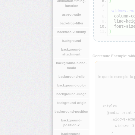
}
animation-timing-
function
.widows-ex
aspect-ratio
column-c
line-hei
backdrop-filter
font-siz
}
backface-visibility
background
background-
attachment
Contenuto Esempio: wi
background-blend-
mode
background-clip
In questo esempio, la 
background-color
background-image
background-origin
  <style>

background-position
    @media print {
      .widows-exam
background-
position-x
        widows: 3;
      }

background-