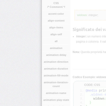
CSS
/* Commenti */
accent-color
widows
:
integer
;
align-content
align-items
Significato dei va
align-self
integer:
un numero int
all
pagina o colonna. Il va
animation
Nota:
Questa proprietà ha 
animation-delay
animation-direction
animation-duration
animation-fill-mode
Codice Esempio: widow
animation-iteration-
CODE: CSS
count
@media
 pri
animation-name
.widows-
widows
animation-play-state
}