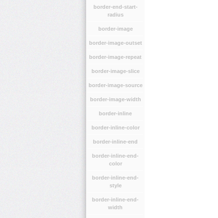
border-end-start-
radius
border-image
border-image-outset
border-image-repeat
border-image-slice
border-image-source
border-image-width
border-inline
border-inline-color
border-inline-end
border-inline-end-
color
border-inline-end-
style
border-inline-end-
width