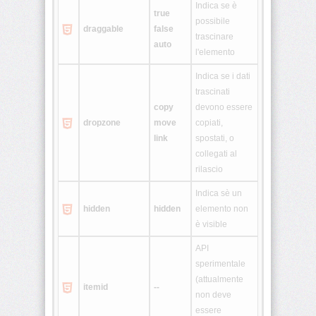
Indica se è
true
possibile
draggable
false
<legend>
trascinare
auto
l'elemento
<li>
Indica se i dati
trascinati
<link>
copy
devono essere
dropzone
move
copiati,
<map>
link
spostati, o
collegati al
<menu>
rilascio
Indica sè un
<meta>
hidden
hidden
elemento non
è visible
<noframes>
API
sperimentale
(attualmente
<noscript>
itemid
--
non deve
essere
<object>