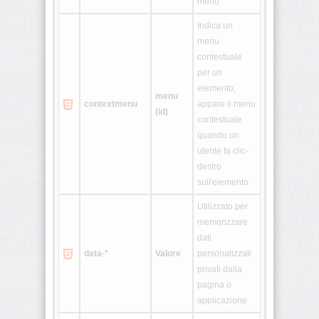
meno
Indica un
<html>
menu
contestuale
<i>
per un
elemento,
menu
<iframe>
contextmenu
appare il menu
(id)
contestuale
quando un
<img>
utente fa clic-
destro
<input>
sull'elemento
<ins>
Utilizzato per
memorizzare
dati
<isindex>
data-*
Valore
personalizzati
privati dalla
<kbd>
pagina o
applicazione
<label>