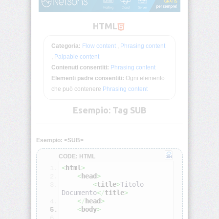
Deprecati
Non-
Standard
HTML
Categoria:
Flow content
,
Phrasing content
Browser
HTML
,
Palpable content
Test
Contenuti consentiti:
Phrasing content
Elementi padre consentiti:
Ogni elemento
<!DOCTYPE>
che può contenere
Phrasing content
Esempio: Tag SUB
<!-
-
-
-
Esempio: <SUB>
>
CODE: HTML
<a>
<
html
>
<
head
>
<
title
>
Titolo 
<abbr>
Documento
<
/
title
>
<
/
head
>
<
body
>
<acronym>