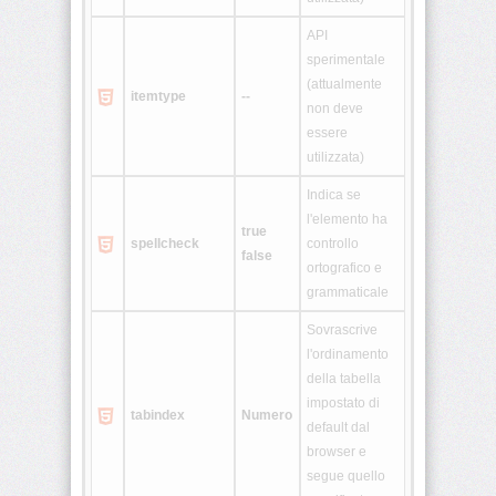
<script>
API
sperimentale
(attualmente
<select>
itemtype
--
non deve
essere
<small>
utilizzata)
<span>
Indica se
l'elemento ha
true
spellcheck
controllo
false
<strike>
ortografico e
grammaticale
<strong>
Sovrascrive
l'ordinamento
<style>
della tabella
impostato di
tabindex
Numero
<sub>
default dal
browser e
segue quello
<sup>