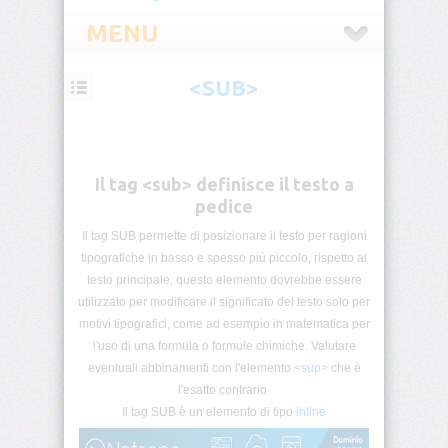
MENU
<SUB>
HTML
Introduzione
Il tag <sub> definisce il testo a
HTML
Tag
pedice
List
Il tag SUB permette di posizionare il testo per ragioni
tipografiche in basso e spesso più piccolo, rispetto al
Block
&
testo principale, questo elemento dovrebbe essere
Inline
utilizzato per modificare il significato del testo solo per
motivi tipografici, come ad esempio in matematica per
HTML5
l'uso di una formula o formule chimiche. Valutare
Categorie
eventuali abbinamenti con l'elemento
<sup>
che è
l'esatto contrario.
Commenti
Il tag SUB è un elemento di tipo
inline
Condizionali