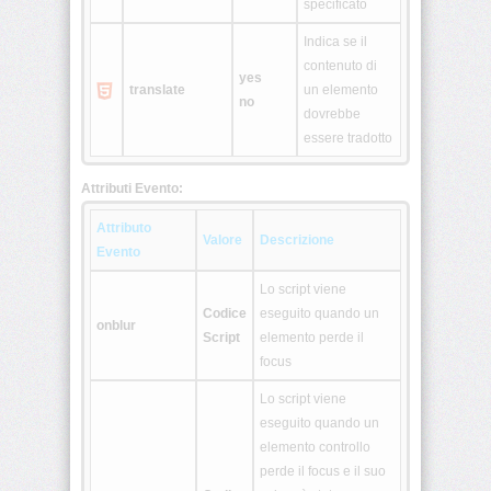
specificato
<table>
Indica se il
contenuto di
yes
<tbody>
translate
un elemento
no
dovrebbe
essere tradotto
<td>
Attributi Evento:
<textarea>
Attributo
Valore
Descrizione
<tfoot>
Evento
Lo script viene
<th>
Codice
eseguito quando un
onblur
Script
elemento perde il
<thead>
focus
Lo script viene
<title>
eseguito quando un
elemento controllo
<tr>
perde il focus e il suo