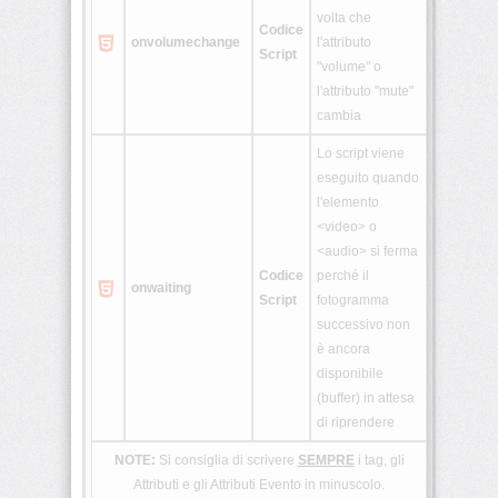
volta che
Codice
onvolumechange
l'attributo
Script
"volume" o
l'attributo "mute"
cambia
Lo script viene
eseguito quando
l'elemento
<video> o
<audio> si ferma
Codice
perché il
onwaiting
Script
fotogramma
successivo non
è ancora
disponibile
(buffer) in attesa
di riprendere
NOTE:
Si consiglia di scrivere
SEMPRE
i tag, gli
Attributi e gli Attributi Evento in minuscolo.