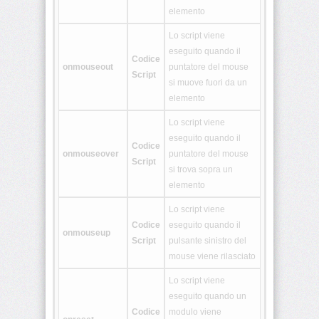
<details>
elemento
Lo script viene
eseguito quando il
<dialog>
Codice
onmouseout
puntatore del mouse
Script
si muove fuori da un
elemento
<embed>
Lo script viene
eseguito quando il
Codice
<figcaption>
onmouseover
puntatore del mouse
Script
si trova sopra un
elemento
<figure>
Lo script viene
Codice
eseguito quando il
onmouseup
<footer>
Script
pulsante sinistro del
mouse viene rilasciato
Lo script viene
<header>
eseguito quando un
Codice
modulo viene