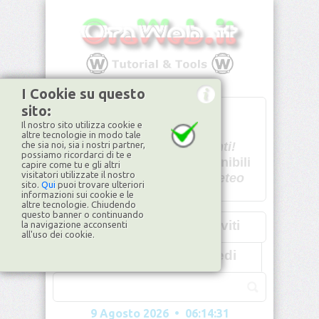
I Cookie su questo
sito:
T
- -
Il nostro sito utilizza cookie e
U - -
altre tecnologie in modo tale
che sia noi, sia i nostri partner,
Spiacenti!
possiamo ricordarci di te e
non disponibili
capire come tu e gli altri
visitatori utilizzate il nostro
Dati meteo
sito.
Qui
puoi trovare ulteriori
informazioni sui cookie e le
©2026
ilMeteo.it
altre tecnologie. Chiudendo
questo banner o continuando
Iscriviti
la navigazione acconsenti
all'uso dei cookie.
Accedi
9 Agosto 2026 • 06:14:33