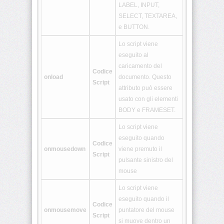
LABEL, INPUT,
<aside>
SELECT, TEXTAREA,
e BUTTON.
<audio>
Lo script viene
eseguito al
caricamento del
Codice
<bdi>
onload
documento. Questo
Script
attributo può essere
usato con gli elementi
<canvas>
BODY e FRAMESET.
Lo script viene
<command>
eseguito quando
Codice
onmousedown
viene premuto il
Script
pulsante sinistro del
<data>
mouse
Lo script viene
eseguito quando il
<datalist>
Codice
onmousemove
puntatore del mouse
Script
si muove dentro un