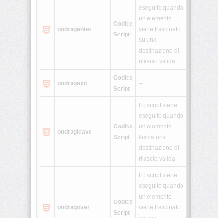
eseguito quando
un elemento
Codice
ondragenter
viene trascinato
Script
su una
destinazione di
rilascio valida
Codice
ondragexit
--
Script
Lo script viene
eseguito quando
Codice
un elemento
ondragleave
Script
lascia una
destinazione di
rilascio valida
Lo script viene
eseguito quando
un elemento
Codice
ondragover
viene trascinato
Script