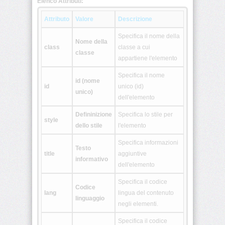
Elenco Attributi:
<colgroup>
Attributo
Valore
Descrizione
Specifica il nome della
<dd>
Nome della
class
classe a cui
classe
appartiene l'elemento
<del>
Specifica il nome
id (nome
id
unico (id)
<dfn>
unico)
dell'elemento
Defininizione
Specifica lo stile per
style
<dir>
dello stile
l'elemento
Specifica informazioni
<div>
Testo
title
aggiuntive
informativo
dell'elemento
<dl>
Specifica il codice
Codice
<dt>
lang
lingua del contenuto
linguaggio
negli elementi.
<em>
Specifica il codice