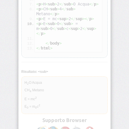
<
p
>
H
<
sub
>
2
<
/
sub
>
O Acqua
<
/
p
>
<
p
>
CH
<
sub
>
4
<
/
sub
>
Metano
<
/
p
>
<address>
<
p
>
E = mc
<
sup
>
2
<
/
sup
><
/
p
>
<
p
>
E
<
sub
>
0
<
/
sub
>
 = 
m
<
sub
>
0
<
/
sub
>
c
<
sup
>
2
<
/
sup
>
<applet>
<
/
p
>
<
/
body
>
<area>
<
/
html
>
<b>
Risultato: <sub>
<base>
H
O Acqua
2
CH
Metano
4
<basefont>
2
E = mc
2
<bdo>
E
= m
c
0
0
Supporto Browser
<big>