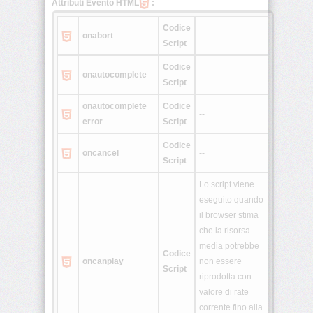
Attributi Evento HTML
:
Codice
<rtc>
onabort
--
Script
Codice
onautocomplete
--
<ruby>
Script
onautocomplete
Codice
--
error
Script
<section>
Codice
oncancel
--
Script
<source>
Lo script viene
eseguito quando
<summary>
il browser stima
che la risorsa
media potrebbe
Codice
oncanplay
non essere
Script
riprodotta con
<svg>
valore di rate
corrente fino alla