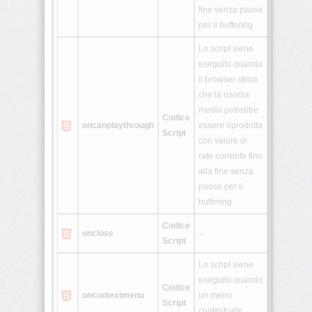
<template>
fine senza pause
per il buffering
Lo script viene
<time>
eseguito quando
il browser stima
che la risorsa
<track>
media potrebbe
Codice
oncanplay
through
essere riprodotta
Script
con valore di
<video>
rate corrente fino
alla fine senza
<wbr>
pause per il
buffering
Home
Codice
onclose
--
CSS
Script
Lo script viene
JavaScript
eseguito quando
Codice
PHP
oncontextmenu
un menu
Script
contestuale