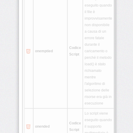
eseguito quando
il file è
improvvisamente
non disponibile
a causa di un
errore fatale
durante il
Codice
onemptied
caricamento o
Script
perché il metodo
load() è stato
richiamato
mentre
l'algoritmo di
selezione delle
risorse era già in
esecuzione
Lo script viene
eseguito quando
Codice
onended
il supporto
Script