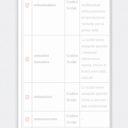
Codice
onloadeddata
multimediali
Script
nella posizione
di riproduzione
corrente per la
prima volta
Lo script viene
eseguito quando
i metadati
onloaded
Codice
(dimensioni,
metadata
Script
durata, tracce di
testo) sono stati
caricati
Lo script viene
Codice
eseguito quando
onloadstart
Script
inizia a caricare i
dati multimediali
Codice
onmouseenter
--
Script