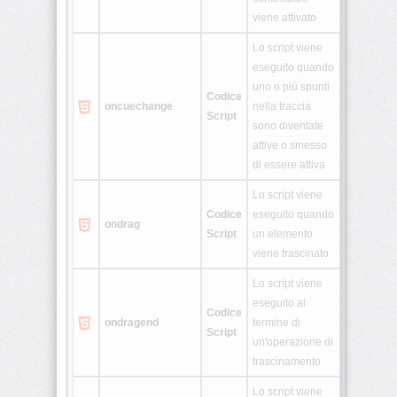
Generatori
viene attivato
Varie
Lo script viene
&
eseguito quando
uno o più spunti
Old
Codice
oncuechange
nella traccia
Script
OWboard
sono diventate
attive o smesso
E-
di essere attiva
liquid
Lo script viene
Calcu
Codice
eseguito quando
ondrag
Script
un elemento
Whois
viene trascinato
Lo script viene
eseguito al
Codice
ondragend
termine di
Script
un'operazione di
trascinamento
Lo script viene