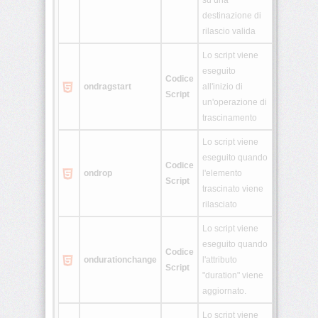
su una
destinazione di
rilascio valida
Lo script viene
eseguito
Codice
ondragstart
all'inizio di
Script
un'operazione di
trascinamento
Lo script viene
eseguito quando
Codice
ondrop
l'elemento
Script
trascinato viene
rilasciato
Lo script viene
eseguito quando
Codice
ondurationchange
l'attributo
Script
"duration" viene
aggiornato.
Lo script viene