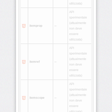
utilizzata)
<ol>
API
sperimentale
(attualmente
<optgroup>
itemprop
--
non deve
essere
<option>
utilizzata)
<p>
API
sperimentale
(attualmente
<param>
itemref
--
non deve
essere
<pre>
utilizzata)
<q>
API
sperimentale
(attualmente
<s>
itemscope
--
non deve
essere
<samp>
utilizzata)