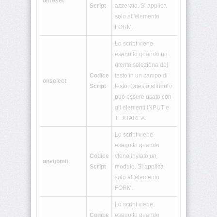
onreset
Script
azzerato. Si applica
<hgroup>
solo all'elemento
FORM.
<keygen>
Lo script viene
eseguito quando un
utente seleziona del
<main>
Codice
testo in un campo di
onselect
Script
testo. Questo attributo
può essere usato con
<mark>
gli elementi INPUT e
TEXTAREA.
Lo script viene
eseguito quando
<math>
Codice
viene inviato un
onsubmit
Script
modulo. Si applica
<menuitem>
solo all'elemento
FORM.
Lo script viene
<meter>
Codice
eseguito quando