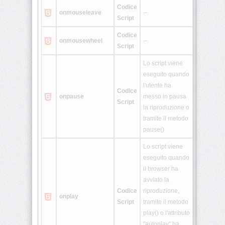
Codice
onmouseleave
--
Script
Codice
onmousewheel
--
Script
Lo script viene
eseguito quando
l'utente ha
Codice
onpause
messo in pausa
Script
la riproduzione o
tramite il metodo
pause()
Lo script viene
eseguito quando
il browser ha
avviato la
Codice
riproduzione,
onplay
Script
tramite il metodo
play() o l'attributo
"autoplay" ha