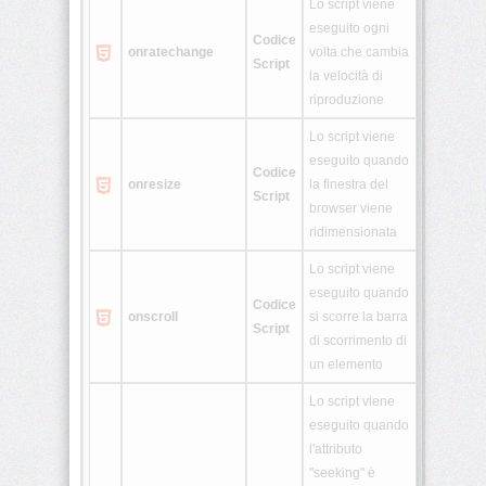
Lo script viene
eseguito ogni
Codice
onratechange
volta che cambia
Script
la velocità di
riproduzione
Lo script viene
eseguito quando
Codice
onresize
la finestra del
Script
browser viene
ridimensionata
Lo script viene
eseguito quando
Codice
onscroll
si scorre la barra
Script
di scorrimento di
un elemento
Lo script viene
eseguito quando
l'attributo
"seeking" è