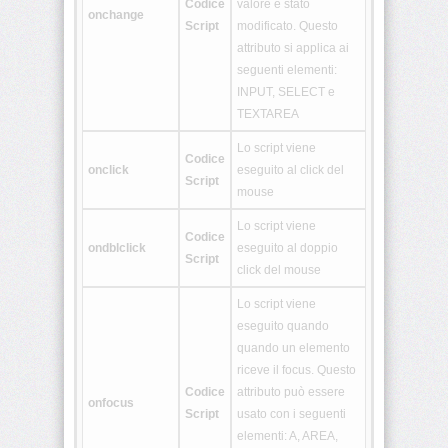
Codice
valore è stato
onchange
Script
modificato. Questo
<tt>
attributo si applica ai
seguenti elementi:
<u>
INPUT, SELECT e
TEXTAREA
<ul>
Lo script viene
Codice
onclick
eseguito al click del
<var>
Script
mouse
Lo script viene
Codice
<xmp>
ondblclick
eseguito al doppio
Script
click del mouse
<!
[CDATA[
Lo script viene
*
eseguito quando
]]>
quando un elemento
riceve il focus. Questo
Codice
attributo può essere
<article>
onfocus
Script
usato con i seguenti
elementi: A, AREA,