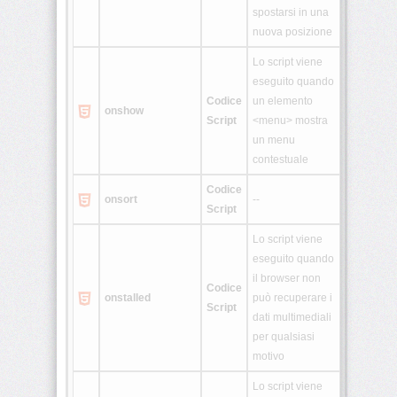
spostarsi in una
nuova posizione
Lo script viene
eseguito quando
Codice
un elemento
onshow
Script
<menu> mostra
un menu
contestuale
Codice
onsort
--
Script
Lo script viene
eseguito quando
il browser non
Codice
onstalled
può recuperare i
Script
dati multimediali
per qualsiasi
motivo
Lo script viene