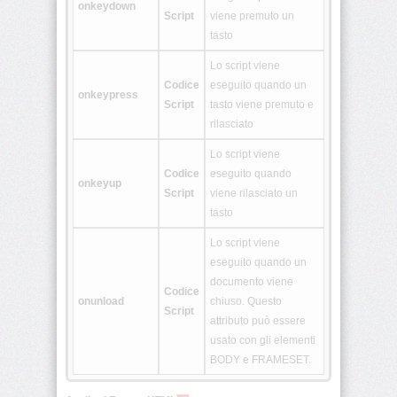
onkeydown
Script
viene premuto un
tasto
<nav>
Lo script viene
Codice
eseguito quando un
onkeypress
<output>
Script
tasto viene premuto e
rilasciato
<picture>
Lo script viene
Codice
eseguito quando
onkeyup
Script
viene rilasciato un
<progress>
tasto
Lo script viene
eseguito quando un
<rb>
documento viene
Codice
onunload
chiuso. Questo
Script
attributo può essere
<rp>
usato con gli elementi
BODY e FRAMESET.
<rt>