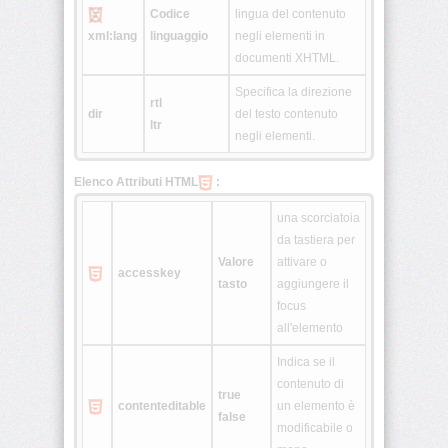
Codice
lingua del contenuto
<fieldset>
xml:lang
linguaggio
negli elementi in
documenti XHTML.
Specifica la direzione
<font>
rtl
dir
del testo contenuto
ltr
negli elementi.
<form>
Elenco Attributi HTML
:
<frame>
una scorciatoia
da tastiera per
Valore
attivare o
<frameset>
accesskey
tasto
aggiungere il
focus
<head>
all'elemento
Indica se il
<h1>
•
contenuto di
true
<h6>
contenteditable
un elemento è
false
modificabile o
<hr>