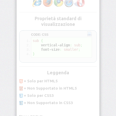
<blockquote>
Proprietà standard di
<body>
visualizzazione
<br>
CODE: CSS
sub
{
vertical-align
:
sub
;
<button>
font-size
:
smaller
;
}
<caption>
Leggenda
<center>
= Solo per HTML5
<cite>
= Non Supportato in HTML5
= Solo per CSS3
<code>
= Non Supportato in CSS3
<col>