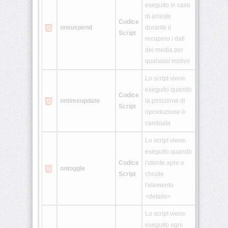
eseguito in caso
di arresto
Codice
onsuspend
durante il
Script
recupero i dati
dei media per
qualsiasi motivo
Lo script viene
eseguito quando
Codice
ontimeupdate
la posizione di
Script
riproduzione è
cambiata
Lo script viene
eseguito quando
Codice
l'utente apre o
ontoggle
Script
chiude
l'elemento
<details>
Lo script viene
eseguito ogni