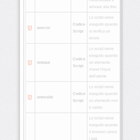
multimediale è
arrivare alla fine
Lo script viene
Codice
eseguito quando
onerror
Script
si verifica un
errore
Lo script viene
eseguito quando
Codice
oninput
un elemento
Script
riceve l'input
dell'utente
Lo script viene
Codice
eseguito quando
oninvalid
Script
un elemento non
è valido
Lo script viene
eseguito quando
il browser carica
i dati