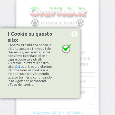
I Cookie su questo
sito:
T
- -
Il nostro sito utilizza cookie e
U - -
altre tecnologie in modo tale
che sia noi, sia i nostri partner,
Spiacenti!
possiamo ricordarci di te e
non disponibili
capire come tu e gli altri
visitatori utilizzate il nostro
Dati meteo
sito.
Qui
puoi trovare ulteriori
informazioni sui cookie e le
©2026
ilMeteo.it
altre tecnologie. Chiudendo
questo banner o continuando
Iscriviti
la navigazione acconsenti
all'uso dei cookie.
Accedi
9 Agosto 2026 • 02:10:49