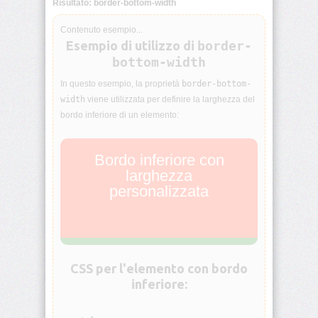
Risultato: border-bottom-width
animation-
iteration-
Contenuto esempio...
count
Esempio di utilizzo di
border-
bottom-width
animation-
name
In questo esempio, la proprietà
border-bottom-
width
viene utilizzata per definire la larghezza del
bordo inferiore di un elemento:
animation-
play-
state
Bordo inferiore con
larghezza
animation-
timing-
personalizzata
function
aspect-
ratio
CSS per l'elemento con bordo
backdrop-
inferiore:
filter
backface-