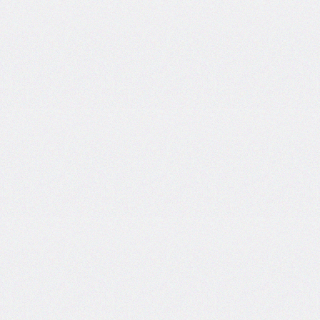
side
caret-
color
@charset
clear
clip
clip-
path
color
color-
scheme
column-
count