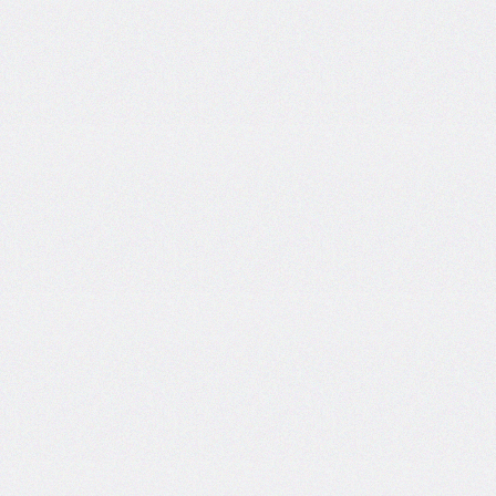
inline-
start-
width
border-
inline-
style
border-
inline-
width
border-
left
border-
left-
color
border-
left-
style