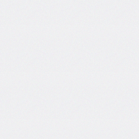
bottom-
right-
radius
border-
bottom-
style
border-
bottom-
width
border-
collapse
border-
color
border-
end-
end-
radius