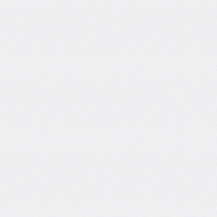
border-
left-
width
border-
radius
border-
right
border-
right-
color
border-
right-
style
border-
right-
width