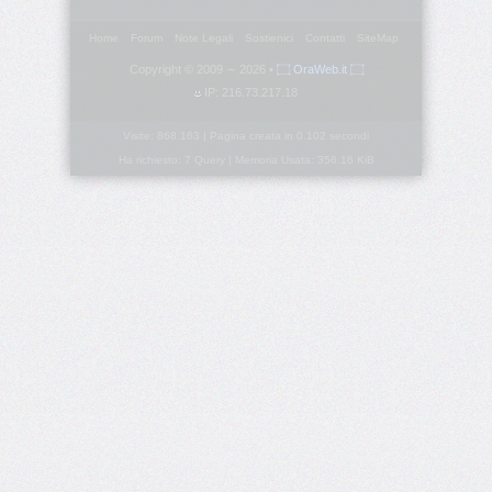
Home
Forum
Note Legali
Sostienici
Contatti
SiteMap
border-
block-
Copyright © 2009 ∼ 2026 •
۝ OraWeb.it ۝
style
IP: 216.73.217.18
border-
Visite: 868.163 | Pagina creata in 0.102 secondi
block-
Ha richiesto: 7 Query | Memoria Usata: 356.16 KiB
width
border-
bottom
border-
bottom-
color
border-
bottom-
left-
radius
border-