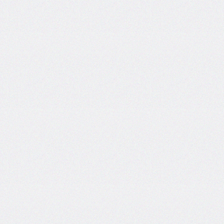
end
grid-
column-
start
grid-
row
grid-
row-
end
grid-
row-
start
grid-
template
grid-
template-