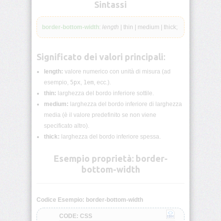
lunghezza
Sintassi
CSS
border-bottom-width
:
length
| thin | medium | thick;
Funzioni
CSS
Significato dei valori principali:
Browser
CSS
length:
valore numerico con unità di misura (ad
Test
esempio,
5px
,
1em
, ecc.).
thin:
larghezza del bordo inferiore sottile.
CSS
medium:
larghezza del bordo inferiore di larghezza
/*
media (è il valore predefinito se non viene
Commenti
*/
specificato altro).
thick:
larghezza del bordo inferiore spessa.
accent-
color
Esempio proprietà: border-
bottom-width
align-
content
Codice Esempio: border-bottom-width
align-
CODE: CSS
items