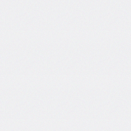
inline-
end-
style
border-
inline-
end-
width
border-
inline-
start
border-
inline-
start-
color
border-
inline-
start-
style
border-