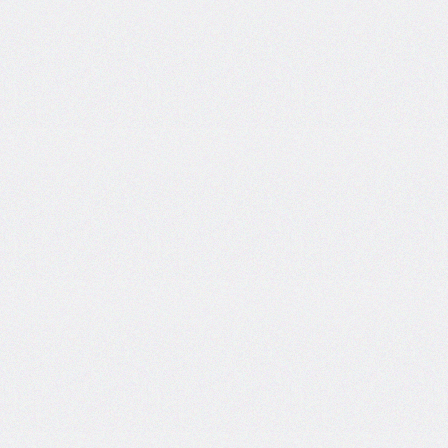
border-
spacing
border-
start-
end-
radius
border-
start-
start-
radius
border-
style
border-
top
border-
top-
color