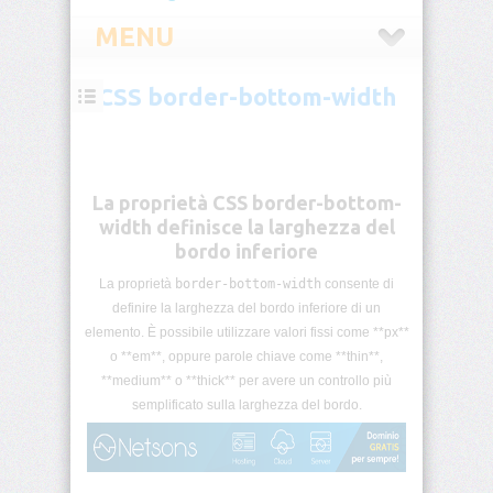
MENU
CSS border-bottom-width
CSS
Introduzione
CSS
La proprietà CSS border-bottom-
Selettori
width definisce la larghezza del
CSS
bordo inferiore
La proprietà
border-bottom-width
consente di
Pseudo-
classi
definire la larghezza del bordo inferiore di un
CSS
elemento. È possibile utilizzare valori fissi come **px**
o **em**, oppure parole chiave come **thin**,
Pseudo-
**medium** o **thick** per avere un controllo più
elementi
semplificato sulla larghezza del bordo.
CSS
Unità
di