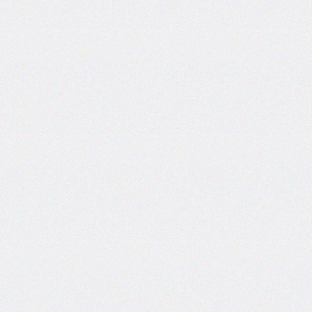
font-
family
font-
feature-
settings
font-
kerning
font-
palette
@font-
palette-
values
font-
size