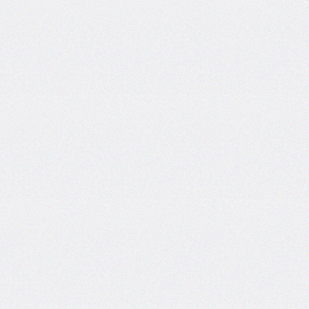
border-
top-
left-
radius
border-
top-
right-
radius
border-
top-
style
border-
top-
width
border-
width
bottom