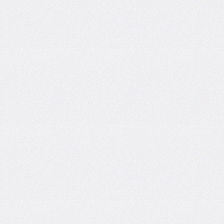
border-
image-
width
border-
inline
border-
inline-
color
border-
inline-
end
border-
inline-
end-
color
border-