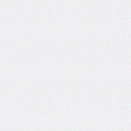
inset-
inline
inset-
inline-
end
inset-
inline-
start
isolation
justify-
content
justify-
items
justify-