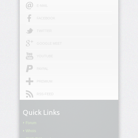
E-MAIL
border
FACEBOOK
border-
block
TWITTER
border-
GOOGLE MEET
block-
color
YOUTUBE
border-
PAYPAL
block-
end
PREMIUM
border-
block-
RSS-FEED
end-
color
Quick Links
border-
block-
Forum
end-
Whois
style