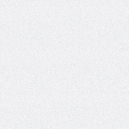
@counter-
style
cursor
direction
display
empty-
cells
filter
flex
flex-
basis