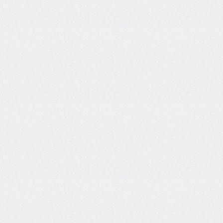
grid
grid-
area
grid-
auto-
columns
grid-
auto-
flow
grid-
auto-
rows
grid-
column
grid-
column-