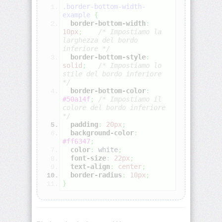
.border-bottom-width-
example
{
align-
border-bottom-width
:
self
10px
;
   /* Impostiamo la 
larghezza del bordo 
inferiore */
all
border-bottom-style
:
solid
;
  /* Impostiamo lo 
stile del bordo inferiore 
animation
*/
border-bottom-color
:
#50a14f
;
/* Impostiamo il 
animation-
colore del bordo inferiore 
delay
*/
padding
:
20px
;
animation-
background-color
:
direction
#ff6347
;
color
:
white
;
font-size
:
22px
;
animation-
text-align
:
center
;
duration
border-radius
:
10px
;
}
animation-
fill-
mode