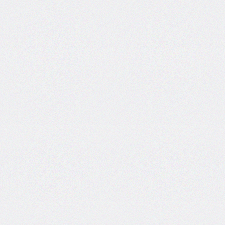
self
@keyframes
@layer
left
letter-
spacing
line-
height
list-
style
list-
style-
image