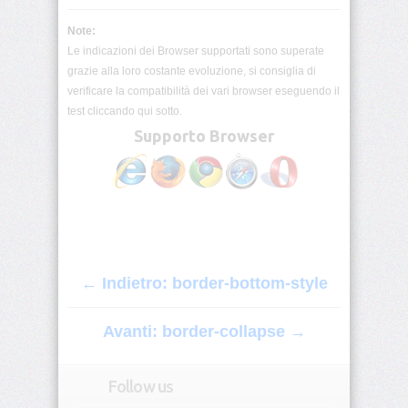
origin
Note:
Le indicazioni dei Browser supportati sono superate
background-
position
grazie alla loro costante evoluzione, si consiglia di
verificare la compatibilità dei vari browser eseguendo il
background-
test cliccando qui sotto.
position-
Supporto Browser
x
background-
position-
y
background-
repeat
← Indietro: border-bottom-style
background-
size
Avanti: border-collapse →
block-
size
Follow us