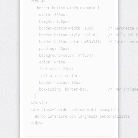
  <style>

visibility
    .border-bottom-width-example {

      width: 300px;

background
      height: 150px;

      border-bottom-width: 10px;      /* Larghezza d
background-
      border-bottom-style: solid;     /* Stile del b
attachment
      border-bottom-color: #50a14f;   /* Colore verd
      padding: 20px;

background-
      background-color: #ff6347;

blend-
      color: white;

mode
      font-size: 22px;

      text-align: center;

background-
      border-radius: 10px;

clip
      box-sizing: border-box;         /* Per include
    }

background-
color
  </style>

  <div class="border-bottom-width-example">

    Bordo inferiore con larghezza personalizzata

background-
image
  </div>

background-