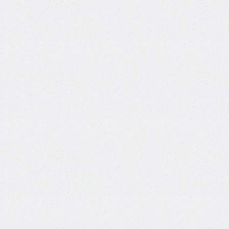
@import
initial-
letter
inline-
size
inset
inset-
block
inset-
block-
end
inset-
block-
start