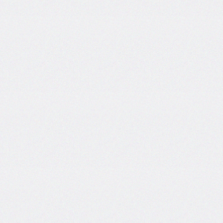
flex-
direction
flex-
flow
flex-
grow
flex-
shrink
flex-
wrap
float
@font-
face
font