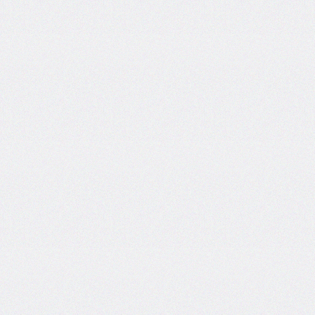
font-
size-
adjust
font-
stretch
font-
style
font-
variant
font-
variant-
caps
font-
weight
gap