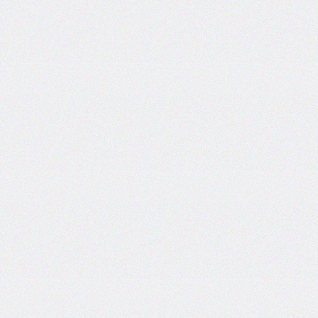
border-
end-
start-
radius
border-
image
border-
image-
outset
border-
image-
repeat
border-
image-
slice
border-
image-
source