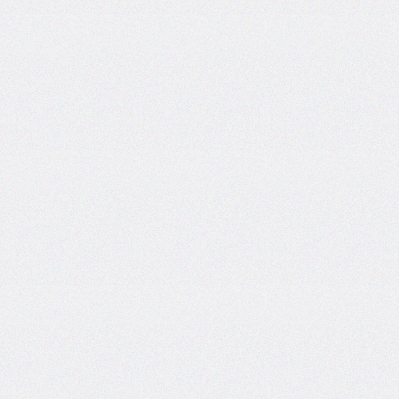
column-
span
column-
width
columns
@container
content
counter-
increment
counter-
reset
counter-
set