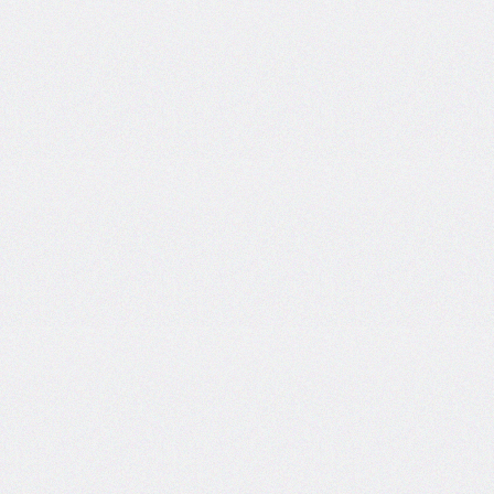
box-
decoration-
break
box-
shadow
box-
sizing
break-
after
break-
before
break-
inside
caption-