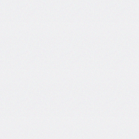
areas
grid-
template-
columns
grid-
template-
rows
hanging-
punctuation
height
hyphens
hyphenate-
character
image-
rendering