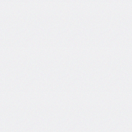
column-
fill
column-
gap
column-
rule
column-
rule-
color
column-
rule-
style
column-
rule-
width