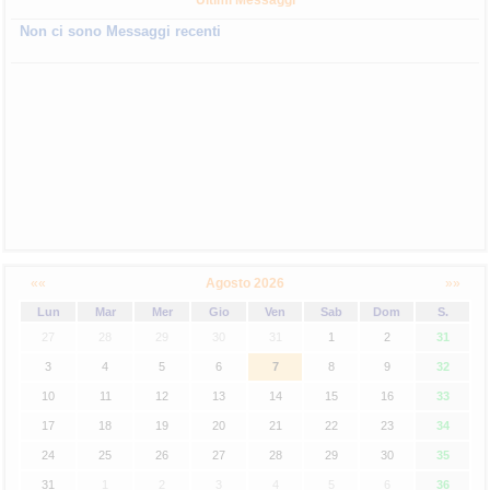
Ultimi Messaggi
Non ci sono Messaggi recenti
««
Agosto 2026
»»
Lun
Mar
Mer
Gio
Ven
Sab
Dom
S.
27
28
29
30
31
1
2
31
3
4
5
6
7
8
9
32
10
11
12
13
14
15
16
33
17
18
19
20
21
22
23
34
24
25
26
27
28
29
30
35
31
1
2
3
4
5
6
36