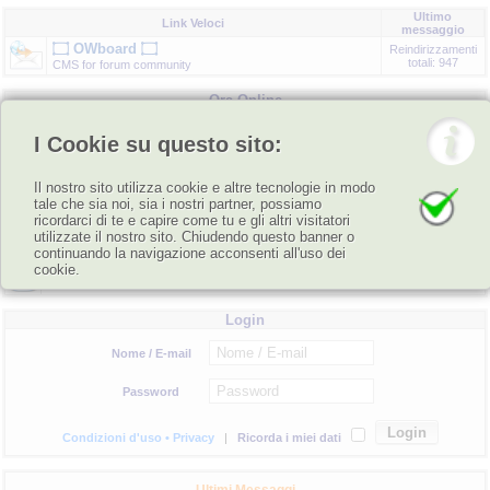
Ultimo
Link Veloci
messaggio
۝ OWboard ۝
Reindirizzamenti
totali: 947
CMS for forum community
Ora Online
Totale:
12
utenti connessi
(
1
Iscritto e
11
Ospiti )
Record di utenti connessi:
474
registrato il 09-06-2025, 10:58
I Cookie su questo sito:
Statistiche ⊂⊃
Totale messaggi:
0
• Totale argomenti:
0
• Totale iscritti:
8
• Ultimo
iscritto:
Nico di Bari
Leggenda Ξ
Amministratori
,
Moderatori globali
,
Utenti
,
Nuovi utenti registrati
,
Bot
,
Il nostro sito utilizza cookie e altre tecnologie in modo
Premium
,
tale che sia noi, sia i nostri partner, possiamo
Iscritti connessi:
Bing [Bot]
,
ricordarci di te e capire come tu e gli altri visitatori
utilizzate il nostro sito. Chiudendo questo banner o
Compleanni
continuando la navigazione acconsenti all'uso dei
cookie.
Non ci sono compleanni oggi
Login
Nome / E-mail
Password
Condizioni d'uso • Privacy
|
Ricorda i miei dati