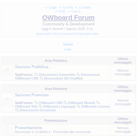
Login
Iscriviti
Contatti
FAQ
Cerca
OWboard Forum
Community & Development
Oggi è Venerdi 7 Agosto 2026, 5:11
Argomenti senza risposta
|
Argomenti attivi
Indice
Low
Ultimo
Area Pubblica
messaggio
Sezione Pubblica
Nessun
messaggio
SubForum:
Discussioni Generiche
Discussioni
OWboard CMS
Discussioni Siti OraWeb
Ultimo
Area Premium
messaggio
Sezione Premium
Nessun
SubForum:
OWboard CMS
OWboard Moduli
messaggio
OWboard Stili
OWboard Linguaggi
OWboard Licenze
Discussioni Generiche
Ultimo
Presentazione
messaggio
Presentazione
Nessun
messaggio
Benvenuto in OraWeb.it - Presentati alla community